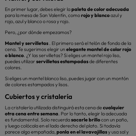
En primer lugar, debes elegir la
paleta de color adecuada
para la mesa de San Valentín, como
rojo y blanco
azul y
rojo, azul y blanco o rosa y rojo.
Pero, ¿por dónde empezamos?
Mantel y servilletas
. El primero será el telón de fondo de la
cena. Te sugerimos elegir un
elegante mantel de color rojo
o blanco
. ¿Y las servilletas? Si eliges un mantel rojo liso,
puedes utilizar
servilletas estampadas
de diferentes
colores.
Si eliges un mantel blanco liso, puedes jugar con un montón
de colores estampados y lisos.
Cubiertos y cristalería
La cristalería utilizada distinguirá esta cena de
cualquier
otra cena entre semana
. Por lo tanto, elegir la adecuada
es fundamental. Solo recuerda
sacarle brillo
con un paño,
y luego colócala en el lado derecho del plato. Si todavía
parece algo empañada,
ponla en el lavavajillas
y usa sal y