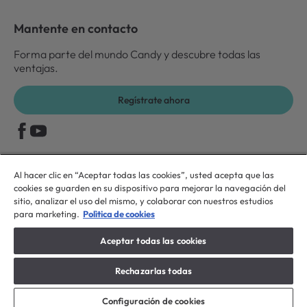
Mantente en contacto
Forma parte del mundo Candy y descubre todas las
ventajas.
Regístrate ahora
Al hacer clic en “Aceptar todas las cookies”, usted acepta que las
Candy Hoover Group Srl –con accionista único, empresa que gestiona y
coordina la actividad de Candy S.p.A, con domicilio fiscal en Via Comolli, 57
cookies se guarden en su dispositivo para mejorar la navegación del
- 20861 Brugherio (MB) – Sede administrativa: Via Privata Eden Fumagalli -
sitio, analizar el uso del mismo, y colaborar con nuestros estudios
20861 Brugherio (MB). - Italia con capital social de 30,000,000.00€
para marketing.
Polìtica de cookies
íntegramente desembolsado. Registro Mercantil/ tributación de Monza y
Brianza 04666310158 – IVA núm. IT00786860965
Aceptar todas las cookies
ES / Español
Rechazarlas todas
Configuración de cookies