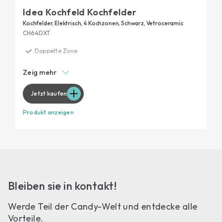
Idea Kochfeld Kochfelder
Kochfelder, Elektrisch, 4 Kochzonen, Schwarz, Vetroceramic
CH64DXT
Doppelte Zone
Metallischer Rahmen aus Inox
Zeig mehr
Zentrale Benutzeroberfläche
Vitrokeramische Oberfläche
Jetzt kaufen
Produkt anzeigen
Bleiben sie in kontakt!
Werde Teil der Candy-Welt und entdecke alle
Vorteile.