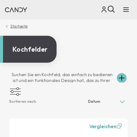
Startseite
Kochfelder
Suchen Sie ein Kochfeld, das einfach zu bedienen
ist und ein funktionales Design hat, das zu Ihrer
Küche passt und gleichzeitig smart ist? Der
Candy-Katalog bietet verschiedene Modelle für
alle Bedürfnisse. Das Gaskochfeld beispielsweise
Sortieren nach:
bietet Lösungen von zwei bis sechs Zonen und ist
sowohl in gehärtetem Glas als auch in Edelstahl
erhältlich. Moderner ist das Induktionskochfeld,
das ein schnelles Garen, eine leichtere Reinigung
Vergleichen
und eine bessere Beständigkeit gegen Kratzer und
Abrieb garantiert. Machen Sie sich Ihren Tag