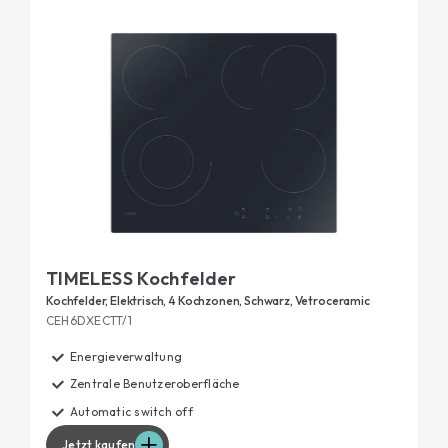
leichter, indem Sie das Kochfeld wählen, das Ihrem
Geschmack und Ihren Gewohnheiten am besten
entspricht.
TIMELESS Kochfelder
Kochfelder, Elektrisch, 4 Kochzonen, Schwarz, Vetroceramic
CEH6DXECTT/1
Energieverwaltung
Zentrale Benutzeroberfläche
Automatic switch off
Jetzt kaufen