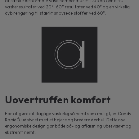
at sænke de normale vasketemperaturer: Du kan opnå 40°
vaskeresultater ved 20°, 60° resultater ved 40° og en virkelig
dyb rengøring til stærkt snavsede stoffer ved 60°.
Uovertruffen komfort
For at gøre dit daglige vasketøj så nemt som muligt, er Candy
RapidÓ udstyret med et højere og bredere dørhul. Dette nye
ergonomiske design gør både på- og aflæsning ubesværet og
ekstremt nemt.