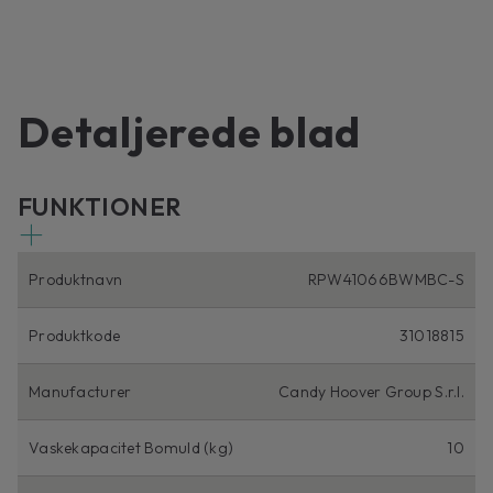
Detaljerede blad
FUNKTIONER
Produktnavn
RPW41066BWMBC-S
Produktkode
31018815
Manufacturer
Candy Hoover Group S.r.l.
Vaskekapacitet Bomuld (kg)
10