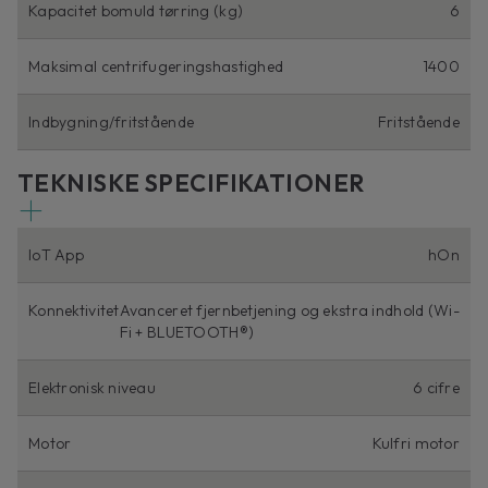
Kapacitet bomuld tørring (kg)
6
Maksimal centrifugeringshastighed
1400
Indbygning/fritstående
Fritstående
TEKNISKE SPECIFIKATIONER
IoT App
hOn
Konnektivitet
Avanceret fjernbetjening og ekstra indhold (Wi-
Fi + BLUETOOTH®)
Elektronisk niveau
6 cifre
Motor
Kulfri motor