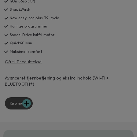
hOn (RapidO')
Snap&Wash
New easy iron plus 39’ cycle
Hurtige programmer
Speed-Drive kulfri motor
Quick&Clean
Maksimal komfort
Gå til Produktblad
Avanceret fjernbetjening og ekstra indhold (Wi-Fi +
BLUETOOTH®)
Køb nu