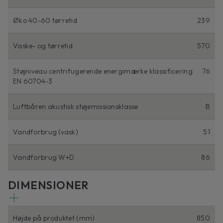
Øko 40-60 tørretid
239
Vaske- og tørretid
570
Støjniveau centrifugerende energimærke klassificering
76
EN 60704-3
Luftbåren akustisk støjemissionsklasse
B
Vandforbrug (vask)
51
Vandforbrug W+D
86
DIMENSIONER
Højde på produktet (mm)
850