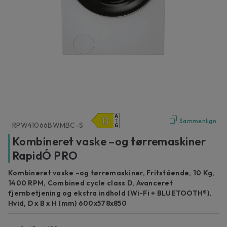
Sammenlign
RPW41066BWMBC-S
Kombineret vaske –og tørremaskiner
RapidÓ PRO
Kombineret vaske –og tørremaskiner, Fritstående, 10 Kg,
1400 RPM, Combined cycle class D, Avanceret
fjernbetjening og ekstra indhold (Wi-Fi + BLUETOOTH®),
Hvid, D x B x H (mm) 600x578x850