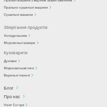
Пральні машини з верхнім завантаженням
Прально-сушильні машини
Сушильні машини
Зберігання продуктів
Холодильники
Морозильні камери
Куховарити
Духовки
Мікрохвильові печі
Варильні панелі
Блог
Про нас
Haier Europe