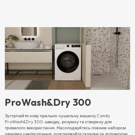
ProWash&Dry 300
Зустрічайте нову прально-сушильну машину Candy
ProWash&Dry 300: швидку, розумну та створену для
тривалого використання. Насолоджуйтесь повним набором
швидких циклів прання, розгладжуйте складки за допомогою