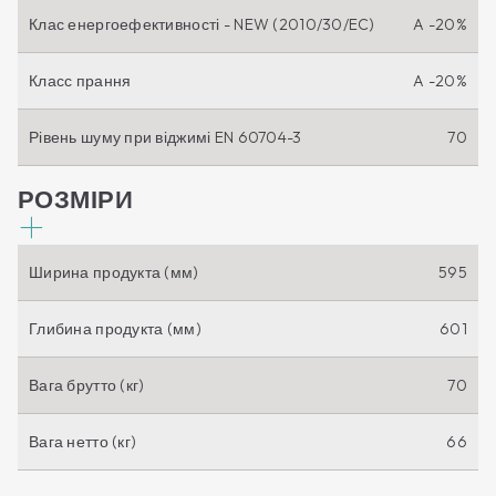
Клас енергоефективності - NEW (2010/30/EC)
A -20%
Класс прання
A -20%
Рівень шуму при віджимі EN 60704-3
70
РОЗМІРИ
Ширина продукта (мм)
595
Глибина продукта (мм)
601
Вага брутто (кг)
70
Вага нетто (кг)
66