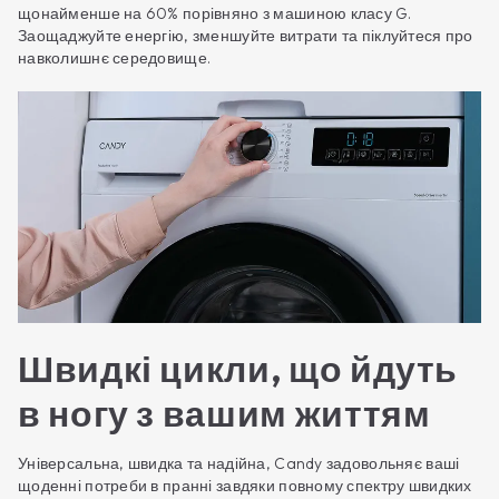
щонайменше на 60% порівняно з машиною класу G.
Заощаджуйте енергію, зменшуйте витрати та піклуйтеся про
навколишнє середовище.
Швидкі цикли, що йдуть
в ногу з вашим життям
Універсальна, швидка та надійна, Candy задовольняє ваші
щоденні потреби в пранні завдяки повному спектру швидких