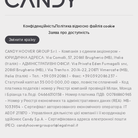
Конфіденційність
Політика відносно файлів cookie
Заява про доступність
Змінити країну
CANDY HOOVER GROUP S.r.I. - Компанія з єдиним акціонером -
ЮРИДИЧНА АДРЕСА: Via Comolli, 57, 20861 Brugherio (MB), Italia
(Італія) - АДМІНІСТРАТИВНІ ОФІСИ: Via Privata Eden Fumagalli snc,
20861 Brugherio (MB), і Via Trento n. 20/A-22, 20871 Vimercate (MB),
Italia (Італія) - Тел.: +39.039.2086.1 - Факс: +39.039.2086.237 -
Статутний капітал 35 000 000,00 євро, повністю сплачений - Код
платника податків і номер у Реєстрі компаній провінцій Мілан, Монца
і Бріанца та Лоді: 04666310158 - Номер платника ПДВ: 00786860965
- Номер у Реєстрі економічних та адміністративних даних (REA): MB-
1033934 - Сертифікат авторизованого економічного оператора: ІТ
AEOF 211870 - Управління діяльністю цієї компанії і її координацію
здійснює Candy S.p.A. - Сертифікована адреса електронної пошти
(PEC): candyhoovergroupsrl@legalmail.it