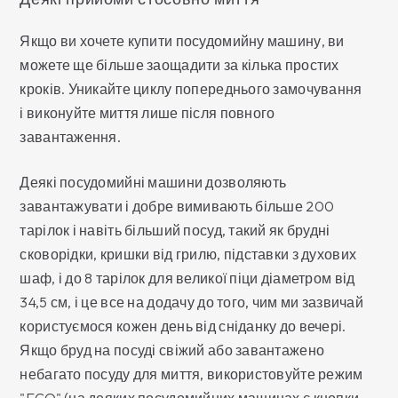
Якщо ви хочете купити посудомийну машину, ви
можете ще більше заощадити за кілька простих
кроків. Уникайте циклу попереднього замочування
і виконуйте миття лише після повного
завантаження.
Деякі посудомийні машини дозволяють
завантажувати і добре вимивають більше 200
тарілок і навіть більший посуд, такий як брудні
сковорідки, кришки від грилю, підставки з духових
шаф, і до 8 тарілок для великої піци діаметром від
34,5 см, і це все на додачу до того, чим ми зазвичай
користуємося кожен день від сніданку до вечері.
Якщо бруд на посуді свіжий або завантажено
небагато посуду для миття, використовуйте режим
"ECO" (на деяких посудомийних машинах є кнопки