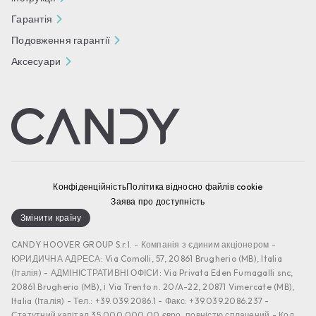
Гарантія
Подовження гарантії
Аксесуари
Конфіденційність
Політика відносно файлів cookie
Заява про доступність
Змінити країну
CANDY HOOVER GROUP S.r.I. - Компанія з єдиним акціонером -
ЮРИДИЧНА АДРЕСА: Via Comolli, 57, 20861 Brugherio (MB), Italia
(Італія) - АДМІНІСТРАТИВНІ ОФІСИ: Via Privata Eden Fumagalli snc,
20861 Brugherio (MB), і Via Trento n. 20/A-22, 20871 Vimercate (MB),
Italia (Італія) - Тел.: +39.039.2086.1 - Факс: +39.039.2086.237 -
Статутний капітал 35 000 000,00 євро, повністю сплачений - Код