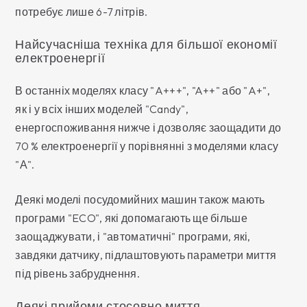
потребує лише 6-7 літрів.
Найсучасніша техніка для більшої економії
електроенергії
В останніх моделях класу "A+++", "A++" або "A+",
як і у всіх інших моделей "Candy",
енергоспоживання нижче і дозволяє заощадити до
70 % електроенергії у порівнянні з моделями класу
"А".
Деякі моделі посудомийних машин також мають
програми "ECO", які допомагають ще більше
заощаджувати, і "автоматичні" програми, які,
завдяки датчику, підлаштовують параметри миття
під рівень забруднення.
Деякі прийоми стосовно миття