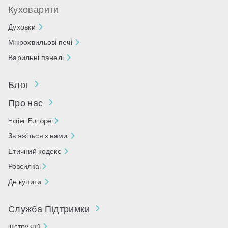
Куховарити
Духовки
Мікрохвильові печі
Варильні панелі
Блог
Про нас
Haier Europe
Зв'яжіться з нами
Етичний кодекс
Розсилка
Де купити
Служба Підтримки
Iнструкції