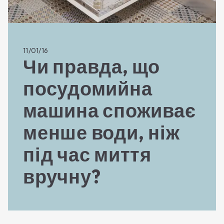
11/01/16
Чи правда, що
посудомийна
машина споживає
менше води, ніж
під час миття
вручну?