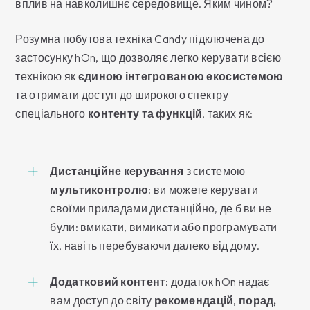
вплив на навколишнє середовище. Яким чином?
Розумна побутова техніка Candy підключена до
застосунку hOn, що дозволяє легко керувати всією
технікою як
єдиною інтегрованою екосистемою
та отримати доступ до широкого спектру
спеціального
контенту та функцій
, таких як:
Дистанційне керування
з системою
мультиконтролю
: ви можете керувати
своїми приладами дистанційно, де б ви не
були: вмикати, вимикати або програмувати
їх, навіть перебуваючи далеко від дому.
Додатковий контент
: додаток hOn надає
вам доступ до світу
рекомендацій
,
порад,