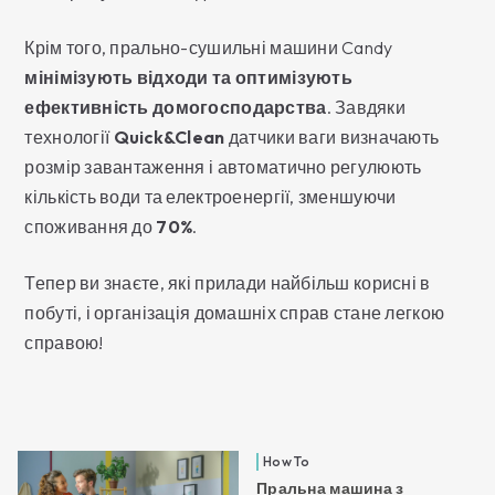
Крім того, прально-сушильні машини Candy
мінімізують відходи та оптимізують
ефективність домогосподарства
. Завдяки
технології
Quick&Clean
датчики ваги визначають
розмір завантаження і автоматично регулюють
кількість води та електроенергії, зменшуючи
споживання до
70%
.
Тепер ви знаєте, які прилади найбільш корисні в
побуті, і організація домашніх справ стане легкою
справою!
How To
Пральна машина з