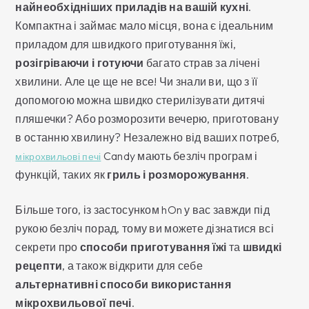
найнеобхідніших приладів на вашій кухні
.
Компактна і займає мало місця, вона є ідеальним
приладом для швидкого приготування їжі,
розігріваючи
і готуючи
багато страв за лічені
хвилини. Але це ще не все! Чи знали ви, що з її
допомогою можна швидко стерилізувати дитячі
пляшечки? Або розморозити вечерю, приготовану
в останню хвилину? Незалежно від ваших потреб,
Candy мають безліч програм і
мікрохвильові печі
функцій, таких як
гриль і
розморожування
.
Більше того, із застосунком hOn у вас завжди під
рукою безліч порад, тому ви можете дізнатися всі
секрети про
способи приготування їжі
та
швидкі
рецепти
, а також відкрити для себе
альтернативні способи використання
мікрохвильової печі
.