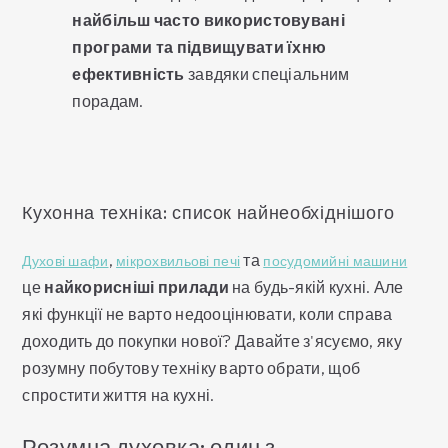
найбільш часто використовувані
програми та підвищувати їхню
ефективність
завдяки спеціальним
порадам.
Кухонна техніка: список найнеобхіднішого
,
та
Духові шафи
мікрохвильові печі
посудомийні машини
це
найкорисніші прилади
на будь-якій кухні. Але
які функції не варто недооцінювати, коли справа
доходить до покупки нової? Давайте з'ясуємо, яку
розумну побутову техніку варто обрати, щоб
спростити життя на кухні.
Розумна духовка: один з