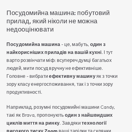
Посудомийна машина: побутовий
прилад, який ніколи не можна
недооцінювати
Посудомийна машина
- це, мабуть,
один з
найкорисніших приладів на вашій кухні
. І тут
варто розвінчати міф: всупереч думці багатьох
людей, мити посуд вручну не ефективніше.
Головне - вибрати
ефективну машину
як з точки
зору класу енергоспоживання, так і з точки зору
продуктивності.
Наприклад, розумні посудомийні машини Candy,
такі як Brava, пропонують
один з найшвидших
циклів миття на ринку
. Завдяки
технології
високого тиску Zoom
ваші тарілки та склянки