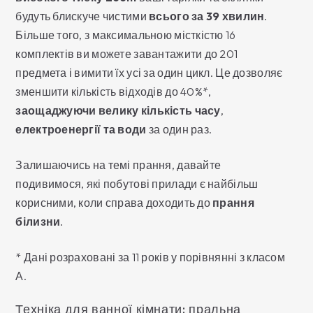
будуть блискуче чистими
всього за 39 хвилин
.
Більше того, з максимальною місткістю 16
комплектів ви можете завантажити до 201
предмета і вимити їх усі за один цикл. Це дозволяє
зменшити кількість відходів до 40%*,
заощаджуючи велику кількість часу
,
електроенергії та
води
за один раз.
Залишаючись на темі прання, давайте
подивимося, які побутові прилади є найбільш
корисними, коли справа доходить до
прання
білизни
.
* Дані розраховані за 11 років у порівнянні з класом
А.
Техніка для ванної кімнати: пральна