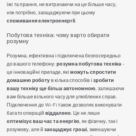
їжі та прання, не витрачаючи на це більше часу,
ніж потрібно, заощаджуючи при цьому
споживання електроенергії
.
Побутова техніка: чому варто обирати
розумну
Розумна, ефективна і підключена безпосередньо
до вашого телефону:
розумна побутова техніка
-
це інноваційні прилади, які
можуть спростити
домашню роботу
в кілька способів і
зробити
вашу техніку ще більш автономною
, залишаючи
вам більше вільного часу для улюблених справ.
Підключення до Wi-Fi також дозволяє виконувати
багато операцій
віддалено
. Це не лише
оптимізує ваш час та енергію
, як фізичну, так і
розумову, але й
заощаджує гроші
, зменшуючи