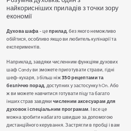
найкорисніших приладів з точки зору
економії
Духова шафа
- це
прилад
, без якого неможливо
обійтися, особливо якщо ви любитель кулінарії та
експериментів.
Наприклад, завдяки численним функціям духових
шаф Candy ви зможете приготувати страви, гідні
шеф-кухаря, з більш ніж
350 рецептами та
безліччю порад
, доступних у застосунку hOn. Або
ж ви можете навчитися готувати піцу та багато
інших страв завдяки
численим аксесуарам для
духовок і спеціальним програмам
. І все це
можна зробити набагато швидше за допомогою
дистанційного керування. Застрягли в пробці і вам