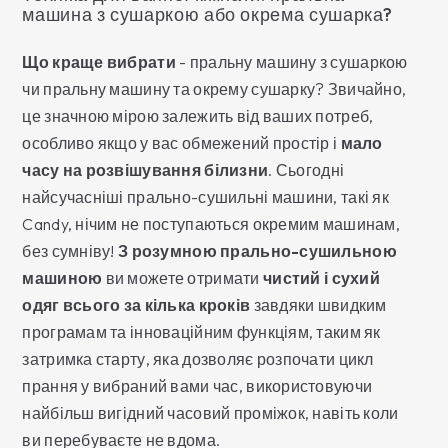
машина з сушаркою або окрема сушарка?
Що краще вибрати
- пральну машину з сушаркою
чи пральну машину та окрему сушарку? Звичайно,
це значною мірою залежить від ваших потреб,
особливо якщо у вас обмежений простір і
мало
часу
на розвішування білизни
. Сьогодні
найсучасніші прально-сушильні машини, такі як
Candy, нічим не поступаються окремим машинам,
без сумніву!
З розумною прально-сушильною
машиною
ви можете отримати
чистий і сухий
одяг всього за кілька кроків
завдяки швидким
програмам та інноваційним функціям, таким як
затримка старту, яка дозволяє розпочати цикл
прання у вибраний вами час, використовуючи
найбільш вигідний часовий проміжок, навіть коли
ви перебуваєте не вдома.