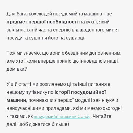
Для багатьох людей посудомийна машина - це
предмет першої необхідності
на кухні, який
звільняє їхній час та енергію від щоденного миття
посуду та сушіння його на сушарці.
Тож ми знаємо, що вони є безцінним доповненням,
але хто і коли вперше приніс цю інновацію в наші
домівки?
У цій статті ми розглянемо ці та інші питання в
нашому путівнику по
історії посудомийної
машини
, починаючи з першої моделі і закінчуючи
найсучаснішими приладами, які ми маємо сьогодні
- такими, як
. Читайте
посудомийні машини Candy
далі, щоб дізнатися більше!