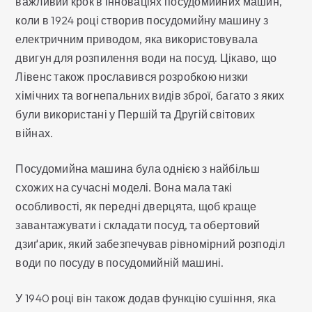
важливий крок в інноваціях посудомийних машин,
коли в 1924 році створив посудомийну машину з
електричним приводом, яка використовувала
двигун для розпилення води на посуд. Цікаво, що
Лівенс також прославився розробкою низки
хімічних та вогнепальних видів зброї, багато з яких
були використані у Першій та Другій світових
війнах.
Посудомийна машина була однією з найбільш
схожих на сучасні моделі. Вона мала такі
особливості, як передні дверцята, щоб краще
завантажувати і складати посуд, та обертовий
дзиґарик, який забезпечував рівномірний розподіл
води по посуду в посудомийній машині.
У 1940 році він також додав функцію сушіння, яка