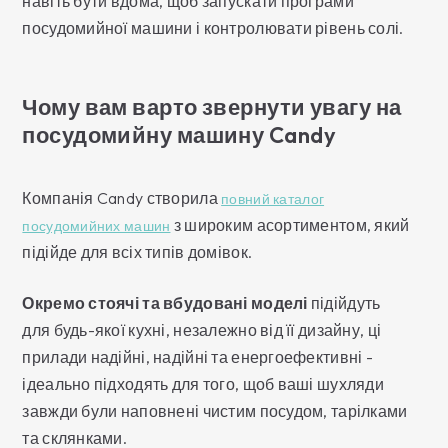
навіть бути вдома, щоб запускати програми
посудомийної машини і контролювати рівень солі.
Чому вам варто звернути увагу на
посудомийну машину Candy
Компанія Candy створила
повний каталог
з широким асортиментом, який
посудомийних машин
підійде для всіх типів домівок.
Окремо стоячі та вбудовані моделі
підійдуть
для будь-якої кухні, незалежно від її дизайну, ці
прилади надійні, надійні та енергоефективні -
ідеально підходять для того, щоб ваші шухляди
завжди були наповнені чистим посудом, тарілками
та склянками.