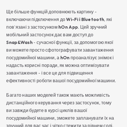
Ще більше функцій доповнюють картину -
включаючи підключення до
Wi-Fi і Bluetooth
, які
пов'язані з застосунком
hOn App
. Цей зручний
мобільний застосунок дає вам доступ до
Snap&Wash
- сучасної функції, за допомогою якої
ви можете просто сфотографувати завантаження
посудомийної машини, а
hOn
проаналізує знімок і
надасть корисні поради, як можна оптимізувати
завантаження - і все це для підвищення
ефективності роботи вашої посудомийної машини.
Багато наших моделей також мають можливість
дистанційного керування через застосунок, тому
ви завжди будете в курсі циклів вашої
посудомийної машини, зможете запланувати їх на
зручний для вас час і чітко стежити за рівнем солі,