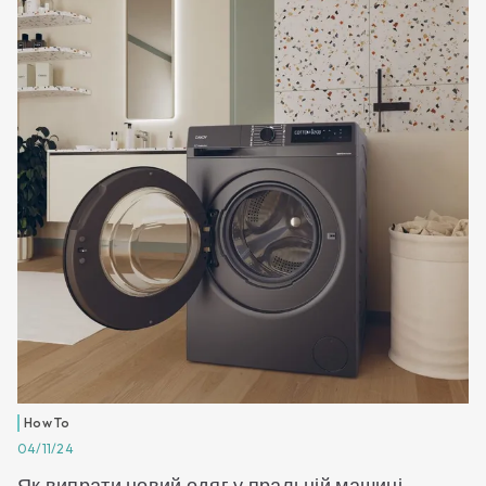
How To
04/11/24
Як випрати новий одяг у пральній машині