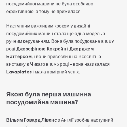
посудомийної машини не була особливо
ефективною, а тому не прижилася.
Наступним важливим кроком у дизайні
посудомийних машин стала ще одна модель з
ручним керуванням. Вона була побудована в 1889
році
Джозефіною Кокрейн
і
Джорджем
Баттерсом
, і вони привезли її на Всесвітню
виставку в Чикаго в 1893 році - вона називалася
Lavaplatos
і мала помірний успіх.
Якою була перша машинна
посудомийна машина?
Вільям Говард Лівенс
з Англії зробив наступний