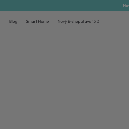
Nov
Blog
Smart Home
Nový E-shop zľava 15 %