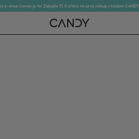
ý e-shop Candy je tu! Získajte 15 % zľavu na prvý nákup s kódom CAND