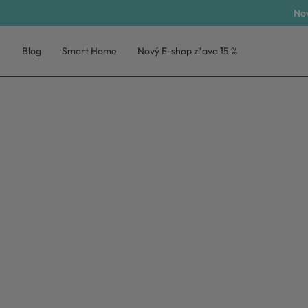
Nov
Blog
Smart Home
Nový E-shop zľava 15 %