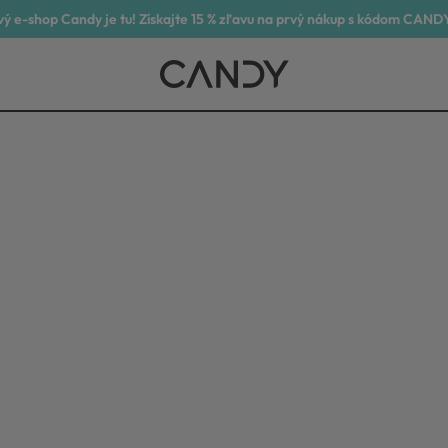
ý e-shop Candy je tu! Získajte 15 % zľavu na prvý nákup s kódom CAND