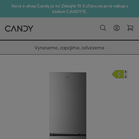
Nový e-shop Candy je tu! Získajte 15 % zľavu na prvý nákup s
kódom CANDY15.
Vyneseme, zapojíme, odvezeme