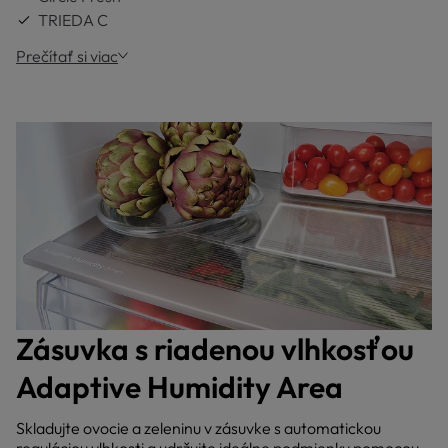
TRIEDA C
Prečítať si viac
Zásuvka s riadenou vlhkosťou
Adaptive Humidity Area
Skladujte ovocie a zeleninu v zásuvke s automatickou