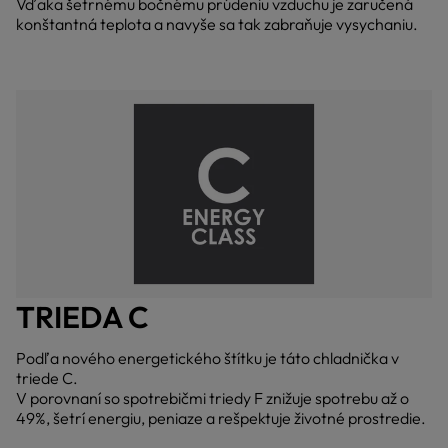
Vďaka šetrnému bočnému prúdeniu vzduchu je zaručená
konštantná teplota a navyše sa tak zabraňuje vysychaniu.
TRIEDA C
Podľa nového energetického štítku je táto chladnička v
triede C.
V porovnaní so spotrebičmi triedy F znižuje spotrebu až o
49%, šetrí energiu, peniaze a rešpektuje životné prostredie.