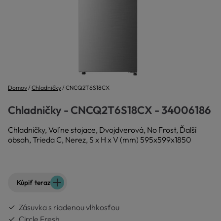
Domov
Chladničky
CNCQ2T6S18CX
Chladničky - CNCQ2T6S18CX - 34006186
Chladničky, Voľne stojace, Dvojdverová, No Frost, Ďalší
obsah, Trieda C, Nerez, S x H x V (mm) 595x599x1850
Kúpiť teraz
Zásuvka s riadenou vlhkosťou
Circle Fresh