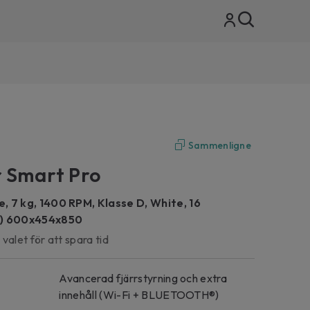
VARE PÅ PRODUKTENE DINE
messig vedlikehold av husholdningsapparater ved hjelp av
Sammenligne
jonelle produkter lar deg forlenge levetiden og
 Smart Pro
tiviteten over tid. Velg de best egnede CARE+PROTECT-
tene for å ta vare på dine husholdningsapparater
ngig av dine behov.
, 7 kg, 1400 RPM, Klasse D, White, 16
online
m) 600x454x850
alet för att spara tid
Avancerad fjärrstyrning och extra
innehåll (Wi-Fi + BLUETOOTH®)