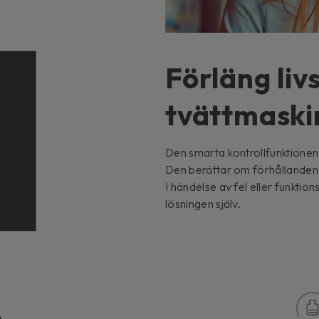
Förläng liv
tvättmaski
Den smarta kontrollfunktionen 
Den berättar om förhållandena
I händelse av fel eller funktion
lösningen själv.
b