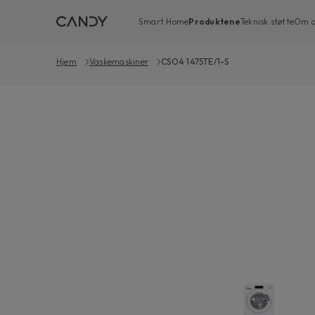
Smart Home
Produktene
Teknisk støtte
Om o
Hjem
Vaskemaskiner
CSO4 1475TE/1-S