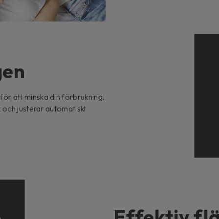
gen
ör att minska din förbrukning.
 och justerar automatiskt
Effektiv f