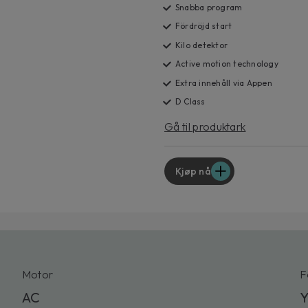
Snabba program
Fördröjd start
Kilo detektor
Active motion technology
Extra innehåll via Appen
D Class
Gå til produktark
Kjøp nå
Motor
F
AC
Y