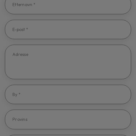
Etternavn *
E-post *
Adresse
By *
Provins