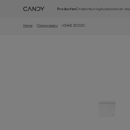
Producten
Ondersteuning
Accessoires en re
Home
Diepvriezers
CHAE 2002C