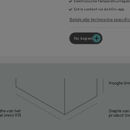
Elektronische temperatuurregel
Vraag
Extra content via de hOn-app
servic
Kom 
Bekijk alle technische specifi
Nu kopen
Hoogte (m
dte van het
Diepte van
el (mm) 915
product (m