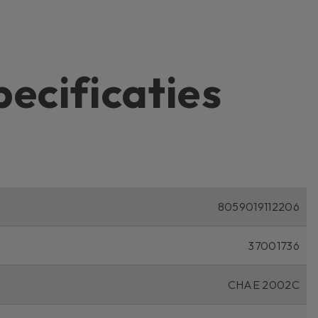
pecificaties
8059019112206
37001736
CHAE 2002C