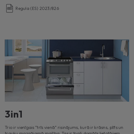
Regula (ES) 2023/826
3in1
Trio ir vienīgais “trīs vienā” risinājums, kurā ir krāsns, plīts un
trauku mazgājamā mašīna. Tas ir īpaši domāts lietotājiem,