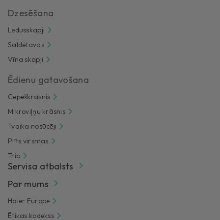
Dzesēšana
Ledusskapji
Saldētavas
Vīna skapji
Ēdienu gatavošana
Cepeškrāsnis
Mikroviļņu krāsnis
Tvaika nosūcēji
Plīts virsmas
Trio
Servisa atbalsts
Par mums
Haier Europe
Ētikas kodekss