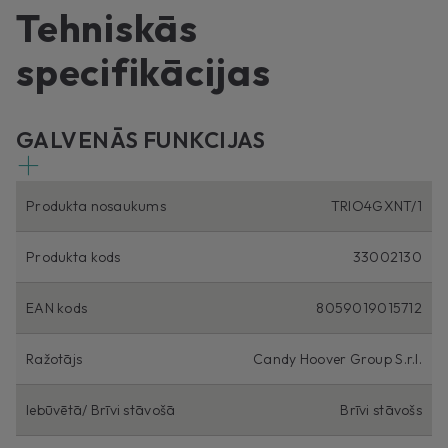
Tehniskās
specifikācijas
GALVENĀS FUNKCIJAS
Produkta nosaukums
TRIO4GXNT/1
Produkta kods
33002130
EAN kods
8059019015712
Ražotājs
Candy Hoover Group S.r.l.
Iebūvētā/ Brīvi stāvošā
Brīvi stāvošs