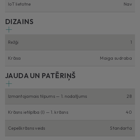
IoT lietotne
Nav
DIZAINS
Režģi
1
Krāsa
Maiga sudraba
JAUDA UN PATĒRIŅŠ
Izmantojamais tilpums — 1. nodalījums
28
Krāsns ietilpība (l) — 1. krāsns
40
Cepeškrāsns veids
Standarta