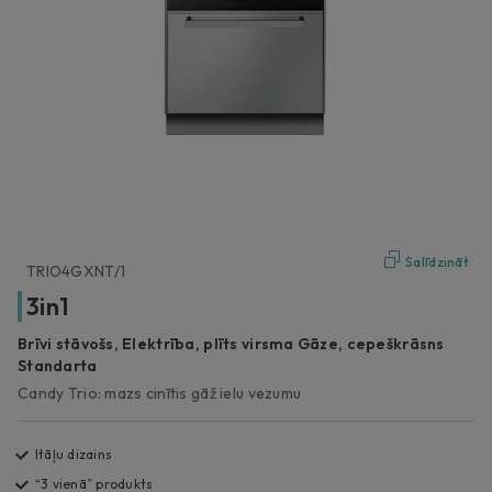
Salīdzināt
TRIO4GXNT/1
3in1
Brīvi stāvošs, Elektrība, plīts virsma Gāze, cepeškrāsns
Standarta
Candy Trio: mazs cinītis gāž ielu vezumu
Itāļu dizains
“3 vienā” produkts