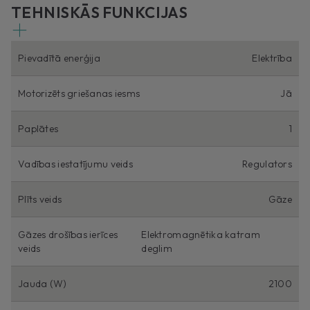
TEHNISKĀS FUNKCIJAS
Pievadītā enerģija
Elektrība
Motorizēts griešanas iesms
Jā
Paplātes
1
Vadības iestatījumu veids
Regulators
Plīts veids
Gāze
Gāzes drošības ierīces
Elektromagnētika katram
veids
deglim
Jauda (W)
2100