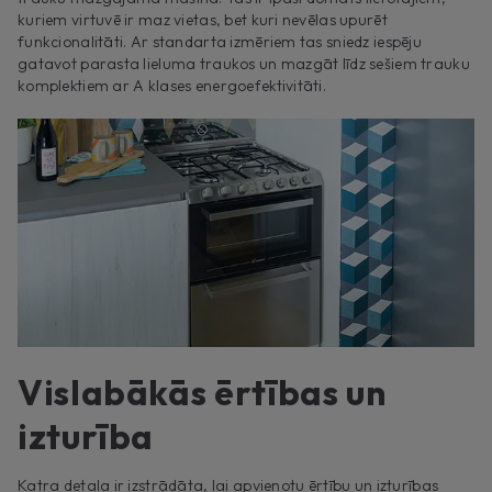
kuriem virtuvē ir maz vietas, bet kuri nevēlas upurēt
funkcionalitāti. Ar standarta izmēriem tas sniedz iespēju
gatavot parasta lieluma traukos un mazgāt līdz sešiem trauku
komplektiem ar A klases energoefektivitāti.
Vislabākās ērtības un
izturība
Katra detaļa ir izstrādāta, lai apvienotu ērtību un izturības