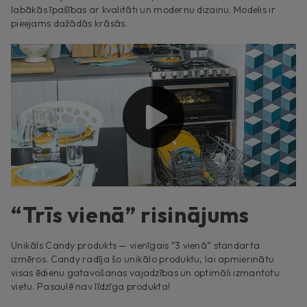
labākās īpašības ar kvalitāti un modernu dizainu. Modelis ir
pieejams dažādās krāsās.
“Trīs vienā” risinājums
Unikāls Candy produkts — vienīgais “3 vienā” standarta
izmēros. Candy radīja šo unikālo produktu, lai apmierinātu
visas ēdienu gatavošanas vajadzības un optimāli izmantotu
vietu. Pasaulē nav līdzīga produkta!