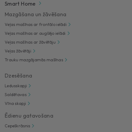
Smart Home
Mazgāšana un žāvēšana
Veļas mašīnas ar frontālo ielādi
Veļas mašīnas ar augšējo ielādi
Veļas mašīnas ar žāvētāju
Veļas žāvētāji
Trauku mazgājamās mašīnas
Dzesēšana
Ledusskapji
Saldētavas
Vīna skapji
Ēdienu gatavošana
Cepeškrāsnis