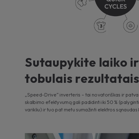
Sutaupykite laiko i
tobulais rezultatai
„Speed-Drive“ inverteris – tai novatoriškas ir patvar
skalbimo efektyvumą gali padidinti iki 50 % (palyginti
varikliu) ir tuo pat metu sumažinti elektros sąnaudas 