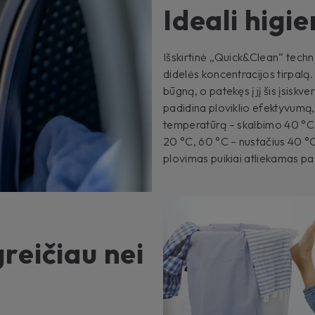
Ideali higi
Išskirtinė „Quick&Clean“ techno
didelės koncentracijos tirpalą. 
būgną, o patekęs į jį šis įsiskve
padidina ploviklio efektyvumą,
temperatūrą – skalbimo 40 °C 
20 °C, 60 °C – nustačius 40 °C 
plovimas puikiai atliekamas pa
reičiau nei