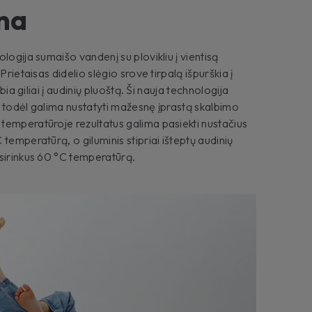
ena
logija sumaišo vandenį su plovikliu į vientisą
Prietaisas didelio slėgio srove tirpalą išpurškia į
rbia giliai į audinių pluoštą. Ši nauja technologija
 todėl galima nustatyti mažesnę įprastą skalbimo
temperatūroje rezultatus galima pasiekti nustačius
temperatūrą, o giluminis stipriai išteptų audinių
sirinkus 60 °C temperatūrą.