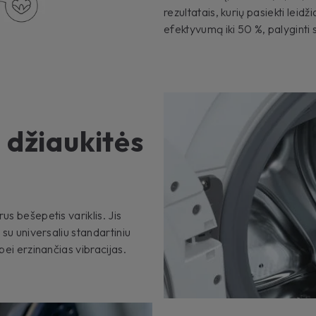
rezultatais, kurių pasiekti leid
efektyvumą iki 50 %, palyginti su
r džiaukitės
s
us bešepetis variklis. Jis
 su universaliu standartiniu
bei erzinančias vibracijas.