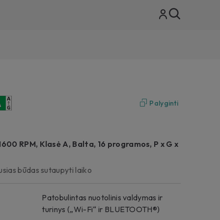
Palyginti
1600 RPM, Klasė A, Balta, 16 programos, P x G x
sias būdas sutaupyti laiko
Patobulintas nuotolinis valdymas ir
turinys („Wi-Fi“ ir BLUETOOTH®)