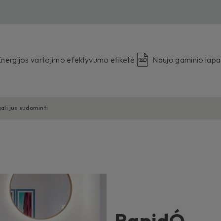
nergijos vartojimo efektyvumo etiketė
Naujo gaminio lapa
gali jus sudominti
RapidÓ