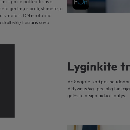
au – galite patikrinti savo
mėte gedimų ir pratęstumėte jo
ais metais. Dėl nuotolinio
 skalbyklę tiesiai iš savo
Lyginkite 
Ar žinojote, kad pasinaudodami
Aktyvinus šią specialią funkciją
galėsite atsipalaiduoti patys.