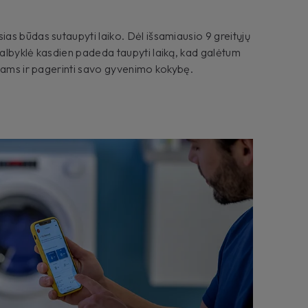
s būdas sutaupyti laiko. Dėl išsamiausio 9 greitųjų
albyklė kasdien padeda taupyti laiką, kad galėtum
ykams ir pagerinti savo gyvenimo kokybę.