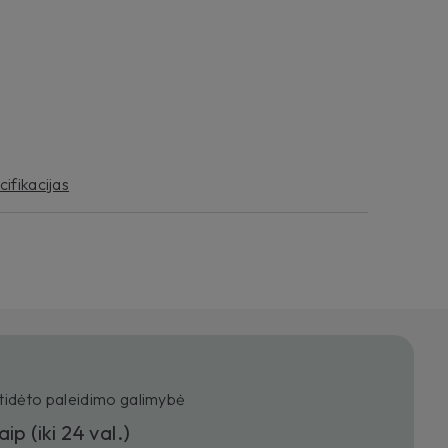
cifikacijas
tidėto paleidimo galimybė
aip (iki 24 val.)