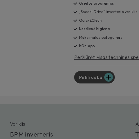
Greitos programos
„Speed-Drive“ inverterio variklis
Quick&Clean
Kasdienė higiena
Maksimalus patogumas
hOn App
Peržiūrėti visas technines spe
Pirkti dabar
Variklis
A
BPM inverteris
T