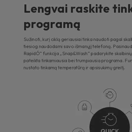
Lengvai raskite ti
programą
Sužinoti, kurį ciklą geriausiai tinka naudoti pagal skalb
tiesiog naudodami savo išmanųjį telefoną. Pasinaud
RapidÓ“ funkcija „Snap&Wash“ padarykite skalbinių 
pateikta tinkamiausia bei trumpiausia programa. Fun
nustato tinkamą temperatūrą ir apsisukimų greitį.