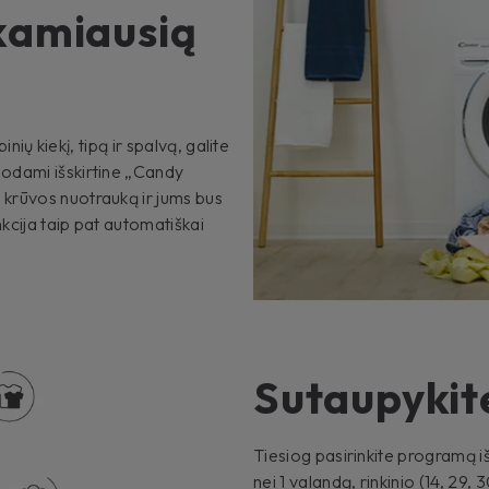
nkamiausią
inių kiekį, tipą ir spalvą, galite
odami išskirtine „Candy
krūvos nuotrauką ir jums bus
kcija taip pat automatiškai
Sutaupykite
Tiesiog pasirinkite programą i
nei 1 valandą, rinkinio (14, 29,