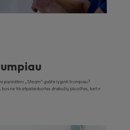
trumpiau
 parinktimi „Steam“ galite lyginti trumpiau?
, bus ne tik atpalaiduotas drabužių pluoštas, bet ir