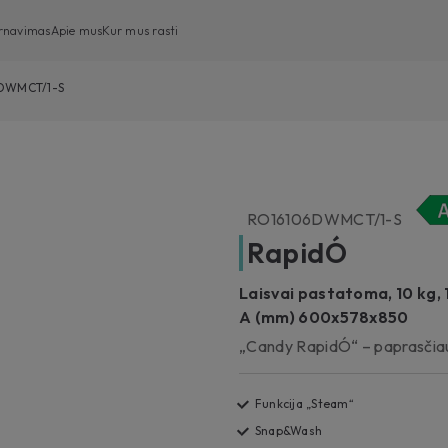
arnavimas
Apie mus
Kur mus rasti
DWMCT/1-S
Iš priekio įkraunama skalbimo mašina
Iš viršaus įkraunama skalbimo mašina
Skalbyklės-džiovyklės
RO16106DWMCT/1-S
Indaplovės
RapidÓ
Džiovyklės
Laisvai pastatoma, 10 kg, 
A (mm) 600x578x850
„Candy RapidÓ“ – paprasčiau
Funkcija „Steam“
Snap&Wash