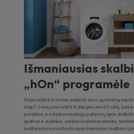
Išmaniausias skalb
„hOn“ programėle
Pasiruoškite iš esmės pakeisti savo gyvenimą nau
Kaip? Ji leis jums rinktis iš daugiau nei 60 ciklų, ka
poreikius, ir suteikia naudingų patarimų apie skalbik
spalvas ir audinius, sunkiai išvalomas dėmes, techninę
leidžia jums konsultuotis apie kiekvienos skalbimo 