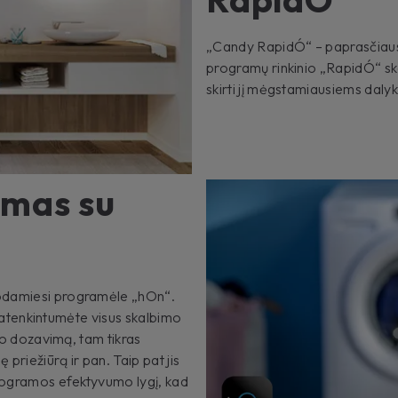
„Candy RapidÓ“ – paprasčiausia
programų rinkinio „RapidÓ“ sk
skirti jį mėgstamiausiems dal
imas su
dodamiesi programėle „hOn“.
d patenkintumėte visus skalbimo
lio dozavimą, tam tikras
 priežiūrą ir pan. Taip pat jis
programos efektyvumo lygį, kad