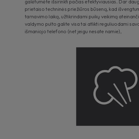
galėtumėte išsirinkti pačias efektyviausias. Dar daugi
prietaiso techninės priežiūros būseną, kad išvengtu
tarnavimo laiką, užtikrindami puikų veikimą ateinanči
valdymo pulto galite visa tai atlikti reguliuodami savo
išmaniojo telefono (net jeigu nesate namie),