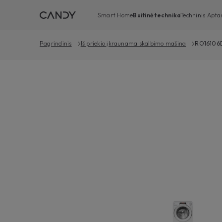
Smart Home
Buitinė technika
Techninis Apt
Pagrindinis
Iš priekio įkraunama skalbimo mašina
RO16106