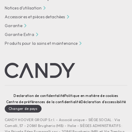
Notices d’utilisation
Accessoires et pièces detachèes
Garantie
Garantie Extra
Produits pour la soins et maintenance
Declaration de confidentalitè
Politique en matière de cookies
Centre de préférences de la confidentialité
Déclaration d’accessibilité
Changer de pays
CANDY HOOVER GROUP S.r.I. - Associé unique - SIÈGE SOCIAL : Via
Comolli, 57 - 20861 Brugherio (MB) - Italie - SIÈGES ADMINISTRATIFS :
Via Privata Eden Fumagalli snc - 20861 Brugherio (MB) et Via Trento n.