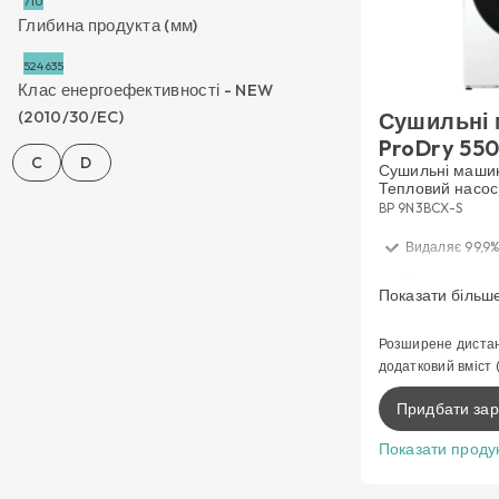
7
10
Глибина продукта (мм)
524
635
Клас енергоефективності - NEW
(2010/30/EC)
Сушильні
ProDry 55
C
D
Сушильні машин
Тепловий насос,
BP 9N3BCX-S
Видаляє 99,9%
Нижча темпера
Показати більш
делікатного о
Рівномірність
Розширене дистан
результатів
додатковий вміст
Функції диста
Придбати зар
Розумний досв
Показати проду