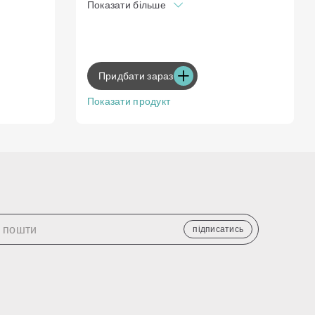
Показати більше
мальних
Easy Iron Plus
Рівномірність сушіння для оптимальних
результатів
Оберіть свій рівень сушіння
Придбати зараз
Показати продукт
підписатись