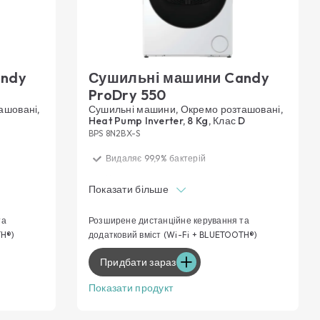
andy
Сушильні машини Candy
ProDry 550
ашовані,
Сушильні машини, Окремо розташовані,
Heat Pump Inverter, 8 Kg, Клас D
BPS 8N2BX-S
Видаляє 99,9% бактерій
для
Нижча температура та енергія для
Показати більше
делікатного одягу
мальних
Рівномірність сушіння для оптимальних
та
Розширене дистанційне керування та
результатів
TH®)
додатковий вміст (Wi-Fi + BLUETOOTH®)
я
Функції дистанційного керування
Придбати зараз
Розумний досвід сушіння
Показати продукт