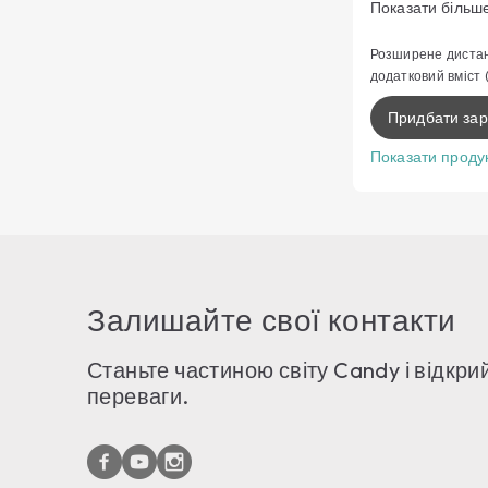
Показати більш
делікатного о
Рівномірність
Розширене дистан
результатів
додатковий вміст
Функції диста
Придбати зар
Розумний досв
Показати проду
Залишайте свої контакти
Станьте частиною світу Candy і відкрий
переваги.