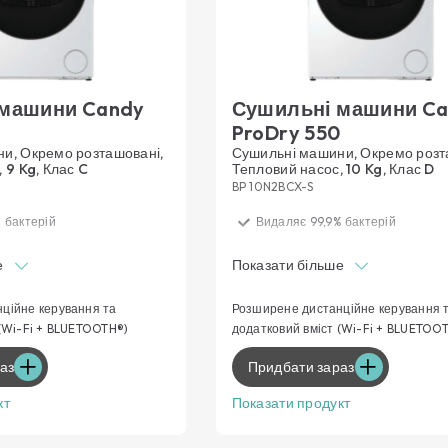
 машини Candy
Сушильні машини C
0
ProDry 550
и, Окремо розташовані,
Сушильні машини, Окремо розт
 9 Kg, Клас C
Тепловий насос, 10 Kg, Клас D
BP 10N2BCX-S
 бактерій
Видаляє 99,9% бактерій
тура та енергія для
Нижча температура та енергія 
е
Показати більше
дягу
делікатного одягу
 сушіння для оптимальних
Рівномірність сушіння для опти
ційне керування та
Розширене дистанційне керування 
результатів
 (Wi-Fi + BLUETOOTH®)
додатковий вміст (Wi-Fi + BLUETOO
нційного керування
Функції дистанційного керуванн
аз
Придбати зараз
ід сушіння
Розумний досвід сушіння
кт
Показати продукт