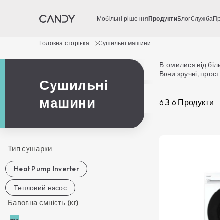
Мобільні рішення
Продукти
Блог
Служба
Пр
Головна сторінка
Сушильні машини
Втомилися від біл
Вони зручні, прос
Сушильні
численні програми
вони доступні в кі
машини
дає змогу керуват
6
З
6
Продукти
Тип сушарки
Heat Pump Inverter
Тепловий насос
Бавовна ємність (кг)