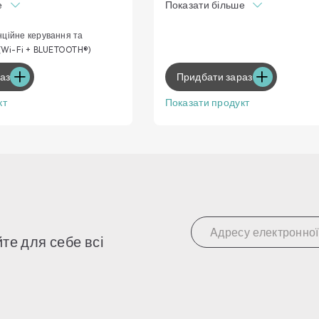
е
Показати більше
дягу
Рівномірність сушіння для опти
 сушіння для оптимальних
результатів
ційне керування та
Easy Iron Plus
 (Wi-Fi + BLUETOOTH®)
нційного керування
Оберіть свій рівень сушіння
аз
Придбати зараз
ід сушіння
кт
Показати продукт
те для себе всі