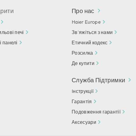
арити
Про нас
Haier Europe
льові печі
Зв'яжіться з нами
і панелі
Етичний кодекс
Розсилка
Де купити
Служба Підтримки
Iнструкції
Гарантія
Подовження гарантії
Аксесуари