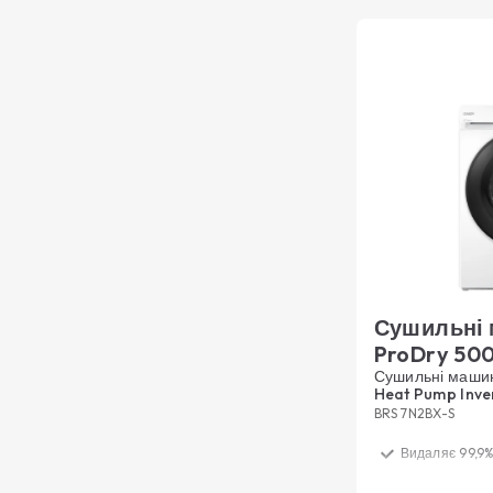
Сушильні
ProDry 50
Сушильні машин
Heat Pump Inver
BRS 7N2BX-S
Видаляє 99,9%
Нижча темпера