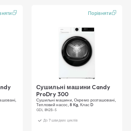
вняти
Порівняти
andy
Сушильні машини Candy
ProDry 300
ашовані,
Сушильні машини, Окремо розташовані,
Тепловий насос, 8 Kg, Клас D
GDL 8N2B-S
До 7 швидких циклів
ягом
Делікатний догляд за вашим одягом