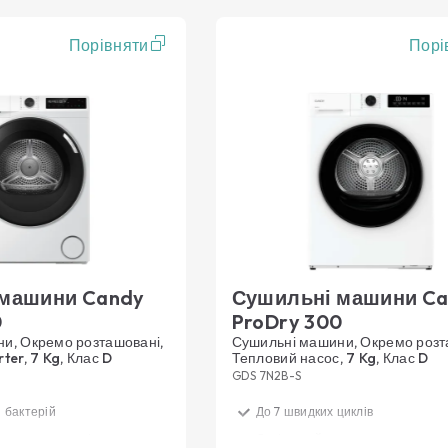
Порівняти
Порі
 машини Candy
Сушильні машини C
0
ProDry 300
и, Окремо розташовані,
Сушильні машини, Окремо розт
ter, 7 Kg, Клас D
Тепловий насос, 7 Kg, Клас D
GDS 7N2B-S
 бактерій
До 7 швидких циклів
тура та енергія для
Делікатний догляд за вашим од