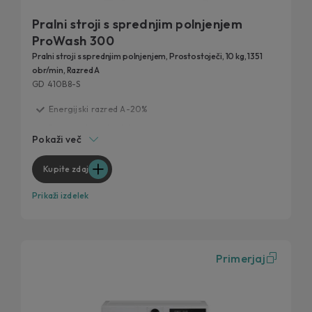
Pralni stroji s sprednjim polnjenjem
ProWash 300
Pralni stroji s sprednjim polnjenjem, Prostostoječi, 10 kg, 1351
obr/min, Razred A
GD 410B8-S
Energijski razred A-20%
Dolga življenjska doba
Pokaži več
Hitri programi
Tehnologija ProActive Wash
Kupite zdaj
Večja higiena
Prikaži izdelek
Primerjaj