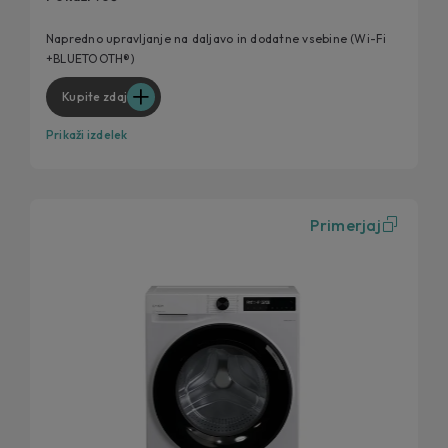
Dolga življenjska doba
Možnost dodatnega izpiranja
Napredno upravljanje na daljavo in dodatne vsebine (Wi-Fi
+BLUETOOTH®)
Tehnologija ProActive Wash
Kupite zdaj
Prikaži izdelek
Primerjaj