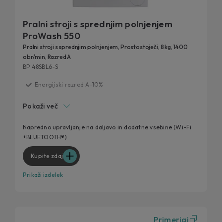
Pralni stroji s sprednjim polnjenjem
ProWash 550
Pralni stroji s sprednjim polnjenjem, Prostostoječi, 8 kg, 1400
obr/min, Razred A
BP 48SBL6-S
Energijski razred A-10%
Dolga življenjska doba
Pokaži več
Tehnologija ProActive Wash
Wi-Fi povezljivost preko aplikacije hOn
Napredno upravljanje na daljavo in dodatne vsebine (Wi-Fi
+BLUETOOTH®)
Higienska učinkovitost
Kupite zdaj
Prikaži izdelek
Primerjaj