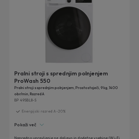
Pralni stroji s sprednjim polnjenjem
ProWash 550
Pralni stroji s sprednjim polnjenjem, Prostostoječi, 9 kg, 1400
obr/min, Razred A
BP 49SBL8-S
Energijski razred A-20%
Dolga življenjska doba
Pokaži več
Tehnologija ProActive Wash
Wi-Fi povezljivost preko aplikacije hOn
Napredno upravljanje na daljavo in dodatne vsebine (Wi-Fi