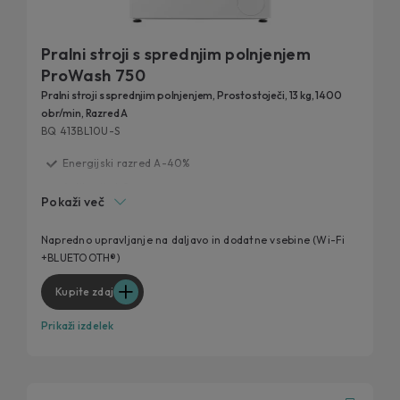
Pralni stroji s sprednjim polnjenjem
ProWash 750
Pralni stroji s sprednjim polnjenjem, Prostostoječi, 13 kg, 1400
obr/min, Razred A
BQ 413BL10U-S
Energijski razred A-40%
Aplikacija hOn
Pokaži več
Barvni TFT zaslon
Soft Drum
Napredno upravljanje na daljavo in dodatne vsebine (Wi-Fi
+BLUETOOTH®)
Posebni programi
Kupite zdaj
Prikaži izdelek