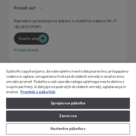
Dolga življenjska doba
Pokaži več
Možnost dodatnega izpiranja
Tehnologija ProActive Wash
Napredno upravljanje na daljavo in dodatne vsebine (Wi-Fi
+BLUETOOTH®)
Wi-Fi povezljivost preko aplikacije hOn
Kupite zdaj
Prikaži izdelek
S piškotki zagotavljamo, da naše spletno mesto deluje pravilno, prilagajamo
vsebino in oglase, omogočamo funkcije družabnih omrežij in analiziramo
Primerjaj
omrežni promet. Podatke o vaši uporabi našega spletnega mesta delimo s
svojimi partnerji, ki delujejo na področjih družabnih omrežij, oglaševanja in
analize.
Pravilnik o piškotkih
Sprejmi vse piškotke
Zavrni vse
Nastavitve piškotkov