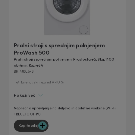
Pralni stroji s sprednjim polnjenjem
ProWash 500
Pralni stroji s sprednjim polnjenjem, Prostostoječi, 8 kg, 1400
obr/min, Razred A
BR 48SL6-S
Energijski razred A-10 %
Dolga življenjska doba
Pokaži več
Možnost dodatnega izpiranja
Tehnologija ProActive Wash
Napredno upravljanje na daljavo in dodatne vsebine (Wi-Fi
+BLUETOOTH®)
Wi-Fi povezljivost preko aplikacije hOn
Kupite zdaj