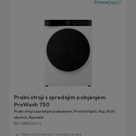
Primerjaj
Pralni stroji s sprednjim polnjenjem
ProWash 750
Pralni stroji s sprednjim polnjenjem, Prostostoječi, 8 kg, 1400
obr/min, Razred A
BQ 48SBL10U-S
Večja učinkovitost, manjša poraba