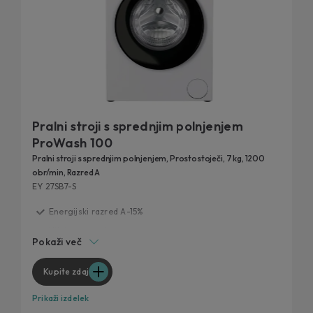
Pralni stroji s sprednjim polnjenjem
ProWash 100
Pralni stroji s sprednjim polnjenjem, Prostostoječi, 7 kg, 1200
obr/min, Razred A
EY 27SB7-S
Energijski razred A-15%
Hitri programi
Pokaži več
Tehnologija ProActive Wash
AI Silent Motion
Kupite zdaj
Soft Drum
Prikaži izdelek