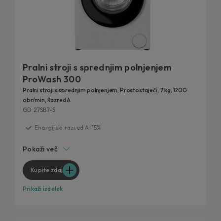
Pralni stroji s sprednjim polnjenjem
ProWash 300
Pralni stroji s sprednjim polnjenjem, Prostostoječi, 7 kg, 1200
obr/min, Razred A
GD 27SB7-S
Energijski razred A-15%
Hitri programi
Pokaži več
Dolga življenjska doba
Tehnologija ProActive Wash
Kupite zdaj
Večja higiena
Prikaži izdelek