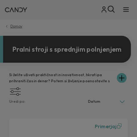
Domov
Pralni stroji s sprednjim polnjenjem
Si želite uživati praktičnost in inovativnost, hkrati pa
prihraniti čas in denar? Potem si življenje poenostavite s
pralnimi stroji Candy, dragocenimi zavezniki vsakega
vašega dne. Vaša oblačila operejo in negujejo, ne da bi po
nepotrebnem porabljali preveč vode in električne
Uredi po:
energije. Preglejte različne modele v ponudbi in se
prepričajte, da Candy pralni stroji s sprednjim polnjenjem
popolnoma ustrezajo prostoru v vašem domu in
odgovarjajo potrebam pranja perila cele družine. Poleg
Primerjaj
tega lahko zahvaljujoč povezljivosti pralnih strojev, pranje
perila upravljate na daljavo preko aplikacij simply-Fi in