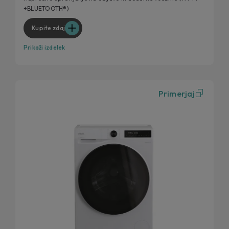
+BLUETOOTH®)
Higienska učinkovitost
Kupite zdaj
Prikaži izdelek
Primerjaj