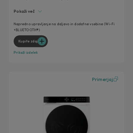
Aplikacija hOn
Pokaži več
Barvni TFT zaslon
Soft Drum
Napredno upravljanje na daljavo in dodatne vsebine (Wi-Fi
+BLUETOOTH®)
Posebni programi
Kupite zdaj
Prikaži izdelek
Primerjaj