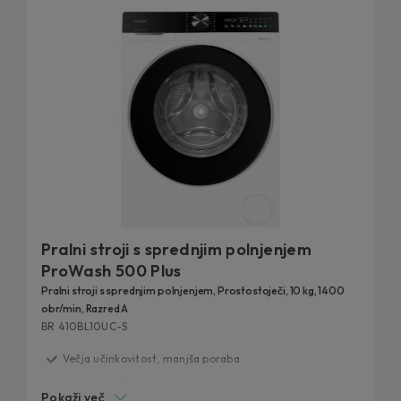
hOn, neposredno s pametnim telefonom ali z glasom.
Nenazadnje so naši pralni stroji s sprednjim polnjenjem
odkrijte
preizkušeni za dolgo življenjsko dobo:
podrobnosti naših 20-letnih testov vzdržljivosti.
Pralni stroji s sprednjim polnjenjem
ProWash 500 Plus
Pralni stroji s sprednjim polnjenjem, Prostostoječi, 10 kg, 1400
obr/min, Razred A
BR 410BL10UC-S
Večja učinkovitost, manjša poraba
Aplikacija hOn
Pokaži več