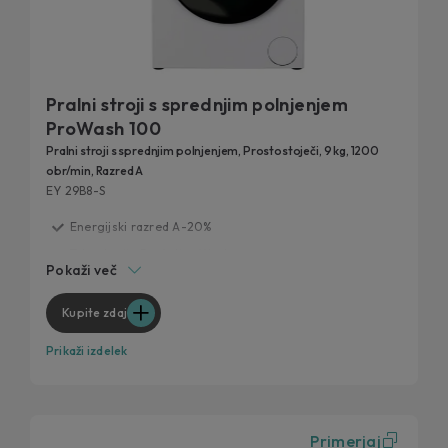
Pralni stroji s sprednjim polnjenjem
ProWash 100
Pralni stroji s sprednjim polnjenjem, Prostostoječi, 9 kg, 1200
obr/min, Razred A
EY 29B8-S
Energijski razred A-20%
Tehnologija ProActive Wash
Pokaži več
Hitri programi
AI Silent Motion
Kupite zdaj
Soft Drum
Prikaži izdelek
Primerjaj