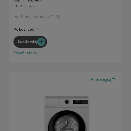
obr/min, Razred A
GD 27SSB7-S
Energijski razred A-15%
Hitri programi
Pokaži več
Dolga življenjska doba
Tehnologija ProActive Wash
Kupite zdaj
Večja higiena
Prikaži izdelek
Primerjaj