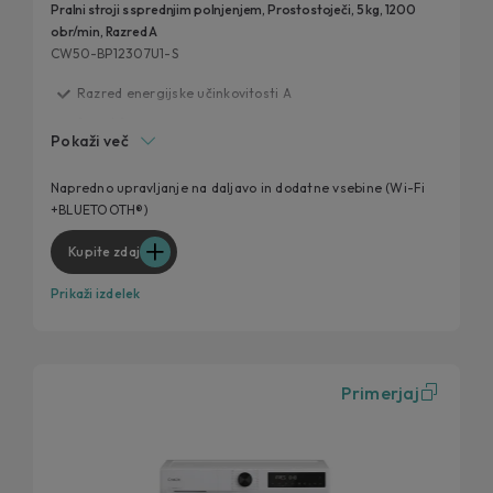
Pralni stroji s sprednjim polnjenjem, Prostostoječi, 5 kg, 1200
obr/min, Razred A
CW50-BP12307U1-S
Razred energijske učinkovitosti A
Smart Spray
Pokaži več
Antibakterijska obdelava
Soft Drum
Napredno upravljanje na daljavo in dodatne vsebine (Wi-Fi
+BLUETOOTH®)
Inverter motor
Kupite zdaj
Prikaži izdelek
Primerjaj