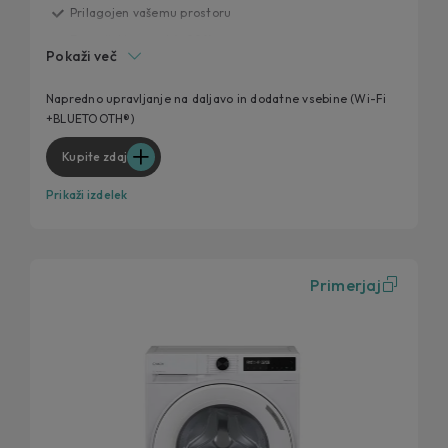
Prilagojen vašemu prostoru
Energijski razred A-20%
Pokaži več
Nadzor pranja kjerkoli in kadarkoli
AI Weight Sense tehnologija
Napredno upravljanje na daljavo in dodatne vsebine (Wi-Fi
+BLUETOOTH®)
Sistem ProMix
Kupite zdaj
Prikaži izdelek
Primerjaj