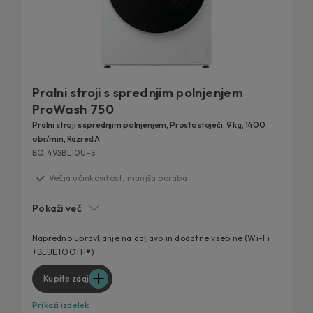
Pralni stroji s sprednjim polnjenjem
ProWash 750
Pralni stroji s sprednjim polnjenjem, Prostostoječi, 9 kg, 1400
obr/min, Razred A
BQ 49SBL10U-S
Večja učinkovitost, manjša poraba
Aplikacija hOn
Pokaži več
Barvni TFT zaslon
Soft Drum
Napredno upravljanje na daljavo in dodatne vsebine (Wi-Fi
+BLUETOOTH®)
Posebni programi
Kupite zdaj
Prikaži izdelek