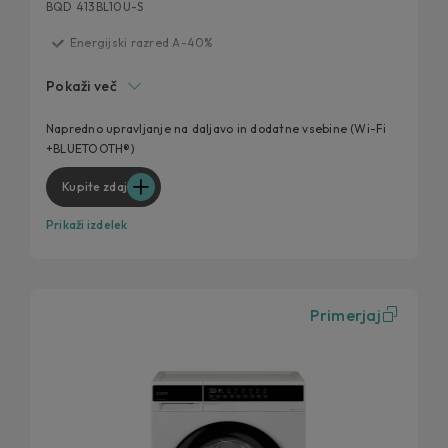
BQD 413BL10U-S
Energijski razred A-40%
Tehnologija AirPro Wash
Pokaži več
Aplikacija hOn
Samodejno doziranje
Napredno upravljanje na daljavo in dodatne vsebine (Wi-Fi
+BLUETOOTH®)
Barvni TFT zaslon
Kupite zdaj
Prikaži izdelek
Primerjaj