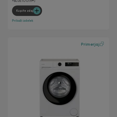
+BLUETOOTH®)
Higienska učinkovitost
Kupite zdaj
Prikaži izdelek
Primerjaj