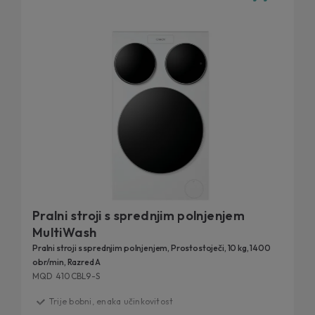
Pralni stroji s sprednjim polnjenjem
MultiWash
Pralni stroji s sprednjim polnjenjem, Prostostoječi, 10 kg, 1400
obr/min, Razred A
MQD 410CBL9-S
Trije bobni, enaka učinkovitost