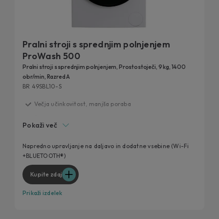
Pralni stroji s sprednjim polnjenjem
ProWash 500
Pralni stroji s sprednjim polnjenjem, Prostostoječi, 9 kg, 1400
obr/min, Razred A
BR 49SBL10-S
Večja učinkovitost, manjša poraba
Dolga življenjska doba
Pokaži več
Možnost dodatnega izpiranja
Tehnologija ProActive Wash
Napredno upravljanje na daljavo in dodatne vsebine (Wi-Fi
+BLUETOOTH®)
Wi-Fi povezljivost preko aplikacije hOn
Kupite zdaj
Prikaži izdelek