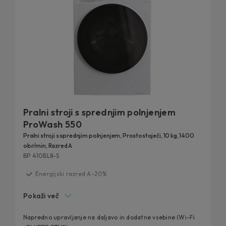
Pralni stroji s sprednjim polnjenjem
ProWash 550
Pralni stroji s sprednjim polnjenjem, Prostostoječi, 10 kg, 1400
obr/min, Razred A
BP 410BL8-S
Energijski razred A-20%
Dolga življenjska doba
Pokaži več
Tehnologija ProActive Wash
Wi-Fi povezljivost preko aplikacije hOn
Napredno upravljanje na daljavo in dodatne vsebine (Wi-Fi