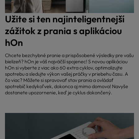
Užite si ten najinteligentnejší
zážitok z prania s aplikáciou
hOn
Chcete bezchybné pranie a prispôsobené výsledky pre vašu
bielizeň? hOn je váš najväčší spojenec! S novou aplikáciou
hOn si vyberte z viac ako 60 extra cyklov, optimalizujte
spotrebu a sledujte výkon vašej práčky v priebehu času. A
čo viac? Môžete si spravovať stav prania a ovládať
spotrebič kedykoľvek, dokonca aj mimo domova! Navyše
dostanete upozornenie, keď je cyklus dokončený.