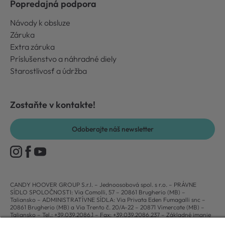
Popredajná podpora
Návody k obsluze
Záruka
Extra záruka
Príslušenstvo a náhradné diely
Starostlivosť a údržba
Zostaňte v kontakte!
Odoberajte náš newsletter
CANDY HOOVER GROUP S.r.I. – Jednoosobová spol. s r.o. – PRÁVNE
SÍDLO SPOLOČNOSTI: Via Comolli, 57 – 20861 Brugherio (MB) –
Taliansko – ADMINISTRATÍVNE SÍDLA: Via Privata Eden Fumagalli snc –
20861 Brugherio (MB) a Via Trento č. 20/A-22 – 20871 Vimercate (MB) –
Taliansko – Tel.: +39.039.2086.1 – Fax: +39.039.2086.237 – Základné imanie
35 000 000,00 € plne splatené – Daňové identifikačné číslo a číslo zápisu v