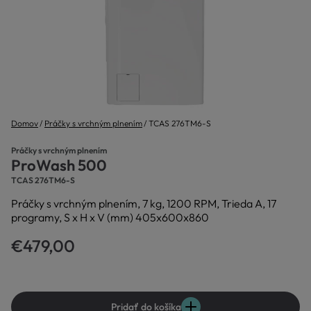
Domov
Práčky s vrchným plnením
TCAS 276TM6-S
Práčky s vrchným plnením
ProWash 500
TCAS 276TM6-S
Práčky s vrchným plnením, 7 kg, 1200 RPM, Trieda A, 17
programy, S x H x V (mm) 405x600x860
€479,00
Pridať do košíka