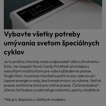
Vybavte všetky potreby
umývania svetom špeciálnych
cyklov
Je to práčka, ktorá by mala zodpovedať vášmu životnému
štýlu, nie naopak! Nová Candy ProWash prichádza s
niekoľkými možnosťami pre vaše každodenné pranie.
Single Item: na pranie menšieho počtu kusov odevov pri
úspore energie a vody, bez kompromisov vo výkone. Nočné
pranie: extrémne tiché pre nočné pranie. Čistenie bubna* :
účinne čistí bubon a odstraňuje nečistoty, pachy a baktérie.
*Nie je k dispozícii u všetkých modelov.