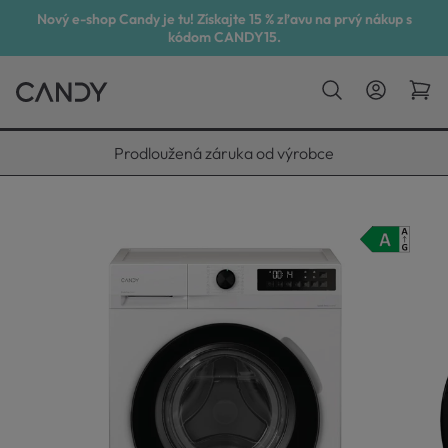
Nový e-shop Candy je tu! Získajte 15 % zľavu na prvý nákup s
kódom CANDY15.
Vyneseme, zapojíme, odvezeme