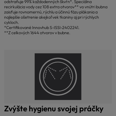
odstraňuje 99% každodenných škvŕn*. Špeciálna
recirkulácia vody cez 108 extra otvorov** vo vnútri bubna
zaisťuje rovnomernú, rýchlu a účinnú fázu plákania a
najlepšie ošetrenie akejkoľvek tkaniny aj pri rýchlych
cykloch.
*Certifikované Innovhub S-ISSI-2402241.
**Z celkových 1644 otvorov v bubne.
Zvýšte hygienu svojej práčky