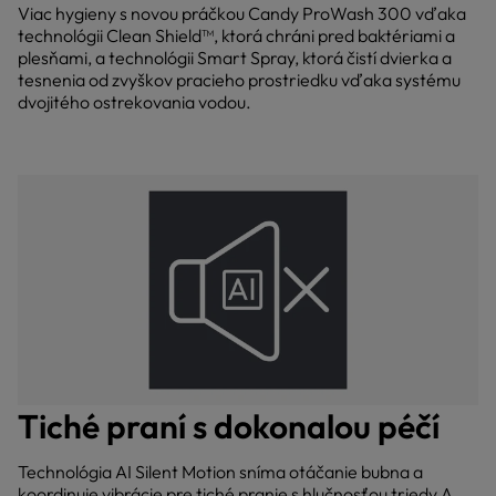
Viac hygieny s novou práčkou Candy ProWash 300 vďaka
technológii Clean Shield™, ktorá chráni pred baktériami a
plesňami, a technológii Smart Spray, ktorá čistí dvierka a
tesnenia od zvyškov pracieho prostriedku vďaka systému
dvojitého ostrekovania vodou.
Tiché praní s dokonalou péčí
Technológia AI Silent Motion sníma otáčanie bubna a
koordinuje vibrácie pre tiché pranie s hlučnosťou triedy A,