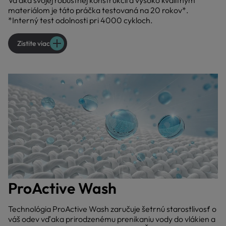
Vďaka svojej robustnej konštrukcii a vysoko kvalitným
materiálom je táto práčka testovaná na 20 rokov*.
*Interný test odolnosti pri 4000 cykloch.
Zistite viac
ProActive Wash
Technológia ProActive Wash zaručuje šetrnú starostlivosť o
váš odev vďaka prirodzenému prenikaniu vody do vlákien a