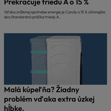
Prekračuje triedu A o 15 %
Vďaka zníženej spotrebe energie je Candy o 15 % účinnejšia
ako štandardná práčka triedy A.
Malá kúpeľňa? Žiadny
problém vďaka extra úzkej
hĺbke.