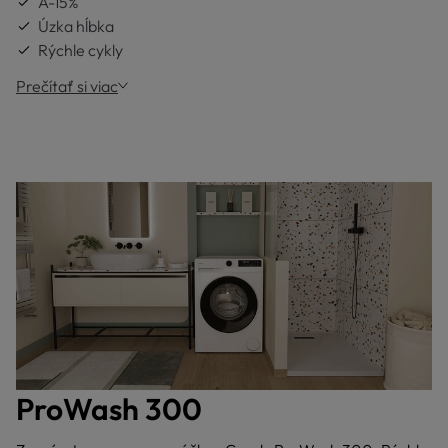
A-15%
Úzka hĺbka
Rýchle cykly
Prečítať si viac
ProWash 300