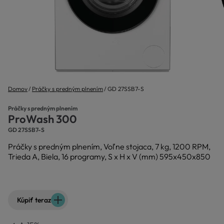
Domov
Práčky s predným plnením
GD 27SSB7-S
Práčky s predným plnením
ProWash 300
GD 27SSB7-S
Práčky s predným plnením, Voľne stojaca, 7 kg, 1200 RPM,
Trieda A, Biela, 16 programy, S x H x V (mm) 595x450x850
Kúpiť teraz