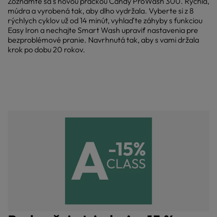
Zoznámte sa s novou práčkou Candy ProWash 300. Rýchla,
múdra a vyrobená tak, aby dlho vydržala. Vyberte si z 8
rýchlych cyklov už od 14 minút, vyhlaďte záhyby s funkciou
Easy Iron a nechajte Smart Wash upraviť nastavenia pre
bezproblémové pranie. Navrhnutá tak, aby s vami držala
krok po dobu 20 rokov.