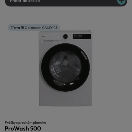
Pridať do košíka
Zľava 15 % s kódom CANDY15
Práčky s predným plnením
ProWash 500