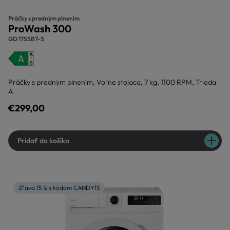
Práčky s predným plnením
ProWash 300
GD 17SSB7-S
Práčky s predným plnením, Voľne stojaca, 7 kg, 1100 RPM, Trieda
A
€299,00
Pridať do košíka
Zľava 15 % s kódom CANDY15