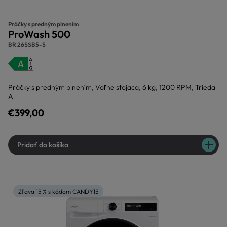
Práčky s predným plnením
ProWash 500
BR 26SSB5-S
Práčky s predným plnením, Voľne stojaca, 6 kg, 1200 RPM, Trieda
A
€399,00
Pridať do košíka
Zľava 15 % s kódom CANDY15