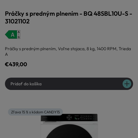
Práčky s predným plnením - BQ 48SBL10U-S -
31021102
Práčky s predným plnením, Voľne stojaca, 8 kg, 1400 RPM, Trieda
A
€439,00
Pridať do košíka
Zľava 15 % s kódom CANDY15