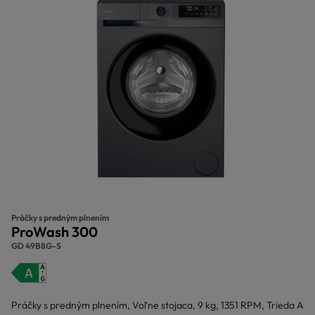
Práčky s predným plnením
ProWash 300
GD 49B8G-S
Práčky s predným plnením, Voľne stojaca, 9 kg, 1351 RPM, Trieda A