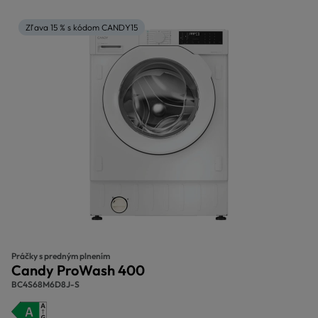
Zľava 15 % s kódom CANDY15
Práčky s predným plnením
Candy ProWash 400
BC4S68M6D8J-S