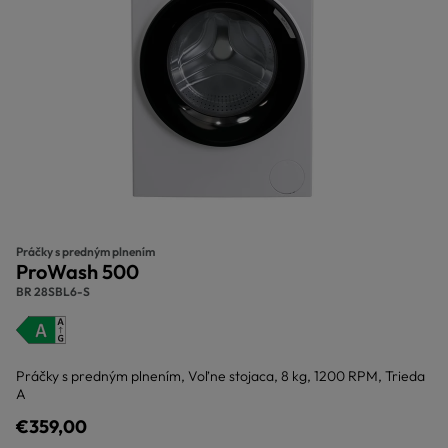
Práčky s predným plnením
ProWash 500
BR 28SBL6-S
Práčky s predným plnením, Voľne stojaca, 8 kg, 1200 RPM, Trieda
A
€359,00