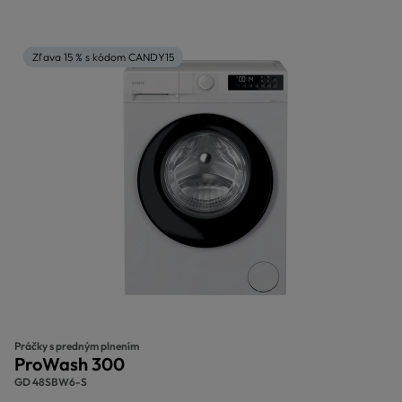
Zľava 15 % s kódom CANDY15
Práčky s predným plnením
ProWash 300
GD 48SBW6-S