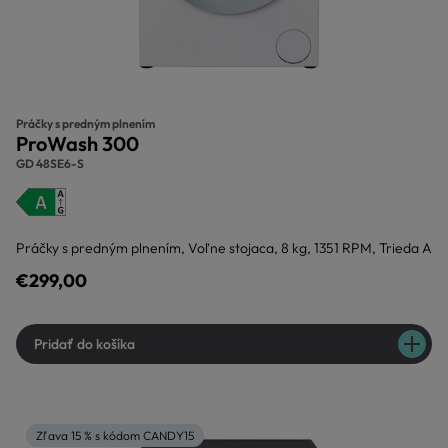
Práčky s predným plnením
ProWash 300
GD 48SE6-S
Práčky s predným plnením, Voľne stojaca, 8 kg, 1351 RPM, Trieda A
€299,00
Pridať do košíka
Zľava 15 % s kódom CANDY15