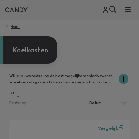
Home
Koelkasten
Wil je jouw voedsel op de best mogelijke manier bewaren,
zowel vers als gekookt? Een slimme koelkast zoals die in
de Candy catalogus kan ideaal zijn voor jou. Van het
automatische ontdooi- en ijsbewakingssysteem tot de
mogelijkheid om legplateaus en interne balkons naar wens
Bestel op:
te combineren: een Candy koelkast kan jouw leven
gemakkelijker maken. Het variabele ventilatiesysteem van
de combi-koelkasten van Candy garandeert een
gelijkmatige temperatuurverdeling, zodat voedsel altijd
Vergelijk
vers is. Van inbouw koelkasten tot vrijstaande koelkasten:
Candy biedt verschillende modellen op het gebied van