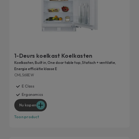
1-Deurs koelkast Koelkasten
Koelkasten, Built in, One door table top, Statisch + ventilatie,
Energie efficiëtie klasse E
CMLS68EW
E Class
Ergonomics
Nu kopen
Toon product