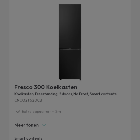
grootte, kleur, display en connectiviteit.
Fresco 300 Koelkasten
Koelkasten, Freestanding, 2 doors, No Frost, Smart contents
CNCQ2T620CB
Extra capaciteit – 2m
C Class
Meer tonen
Fresh 0°C Zone
Kitchen Design Fit
Smart contents