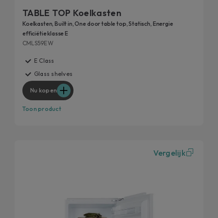
TABLE TOP Koelkasten
Koelkasten, Built in, One door table top, Statisch, Energie
efficiëtie klasse E
CMLS59EW
E Class
Glass shelves
Nu kopen
Toon product
Vergelijk