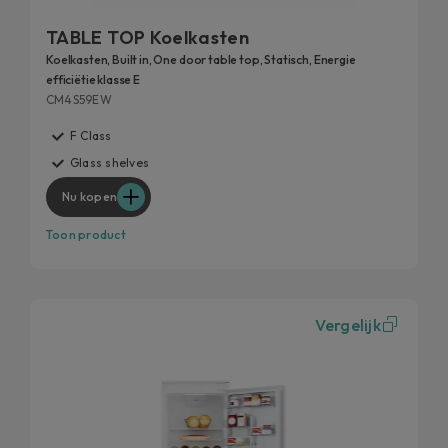
TABLE TOP Koelkasten
Koelkasten, Built in, One door table top, Statisch, Energie
efficiëtie klasse E
CM4S59EW
F Class
Glass shelves
Nu kopen
Toon product
Vergelijk