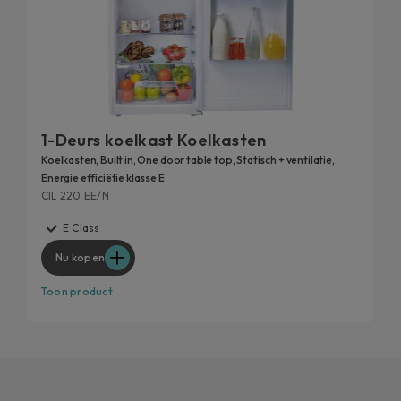
1-Deurs koelkast Koelkasten
Koelkasten, Built in, One door table top, Statisch + ventilatie,
Energie efficiëtie klasse E
CIL 220 EE/N
E Class
Nu kopen
Toon product