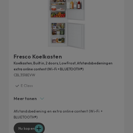
Fresco Koelkasten
Koelkasten, Built in, 2 doors, Low Frost, Afstandsbediening en
extra online content (Wi-Fi + BLUETOOTH®)
CBL3518EVW
E Class
Air Plus +
Meer tonen
Extra contents via App
Antimould treatment
Afstandsbediening en extra online content (Wi-Fi +
BLUETOOTH®)
Smart Cool Sensors
Nu kopen