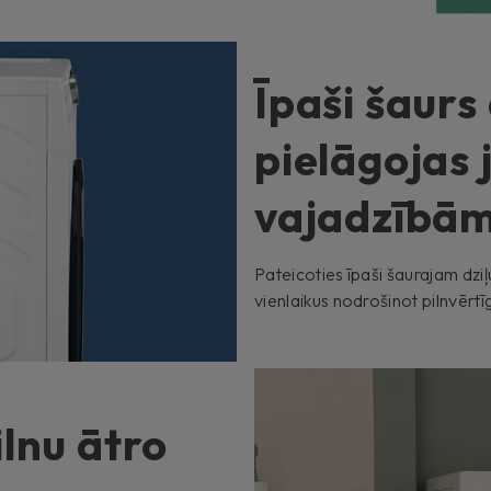
Īpaši šaurs
pielāgojas 
vajadzībā
Pateicoties īpaši šaurajam dziļ
vienlaikus nodrošinot pilnvērt
ilnu ātro