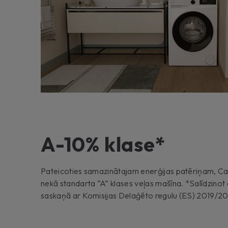
A-10% klase*
Pateicoties samazinātajam enerģijas patēriņam, Can
nekā standarta “A” klases veļas mašīna. *Salīdzinot
saskaņā ar Komisijas Delaģēto regulu (ES) 2019/20