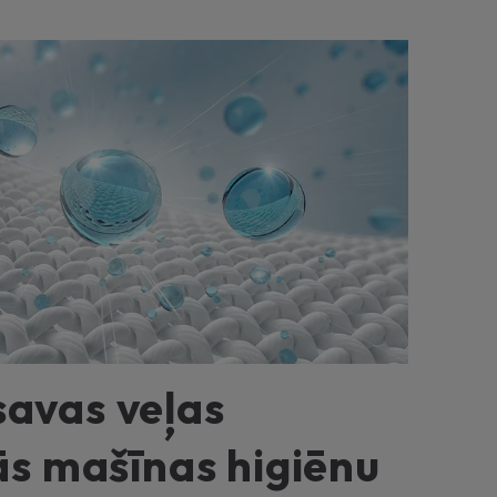
savas veļas
 mašīnas higiēnu