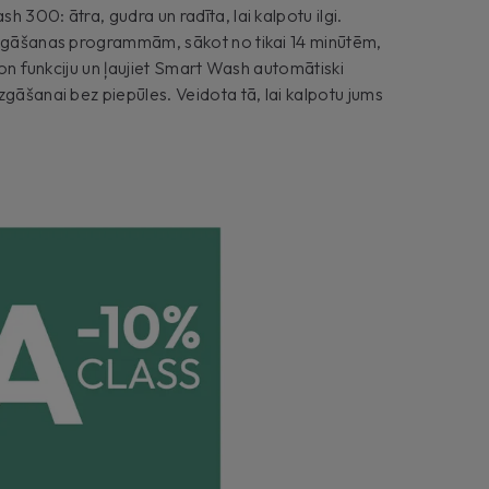
 300: ātra, gudra un radīta, lai kalpotu ilgi.
azgāšanas programmām, sākot no tikai 14 minūtēm,
Iron funkciju un ļaujiet Smart Wash automātiski
zgāšanai bez piepūles. Veidota tā, lai kalpotu jums