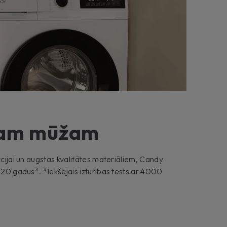
lgam mūžam
kcijai un augstas kvalitātes materiāliem, Candy
u 20 gadus*. *Iekšējais izturības tests ar 4000