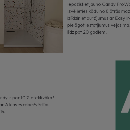
Iepazīstiet jauno Candy ProWash
Izvēlieties kādu no 8 ātrās m
izlīdziniet burzījumus ar Easy 
pielāgot iestatījumus veļas ma
līdz pat 20 gadiem.
dy ir par 10 % efektīvāka*
 ar A klases robežvērtību
14.