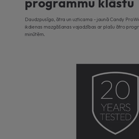
programmu klāstu
Daudzpusīga, ātra un uzticama - jaunā Candy ProW
ikdienas mazgāšanas vajadzības ar plašu ātro progra
minūtēm.