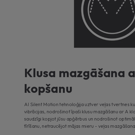
Klusa mazgāšana a
kopšanu
AI Silent Motion tehnoloģija uztver veļas tvertnes ku
vibrācijas, nodrošinot īpaši klusu mazgāšanu ar A kla
saudzīgi kopjot jūsu apģērbus un nodrošinot optimālu 
tīrīšanu, netraucējot mājas mieru - veļas mazgāšana 