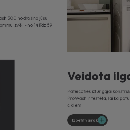
ash 300 nodrošina jūsu
mmu izvēli - no 14 līdz 59
Veidota i
Pateicoties izturīgajai konstru
ProWash ir testēta, lai kalpot
cikliem
Izpētīt vairāk