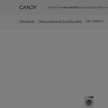
Smart Home
Produkti
Servisa atbalsts
Par m
Sākumlapa
Veļas mašīnas ar frontālo ielādi
GD 06SS6-S