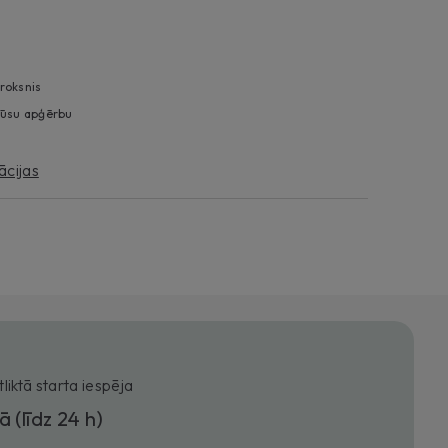
roksnis
 jūsu apģērbu
ācijas
tliktā starta iespēja
ā (līdz 24 h)