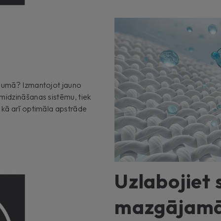
ājumā? Izmantojot jauno
midzināšanas sistēmu, tiek
 kā arī optimāla apstrāde
Uzlabojiet 
mazgājamās