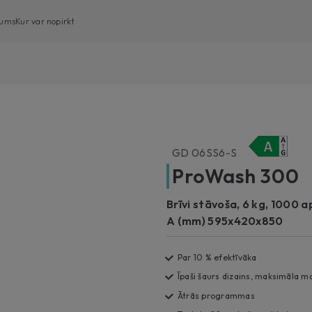
ums
Kur var nopirkt
Veļas mašīnas ar frontālo ielādi
Veļas mašīnas ar augšējo ielādi
Veļas mašīnas ar žāvētāju
GD 06SS6-S
Veļas žāvētāji
ProWash 300
Trauku mazgājamās mašīnas
Brīvi stāvoša, 6 kg, 1000 a
A (mm) 595x420x850
Par 10 % efektīvāka
Īpaši šaurs dizains, maksimāla 
Ātrās programmas