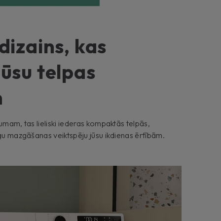
 dizains, kas
jūsu telpas
m
umam, tas lieliski iederas kompaktās telpās,
īgu mazgāšanas veiktspēju jūsu ikdienas ērtībām.