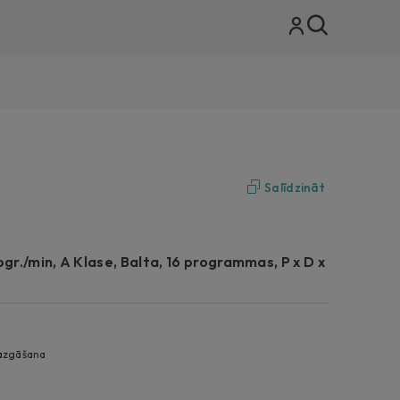
Salīdzināt
pgr./min, A Klase, Balta, 16 programmas, P x D x
mazgāšana