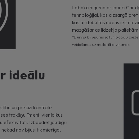
Labāka higiēna ar jauno Cand
tehnoloģijai, kas aizsargā pre
kas ar dubultās ūdens iesmidzi
mazgāšanas līdzekļa paliekām
*Durvju blīvējums satur biocīdu piede
veidošanos uz materiāla virsmas.
r ideālu
stību un precīzi kontrolē
ses trokšņu līmeni, vienlaikus
efektivitāti. Izbaudiet jaudīgu
nekad nav bijusi tik mierīga.