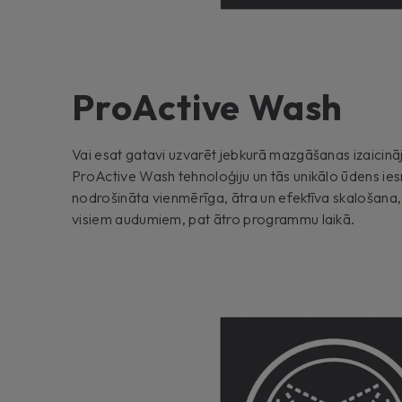
ProActive Wash
Vai esat gatavi uzvarēt jebkurā mazgāšanas izaicin
ProActive Wash tehnoloģiju un tās unikālo ūdens ies
nodrošināta vienmērīga, ātra un efektīva skalošana,
visiem audumiem, pat ātro programmu laikā.