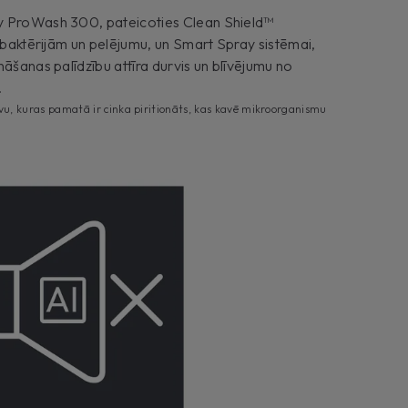
y ProWash 300, pateicoties Clean Shield™
t baktērijām un pelējumu, un Smart Spray sistēmai,
nāšanas palīdzību attīra durvis un blīvējumu no
.
vu, kuras pamatā ir cinka piritionāts, kas kavē mikroorganismu