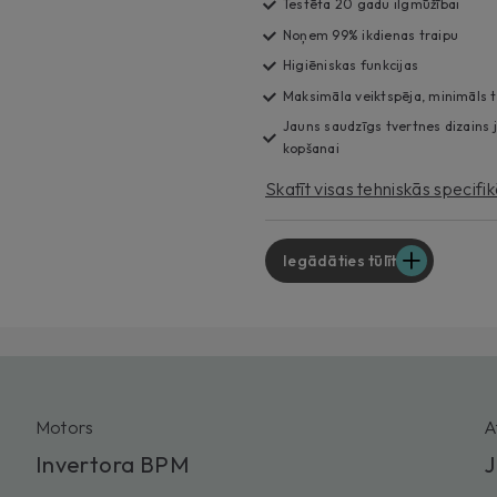
Testēta 20 gadu ilgmūžībai
Noņem 99% ikdienas traipu
Higiēniskas funkcijas
Maksimāla veiktspēja, minimāls t
Jauns saudzīgs tvertnes dizains
kopšanai
Skatīt visas tehniskās specifik
Iegādāties tūlīt
Motors
A
Invertora BPM
J