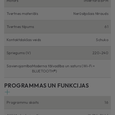
Motors
Invertora BPM
Tvertnes materiāls
Nerūsējošais tērauds
Tvertnes tilpums
61
Kontaktdakšas veids
Schuko
Spriegums (V)
220–240
Savienojamība
Moderna tālvadība un saturs (Wi-Fi +
BLUETOOTH®)
PROGRAMMAS UN FUNKCIJAS
Programmu skaits
16