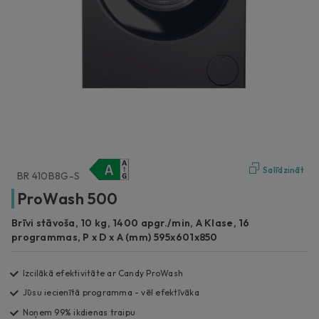
Salīdzināt
BR 410B8G-S
ProWash 500
Brīvi stāvoša, 10 kg, 1400 apgr./min, A Klase, 16
programmas, P x D x A (mm) 595x601x850
Izcilākā efektivitāte ar Candy ProWash
Jūsu iecienītā programma - vēl efektīvāka
Noņem 99% ikdienas traipu