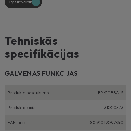
Izpētīt vairāk
Tehniskās
specifikācijas
GALVENĀS FUNKCIJAS
Produkta nosaukums
BR 410B8G-S
Produkta kods
31020373
EAN kods
8059019097350