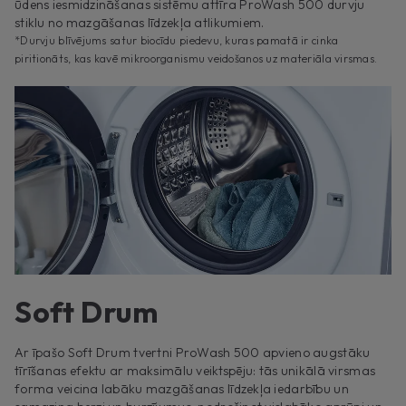
ūdens iesmidzināšanas sistēmu attīra ProWash 500 durvju
stiklu no mazgāšanas līdzekļa atlikumiem.
*Durvju blīvējums satur biocīdu piedevu, kuras pamatā ir cinka
piritionāts, kas kavē mikroorganismu veidošanos uz materiāla virsmas.
Soft Drum
Ar īpašo Soft Drum tvertni ProWash 500 apvieno augstāku
tīrīšanas efektu ar maksimālu veiktspēju: tās unikālā virsmas
forma veicina labāku mazgāšanas līdzekļa iedarbību un