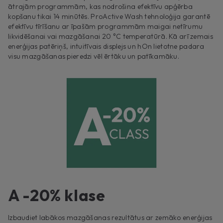
ātrajām programmām, kas nodrošina efektīvu apģērba
kopšanu tikai 14 minūtēs. ProActive Wash tehnoloģija garantē
efektīvu tīrīšanu ar īpašām programmām maigai netīrumu
likvidēšanai vai mazgāšanai 20 °C temperatūrā. Kā arī zemais
enerģijas patēriņš, intuitīvais displejs un hOn lietotne padara
visu mazgāšanas pieredzi vēl ērtāku un patīkamāku.
A -20% klase
Izbaudiet labākos mazgāšanas rezultātus ar zemāko enerģijas