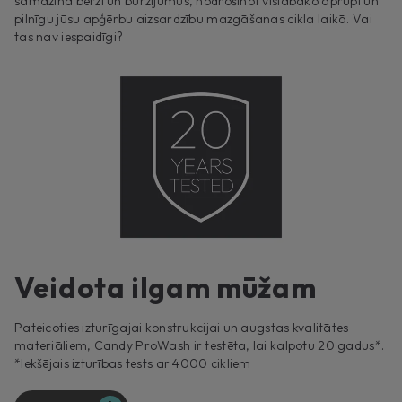
samazina berzi un burzījumus, nodrošinot vislabāko aprūpi un
pilnīgu jūsu apģērbu aizsardzību mazgāšanas cikla laikā. Vai
tas nav iespaidīgi?
Veidota ilgam mūžam
Pateicoties izturīgajai konstrukcijai un augstas kvalitātes
materiāliem, Candy ProWash ir testēta, lai kalpotu 20 gadus*.
*Iekšējais izturības tests ar 4000 cikliem