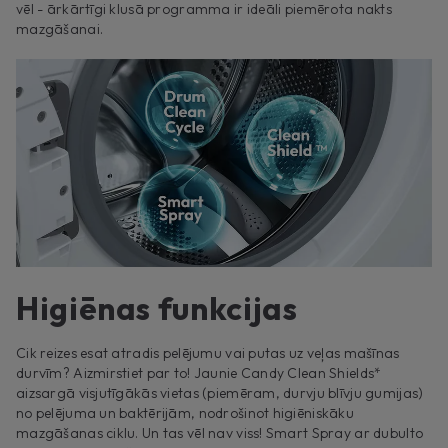
vēl - ārkārtīgi klusā programma ir ideāli piemērota nakts
mazgāšanai.
Higiēnas funkcijas
Cik reizes esat atradis pelējumu vai putas uz veļas mašīnas
durvīm? Aizmirstiet par to! Jaunie Candy Clean Shields*
aizsargā visjutīgākās vietas (piemēram, durvju blīvju gumijas)
no pelējuma un baktērijām, nodrošinot higiēniskāku
mazgāšanas ciklu. Un tas vēl nav viss! Smart Spray ar dubulto