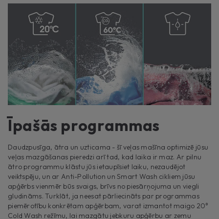
Īpašās programmas
Daudzpusīga, ātra un uzticama - šī veļas mašīna optimizē jūsu
veļas mazgāšanas pieredzi arī tad, kad laika ir maz. Ar pilnu
ātro programmu klāstu jūs ietaupīsiet laiku, nezaudējot
veiktspēju, un ar Anti-Pollution un Smart Wash cikliem jūsu
apģērbs vienmēr būs svaigs, brīvs no piesārņojuma un viegli
gludināms. Turklāt, ja neesat pārliecināts par programmas
piemērotību konkrētam apģērbam, varat izmantot maigo 20°
Cold Wash režīmu, lai mazgātu jebkuru apģērbu ar zemu