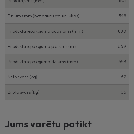
Pilns dziļums (mm)
601
Dziļums mm (bez caurulēm un lūkas)
548
Produkta iepakojuma augstums (mm)
880
Produkta iepakojuma platums (mm)
669
Produkta iepakojuma dziļums (mm)
653
Neto svars (kg)
62
Bruto svars (kg)
65
Jums varētu patikt