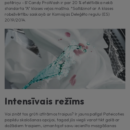
patēriņu - šī Candy ProWash ir par 20 % efektīvāka nekā
standarta “A” klases veļas mašīna. *Salīdzinot ar A klases
robežvērtību saskaņā ar Komisijas Deleģēto regulu (ES)
2019/2014.
Intensīvais režīms
Vai zināt tos grūti iztīrāmos traipus? Ir jauns palīgs! Pateicoties
papildu skalošanas opcijai, tagad jūs viegli varat tikt galā ar
dažādiem traipiem, izmantojot savu iecienīto mazgāšanas