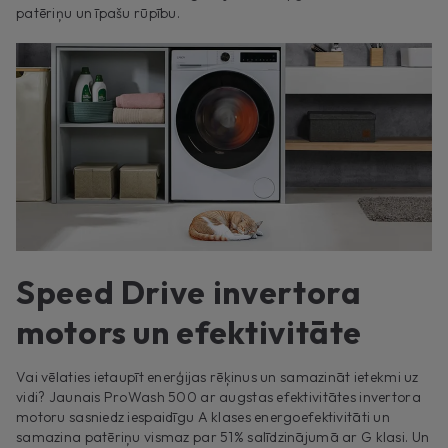
patēriņu un īpašu rūpību.
Speed Drive invertora
motors un efektivitāte
Vai vēlaties ietaupīt enerģijas rēķinus un samazināt ietekmi uz
vidi? Jaunais ProWash 500 ar augstas efektivitātes invertora
motoru sasniedz iespaidīgu A klases energoefektivitāti un
samazina patēriņu vismaz par 51% salīdzinājumā ar G klasi. Un