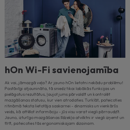
hOn Wi-Fi savienojamība
Ak vai, jāmazgā veļa? Ar jauno hOn lietotni nekādu problēmu!
Pastāvīgi atjaunināta, tā sniedz tikai labākās funkcijas un
pielāgotus rezultātus, ļaujot jums pārvaldīt un kontrolēt
mazgāšanas statusu, kur vien atrodaties. Turklāt, pateicoties
ritināmā teksta lietotāja saskarnei - dinamisks un vienkāršs
veids, kā attēlot informāciju - jūs visu varat viegli pārraudzīt.
Jauno, izturīgo mazgāšanas līdzekļa atvilktni ir viegli izņemt un
tīrīt, pateicoties tās ergonomiskajam dizainam.