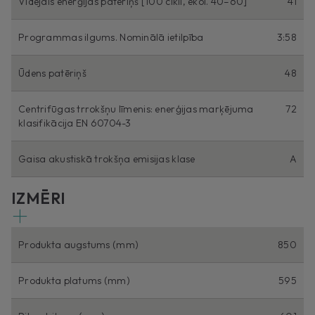
Vidējais enerģijas patēriņš [100 cikli, ekol. 40–60]
41
Programmas ilgums. Nominālā ietilpība
3:58
Ūdens patēriņš
48
Centrifūgas trrokšņu līmenis: enerģijas marķējuma
72
klasifikācija EN 60704-3
Gaisa akustiskā trokšņa emisijas klase
A
IZMĒRI
Produkta augstums (mm)
850
Produkta platums (mm)
595