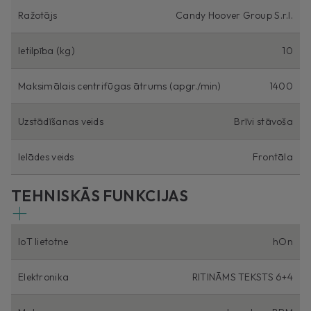
Ražotājs
Candy Hoover Group S.r.l.
Ietilpība (kg)
10
Maksimālais centrifūgas ātrums (apgr./min)
1400
Uzstādīšanas veids
Brīvi stāvoša
Ielādes veids
Frontāla
TEHNISKĀS FUNKCIJAS
IoT lietotne
hOn
Elektronika
RITINĀMS TEKSTS 6+4