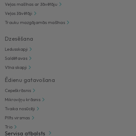
Veļas mašīnas ar žāvētāju
Veļas žāvētāji
Trauku mazgājamās mašīnas
Dzesēšana
Ledusskapji
Saldētavas
Vīna skapji
Ēdienu gatavošana
Cepeškrāsnis
Mikroviļņu krāsnis
Tvaika nosūcēji
Plīts virsmas
Trio
Servisa atbalsts