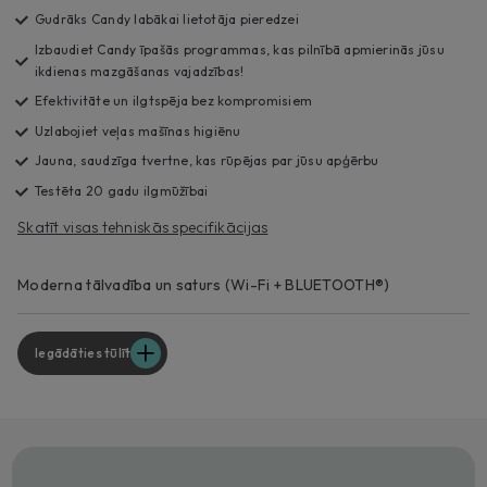
Gudrāks Candy labākai lietotāja pieredzei
Izbaudiet Candy īpašās programmas, kas pilnībā apmierinās jūsu
ikdienas mazgāšanas vajadzības!
Efektivitāte un ilgtspēja bez kompromisiem
Uzlabojiet veļas mašīnas higiēnu
Jauna, saudzīga tvertne, kas rūpējas par jūsu apģērbu
Testēta 20 gadu ilgmūžībai
Skatīt visas tehniskās specifikācijas
Moderna tālvadība un saturs (Wi-Fi + BLUETOOTH®)
Iegādāties tūlīt