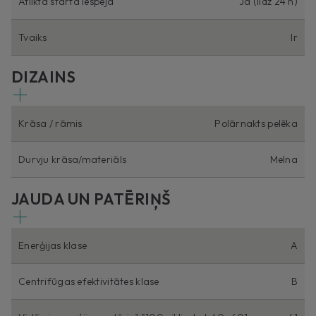
Atliktā starta iespēja
Jā (līdz 24 h)
Tvaiks
Ir
DIZAINS
Krāsa / rāmis
Polārnakts pelēka
Durvju krāsa/materiāls
Melna
JAUDA UN PATĒRIŅŠ
Enerģijas klase
A
Centrifūgas efektivitātes klase
B