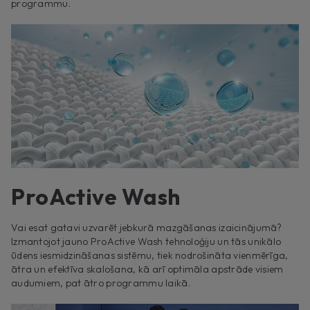
programmu.
ProActive Wash
Vai esat gatavi uzvarēt jebkurā mazgāšanas izaicinājumā?
Izmantojot jauno ProActive Wash tehnoloģiju un tās unikālo
ūdens iesmidzināšanas sistēmu, tiek nodrošināta vienmērīga,
ātra un efektīva skalošana, kā arī optimāla apstrāde visiem
audumiem, pat ātro programmu laikā.