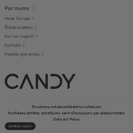
Par mums
Haier Europe
Ētikas kodekss
Kur var nopirkt
Kontakti
Papildu garantija
Privatuma noteikumi
Sikdatnu noteikumi
Konfidencialitātes iestatījumu centrs
Paziņojums par piekļūstamību
Data Act Policy
Izvēlies valsti