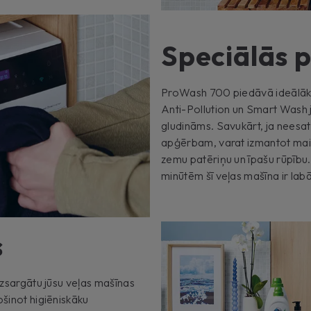
Speciālās
ProWash 700 piedāvā ideālāk
Anti-Pollution un Smart Wash j
gludināms. Savukārt, ja neesa
apģērbam, varat izmantot mai
zemu patēriņu un īpašu rūpību. 
minūtēm šī veļas mašīna ir labāk
s
izsargātu jūsu veļas mašīnas
ošinot higiēniskāku