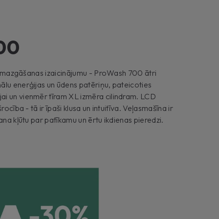
00
uru mazgāšanas izaicinājumu - ProWash 700 ātri
ālu enerģijas un ūdens patēriņu, pateicoties
i un vienmēr tīram XL izmēra cilindram. LCD
rocība - tā ir īpaši klusa un intuitīva. Veļasmašīna ir
ana kļūtu par patīkamu un ērtu ikdienas pieredzi.