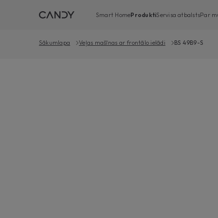
Smart Home
Produkti
Servisa atbalsts
Par m
Sākumlapa
Veļas mašīnas ar frontālo ielādi
BS 49B9-S