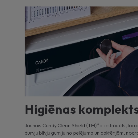
Higiēnas komplekt
Jaunais Candy Clean Shield (TM)* ir izstrādāts, lai a
durvju blīvju gumiju no pelējuma un baktērijām, nodr