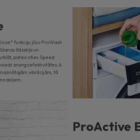
e
Dose* funkciju jūsu ProWash
šanas līdzekļa un
Turklāt, pateicoties Speed
niedz energoefektivitātes A
amazinātajām vibrācijām, tā
m modeļiem.
ProActive