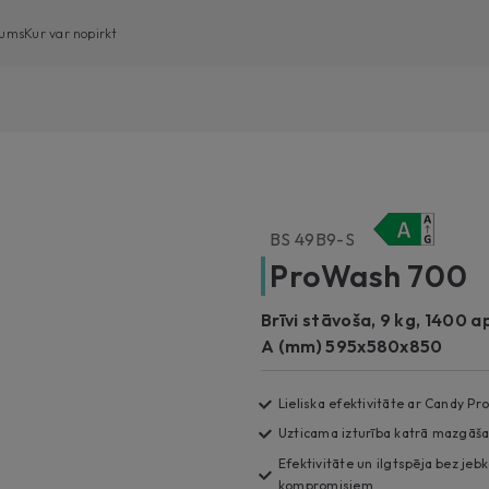
ums
Kur var nopirkt
Veļas mašīnas ar frontālo ielādi
Veļas mašīnas ar augšējo ielādi
Veļas mašīnas ar žāvētāju
BS 49B9-S
Veļas žāvētāji
ProWash 700
Trauku mazgājamās mašīnas
Brīvi stāvoša, 9 kg, 1400 a
A (mm) 595x580x850
Lieliska efektivitāte ar Candy P
Uzticama izturība katrā mazgāša
Efektivitāte un ilgtspēja bez je
kompromisiem