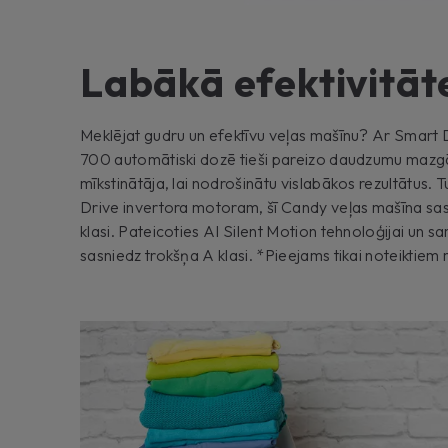
Labākā efektivitāt
Meklējat gudru un efektīvu veļas mašīnu? Ar Smart 
700 automātiski dozē tieši pareizo daudzumu mazgā
mīkstinātāja, lai nodrošinātu vislabākos rezultātus. 
Drive invertora motoram, šī Candy veļas mašīna sas
klasi. Pateicoties AI Silent Motion tehnoloģijai un s
sasniedz trokšņa A klasi. *Pieejams tikai noteiktie