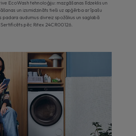
tive EcoWash tehnoloģiju: mazgāšanas līdzeklis un
āšanas un izsmidzināts tieši uz apģērba ar īpašu
kas padara audumus divreiz spožākus un saglabā
** Sertificēts pēc Ritex 24CR00126.