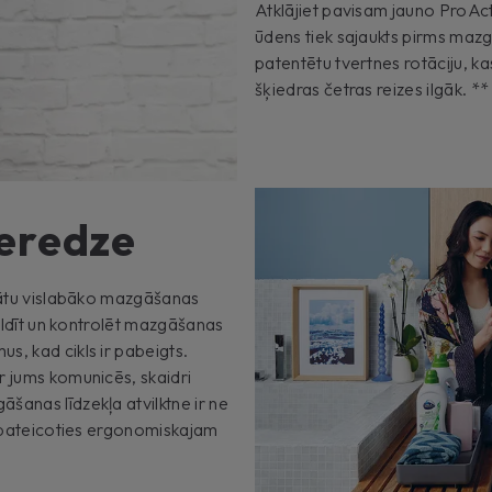
Atklājiet pavisam jauno ProAc
ūdens tiek sajaukts pirms mazg
patentētu tvertnes rotāciju, 
šķiedras četras reizes ilgāk. 
ieredze
inātu vislabāko mazgāšanas
valdīt un kontrolēt mazgāšanas
s, kad cikls ir pabeigts.
r jums komunicēs, skaidri
šanas līdzekļa atvilktne ir ne
a, pateicoties ergonomiskajam