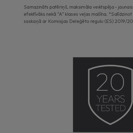
Samazināts patēriņš, maksimāla veiktspēja - jaunai
efektīvāks nekā “A” klases veļas mašīna. *Salīdzinot
saskaņā ar Komisijas Deleģēto regulu (ES) 2019/20