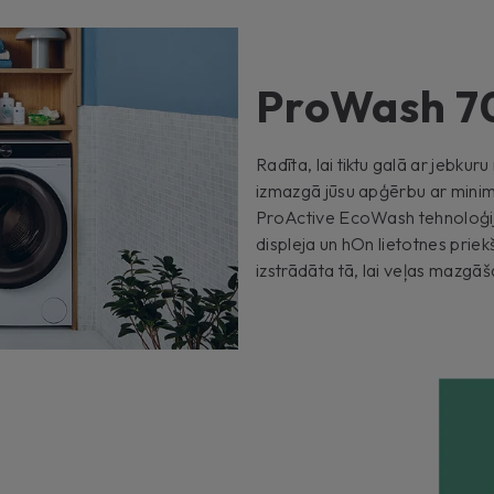
ProWash 7
Radīta, lai tiktu galā ar jebk
izmazgā jūsu apģērbu ar minim
ProActive EcoWash tehnoloģija
displeja un hOn lietotnes priekš
izstrādāta tā, lai veļas mazgāš