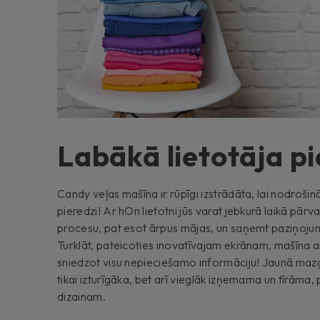
Labākā lietotāja p
Candy veļas mašīna ir rūpīgi izstrādāta, lai nodroš
pieredzi! Ar hOn lietotni jūs varat jebkurā laikā pār
procesu, pat esot ārpus mājas, un saņemt paziņojumu
Turklāt, pateicoties inovatīvajam ekrānam, mašīna a
sniedzot visu nepieciešamo informāciju! Jaunā mazgā
tikai izturīgāka, bet arī vieglāk izņemama un tīrām
dizainam.