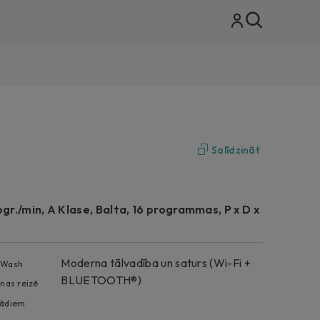
Salīdzināt
pgr./min, A Klase, Balta, 16 programmas, P x D x
Moderna tālvadība un saturs (Wi-Fi +
roWash
BLUETOOTH®)
nas reizē
bkādiem