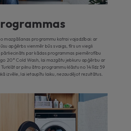
 programmas
o mazgāšanas programmu katrai vajadzībai: ar
ūsu apģērbs vienmēr būs svaigs, tīrs un viegli
t pārliecināts par kādas programmas piemērotību
go 20° Cold Wash, lai mazgātu jebkuru apģērbu ar
Turklāt ar pilnu ātro programmu klāstu no 14 līdz 59
ā izvēle, lai ietaupītu laiku, nezaudējot rezultātus.