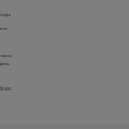
etotāja
šanas
roksnis
pģērbu
ācijas