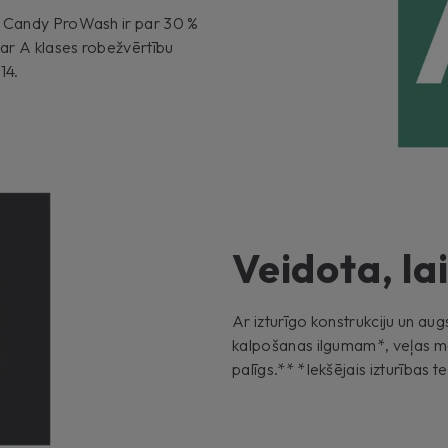
s Candy ProWash ir par 30 %
 ar A klases robežvērtību
14.
Veidota, lai
Ar izturīgo konstrukciju un au
kalpošanas ilgumam*, veļas m
palīgs.** *Iekšējais izturības 