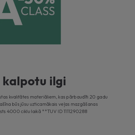
 kalpotu ilgi
gstas kvalitātes materiāliem, kas pārbaudīti 20 gadu
ašīna būs jūsu uzticamākais veļas mazgāšanas
tests 4000 ciklu laikā **TUV ID 1111290288