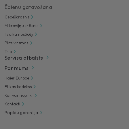
Ēdienu gatavošana
Cepeškrāsnis
Mikroviļņu krāsnis
Tvaika nosūcēji
Plīts virsmas
Trio
Servisa atbalsts
Par mums
Haier Europe
Ētikas kodekss
Kur var nopirkt
Kontakti
Papildu garantija