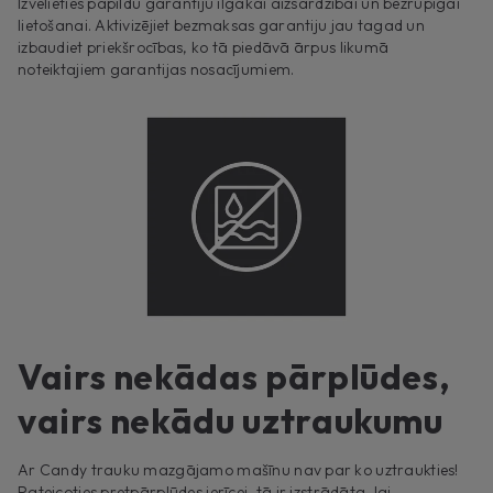
Izvēlieties papildu garantiju ilgākai aizsardzībai un bezrūpīgai
lietošanai. Aktivizējiet bezmaksas garantiju jau tagad un
izbaudiet priekšrocības, ko tā piedāvā ārpus likumā
noteiktajiem garantijas nosacījumiem.
Vairs nekādas pārplūdes,
vairs nekādu uztraukumu
Ar Candy trauku mazgājamo mašīnu nav par ko uztraukties!
Pateicoties pretpārplūdes ierīcei, tā ir izstrādāta, lai