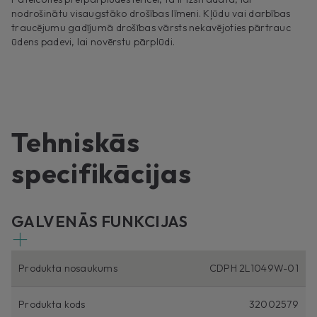
nodrošinātu visaugstāko drošības līmeni. Kļūdu vai darbības
traucējumu gadījumā drošības vārsts nekavējoties pārtrauc
ūdens padevi, lai novērstu pārplūdi.
Tehniskās
specifikācijas
GALVENĀS FUNKCIJAS
Produkta nosaukums
CDPH 2L1049W-01
Produkta kods
32002579