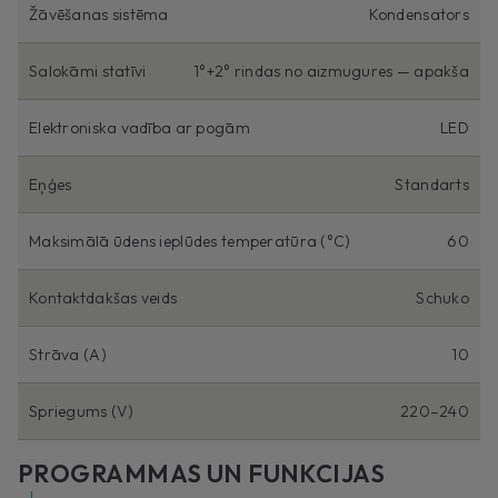
Žāvēšanas sistēma
Kondensators
Salokāmi statīvi
1°+2° rindas no aizmugures — apakša
Elektroniska vadība ar pogām
LED
Eņģes
Standarts
Maksimālā ūdens ieplūdes temperatūra (°C)
60
Kontaktdakšas veids
Schuko
Strāva (A)
10
Spriegums (V)
220–240
PROGRAMMAS UN FUNKCIJAS