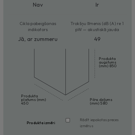
Nav
Ir
Cikla pabeigšanas
Trokšņu līmenis (dB (A) re 1
indikators
pW — akustiskā jauda
Jā, ar zummeru
49
Produkta
augstums
(mm) 850
Produkta
platums (mm)
Pilns dziļums
450
(mm) 580
Rādīt iepakotas preces
Produkta izmēri
izmērus