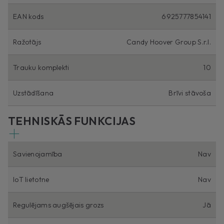
EAN kods
6925777854141
Ražotājs
Candy Hoover Group S.r.l.
Trauku komplekti
10
Uzstādīšana
Brīvi stāvoša
TEHNISKĀS FUNKCIJAS
Savienojamība
Nav
IoT lietotne
Nav
Regulējams augšējais grozs
Jā