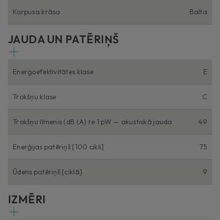
Korpusa krāsa
Balta
JAUDA UN PATĒRIŅŠ
Energoefektivitātes klase
E
Trokšņu klase
C
Trokšņu līmenis (dB (A) re 1 pW — akustiskā jauda
49
Enerģijas patēriņš [100 cikli]
75
Ūdens patēriņš [ciklā]
9
IZMĒRI