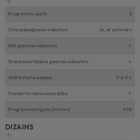
Programmu skaits
5
Cikla pabeigšanas indikators
Jā, ar zummeru
Sāls gaismas indikators
Ir
Skalošanas līdzekļa gaismas indikators
Ir
Atliktā starta iespējas
3-6-9 h
Standarta ūdens aizsardzība
Ir
Programmas ilgums [hh:mm]
4:58
DIZAINS