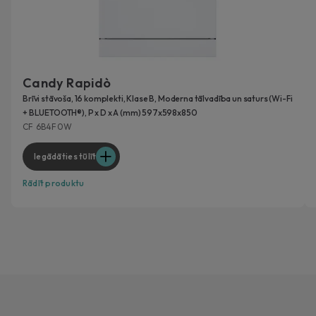
Candy Rapidò
Brīvi stāvoša, 16 komplekti, Klase B, Moderna tālvadība un saturs (Wi-Fi
+ BLUETOOTH®), P x D x A (mm) 597x598x850
CF 6B4F0W
Iegādāties tūlīt
Rādīt produktu