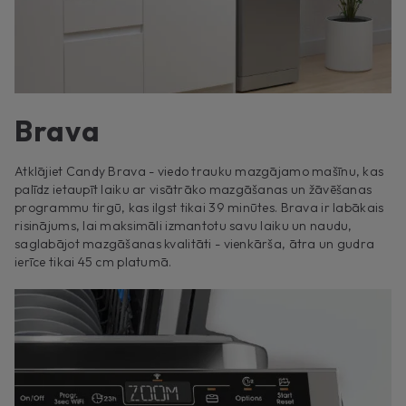
Brava
Atklājiet Candy Brava - viedo trauku mazgājamo mašīnu, kas
palīdz ietaupīt laiku ar visātrāko mazgāšanas un žāvēšanas
programmu tirgū, kas ilgst tikai 39 minūtes. Brava ir labākais
risinājums, lai maksimāli izmantotu savu laiku un naudu,
saglabājot mazgāšanas kvalitāti - vienkārša, ātra un gudra
ierīce tikai 45 cm platumā.