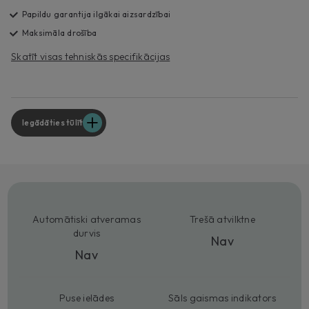
Papildu garantija ilgākai aizsardzībai
Maksimāla drošība
Skatīt visas tehniskās specifikācijas
Iegādāties tūlīt
Automātiski atveramas
Trešā atvilktne
durvis
Nav
Nav
Puse ielādes
Sāls gaismas indikators