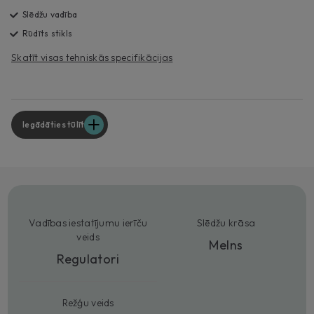
Slēdžu vadība
Rūdīts stikls
Skatīt visas tehniskās specifikācijas
Iegādāties tūlīt
Vadības iestatījumu ierīču
Slēdžu krāsa
veids
Melns
Regulatori
Režģu veids