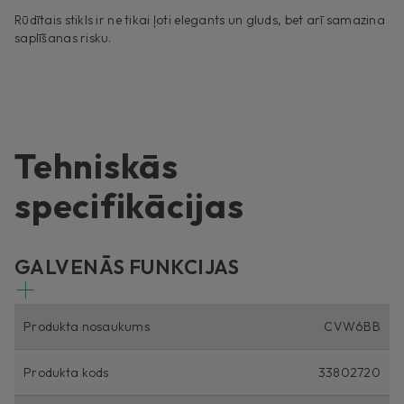
Rūdītais stikls ir ne tikai ļoti elegants un gluds, bet arī samazina
saplīšanas risku.
Tehniskās
specifikācijas
GALVENĀS FUNKCIJAS
Produkta nosaukums
CVW6BB
Produkta kods
33802720