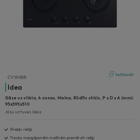
Salīdzināt
CVW6BB
Idea
Gāze uz stikla, 4 zonas, Melna, Rūdīts stikls, P x D x A (mm):
95x595x510
Jūsu virtuves Idea
Stiepļu režģi
Trauku mazgājamām mašīnām piemēroti režģi