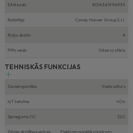
EAN kods
8016361996939
Ražotājs
Candy Hoover Group S.r.l.
Riņķu skaits
4
Plīts veids
Gāze uz stikla
TEHNISKĀS FUNKCIJAS
Savienojamība
Vieds saturs
IoT lietotne
hOn
Spriegums (V)
220
Gāzes drošības ierīces
Elektromagnētika katram