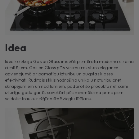
Idea
Idea kolekcija Gas on Glass ir ideāli piemērota moderna dizaina
cienītājiem. Gas on Glass plīts virsmu raksturo elegance
apvienojumā ar pamatīgu izturību un augstas klases
efektivitāti. Rūdītais stikls nodrošina unikālu noturību pret
skrāpējumiem un nodilumiem, padarot šo produktu neticami
izturīgu gadu gaitā, savukārt pēc minimālisma principiem
veidotie trauku režģī nozīmē vieglu tīrīšanu.