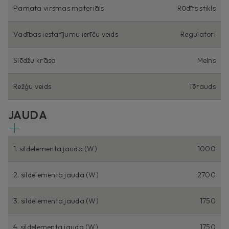
Pamata virsmas materiāls
Rūdīts stikls
Vadības iestatījumu ierīču veids
Regulatori
Slēdžu krāsa
Melns
Režģu veids
Tērauds
JAUDA
1. sildelementa jauda (W)
1000
2. sildelementa jauda (W)
2700
3. sildelementa jauda (W)
1750
4. sildelementa jauda (W)
1750