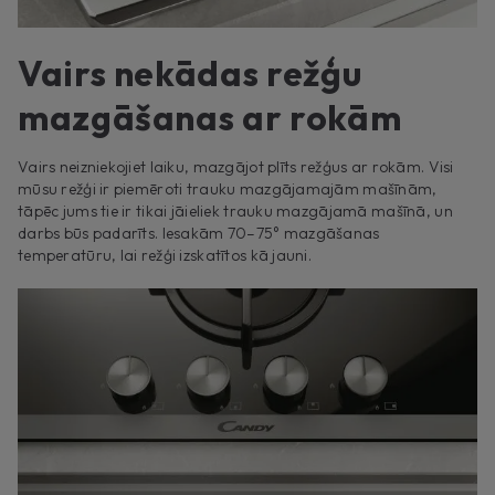
Vairs nekādas režģu
mazgāšanas ar rokām
Vairs neizniekojiet laiku, mazgājot plīts režģus ar rokām. Visi
mūsu režģi ir piemēroti trauku mazgājamajām mašīnām,
tāpēc jums tie ir tikai jāieliek trauku mazgājamā mašīnā, un
darbs būs padarīts. Iesakām 70–75° mazgāšanas
temperatūru, lai režģi izskatītos kā jauni.