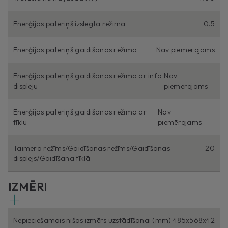
Enerģijas patēriņš izslēgtā režīmā
0.5
Enerģijas patēriņš gaidīšanas režīmā
Nav piemērojams
Enerģijas patēriņš gaidīšanas režīmā ar info
Nav
displeju
piemērojams
Enerģijas patēriņš gaidīšanas režīmā ar
Nav
tīklu
piemērojams
Taimera režīms/Gaidīšanas režīms/Gaidīšanas
20
displejs/Gaidīšana tīklā
IZMĒRI
Nepieciešamais nišas izmērs uzstādīšanai (mm)
485x568x42