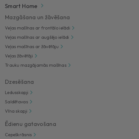
Smart Home
Mazgāšana un žāvēšana
Veļas mašīnas ar frontālo ielādi
Veļas mašīnas ar augšējo ielādi
Veļas mašīnas ar žāvētāju
Veļas žāvētāji
Trauku mazgājamās mašīnas
Dzesēšana
Ledusskapji
Saldētavas
Vīna skapji
Ēdienu gatavošana
Cepeškrāsnis