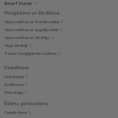
Smart Home
Mazgāšana un žāvēšana
Veļas mašīnas ar frontālo ielādi
Veļas mašīnas ar augšējo ielādi
Veļas mašīnas ar žāvētāju
Veļas žāvētāji
Trauku mazgājamās mašīnas
Dzesēšana
Ledusskapji
Saldētavas
Vīna skapji
Ēdienu gatavošana
Cepeškrāsnis