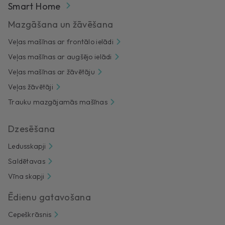
Smart Home
Mazgāšana un žāvēšana
Veļas mašīnas ar frontālo ielādi
Veļas mašīnas ar augšējo ielādi
Veļas mašīnas ar žāvētāju
Veļas žāvētāji
Trauku mazgājamās mašīnas
Dzesēšana
Ledusskapji
Saldētavas
Vīna skapji
Ēdienu gatavošana
Cepeškrāsnis