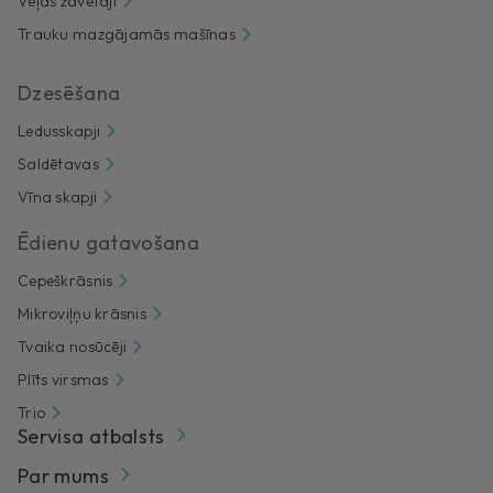
Veļas žāvētāji
Trauku mazgājamās mašīnas
Dzesēšana
Ledusskapji
Saldētavas
Vīna skapji
Ēdienu gatavošana
Cepeškrāsnis
Mikroviļņu krāsnis
Tvaika nosūcēji
Plīts virsmas
Trio
Servisa atbalsts
Par mums