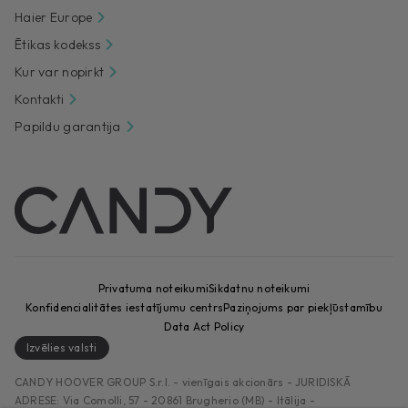
Haier Europe
Ētikas kodekss
Kur var nopirkt
Kontakti
Papildu garantija
Privatuma noteikumi
Sikdatnu noteikumi
Konfidencialitātes iestatījumu centrs
Paziņojums par piekļūstamību
Data Act Policy
Izvēlies valsti
CANDY HOOVER GROUP S.r.I. - vienīgais akcionārs - JURIDISKĀ
ADRESE: Via Comolli, 57 - 20861 Brugherio (MB) - Itālija -