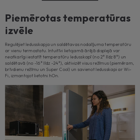
Piemērotas temperatūras
izvēle
Regulējiet ledusskapja un saldētavas nodalījuma temperatūru
ar vienu termostatu. Intuitīvi lietojamā ārējā displejā var
neatkarīgi iestatīt temperatūru ledusskapī (no 2° līdz 8°) un
saldētavā (no -16° līdz -24°), aktivizēt visus režīmus (piemēram,
brīvdienu režīmu un Super Cool) un savienot ledusskapi ar Wi-
Fi, izmantojot lietotni hOn.