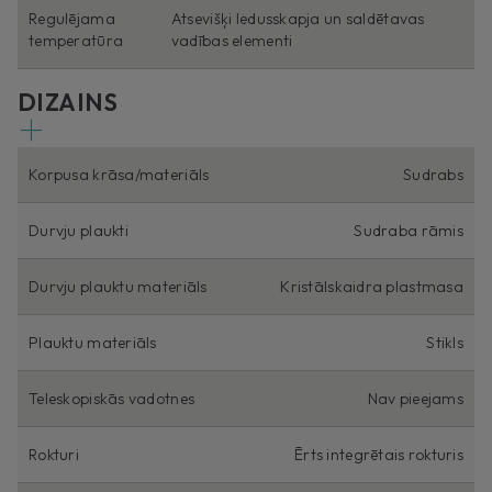
Regulējama
Atsevišķi ledusskapja un saldētavas
temperatūra
vadības elementi
DIZAINS
Korpusa krāsa/materiāls
Sudrabs
Durvju plaukti
Sudraba rāmis
Durvju plauktu materiāls
Kristālskaidra plastmasa
Plauktu materiāls
Stikls
Teleskopiskās vadotnes
Nav pieejams
Rokturi
Ērts integrētais rokturis