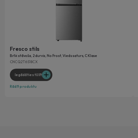
Fresco stils
Brīvi stāvoša, 2 durvis, No Frost, Vieds saturs, C Klase
CNCQ2T6S18CX
Iegādāties tūlīt
Rādīt produktu