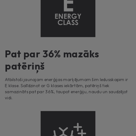
Pat par 36% mazāks
patēriņš
Atbilstoši jaunajam enerģijas marķējumam šim ledusskapim ir
E klase. Salīdzinot ar G klases iekārtām, patēriņš tiek
samazināts pat par 36%, taupot enerģiju, naudu un saudzējot
vidi.