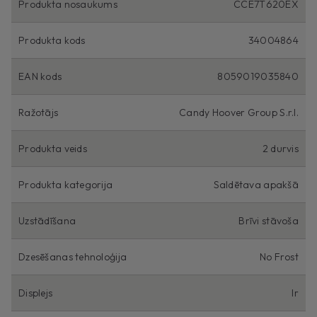
Produkta nosaukums
CCE7T620EX
Produkta kods
34004864
EAN kods
8059019035840
Ražotājs
Candy Hoover Group S.r.l.
Produkta veids
2 durvis
Produkta kategorija
Saldētava apakšā
Uzstādīšana
Brīvi stāvoša
Dzesēšanas tehnoloģija
No Frost
Displejs
Ir