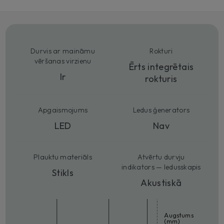
Durvis ar maināmu
Rokturi
vēršanas virzienu
Ērts integrētais
Ir
rokturis
Apgaismojums
Ledus ģenerators
LED
Nav
Plauktu materiāls
Atvērtu durvju
indikators — ledusskapis
Stikls
Akustiskā
Augstums
(mm)