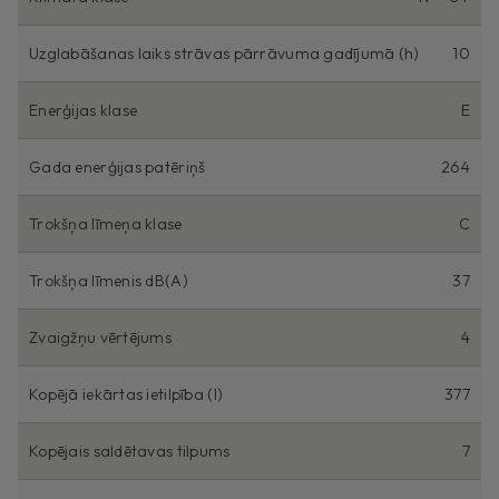
Uzglabāšanas laiks strāvas pārrāvuma gadījumā (h)
10
Enerģijas klase
E
Gada enerģijas patēriņš
264
Trokšņa līmeņa klase
C
Trokšņa līmenis dB(A)
37
Zvaigžņu vērtējums
4
Kopējā iekārtas ietilpība (l)
377
Kopējais saldētavas tilpums
7