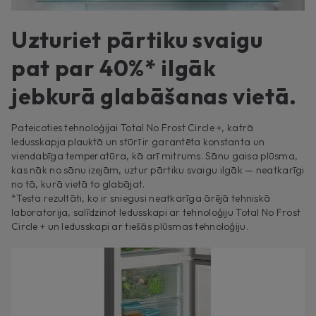
Uzturiet pārtiku svaigu
pat par 40%* ilgāk
jebkurā glabāšanas vietā.
Pateicoties tehnoloģijai Total No Frost Circle +, katrā
ledusskapja plauktā un stūrī ir garantēta konstanta un
viendabīga temperatūra, kā arī mitrums. Sānu gaisa plūsma,
kas nāk no sānu izejām, uztur pārtiku svaigu ilgāk — neatkarīgi
no tā, kurā vietā to glabājat.
*Testa rezultāti, ko ir sniegusi neatkarīga ārējā tehniskā
laboratorija, salīdzinot ledusskapi ar tehnoloģiju Total No Frost
Circle + un ledusskapi ar tiešās plūsmas tehnoloģiju.