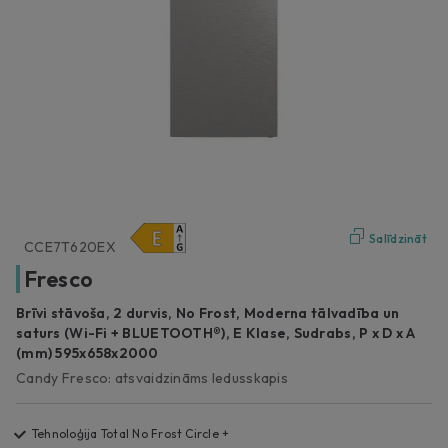
Salīdzināt
CCE7T620EX
Fresco
Brīvi stāvoša, 2 durvis, No Frost, Moderna tālvadība un
saturs (Wi-Fi + BLUETOOTH®), E Klase, Sudrabs, P x D x A
(mm) 595x658x2000
Candy Fresco: atsvaidzināms ledusskapis
Tehnoloģija Total No Frost Circle +