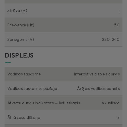
Strāva (A)
1
Frekvence (Hz)
50
Spriegums (V)
220–240
DISPLEJS
Vadības saskarne
Interaktīvs displejs durvīs
Vadības saskarnes pozīcija
Ārējais vadības panelis
Atvērtu durvju indikators — ledusskapis
Akustiskā
Ātrā sasaldēšana
Ir