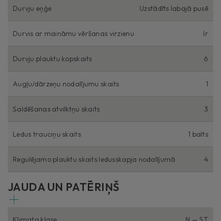
Durvju eņģe
Uzstādīts labajā pusē
Durvis ar maināmu vēršanas virzienu
Ir
Durvju plauktu kopskaits
6
Augļu/dārzeņu nodalījumu skaits
1
Saldēšanas atvilktņu skaits
3
Ledus trauciņu skaits
1 balts
Regulējamo plauktu skaits ledusskapja nodalījumā
4
JAUDA UN PATĒRIŅŠ
Klimata klase
N — ST