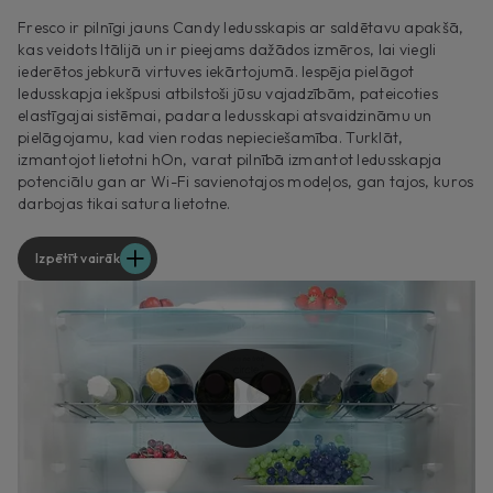
Fresco ir pilnīgi jauns Candy ledusskapis ar saldētavu apakšā,
kas veidots Itālijā un ir pieejams dažādos izmēros, lai viegli
iederētos jebkurā virtuves iekārtojumā. Iespēja pielāgot
ledusskapja iekšpusi atbilstoši jūsu vajadzībām, pateicoties
elastīgajai sistēmai, padara ledusskapi atsvaidzināmu un
pielāgojamu, kad vien rodas nepieciešamība. Turklāt,
izmantojot lietotni hOn, varat pilnībā izmantot ledusskapja
potenciālu gan ar Wi-Fi savienotajos modeļos, gan tajos, kuros
darbojas tikai satura lietotne.
Izpētīt vairāk