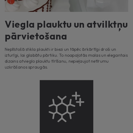
Viegla plauktu un atvilktņu
pārvietošana
Neplīstošā stikla plaukti ir biezi un tāpēc ārkārtīgi droši un
izturīgi, lai glabātu pārtiku. To noapaļotās malas un elegantais
dizains atvieglo plauktu tīrīšanu, nepieļaujot netīrumu
uzkrāšanos spraugās.