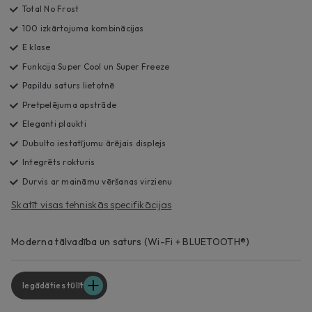
Total No Frost
100 izkārtojuma kombinācijas
E klase
Funkcija Super Cool un Super Freeze
Papildu saturs lietotnē
Pretpelējuma apstrāde
Eleganti plaukti
Dubulto iestatījumu ārējais displejs
Integrēts rokturis
Durvis ar maināmu vēršanas virzienu
Skatīt visas tehniskās specifikācijas
Moderna tālvadība un saturs (Wi-Fi + BLUETOOTH®)
Iegādāties tūlīt