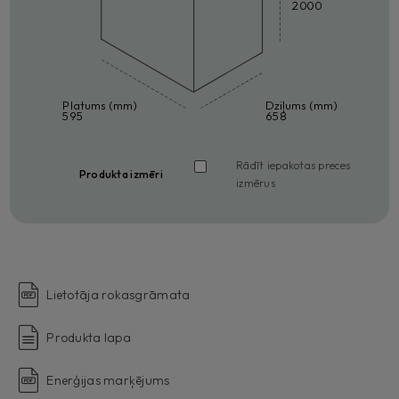
2000
Platums (mm)
Dziļums (mm)
595
658
Rādīt iepakotas preces
Produkta izmēri
izmērus
Lietotāja rokasgrāmata
Produkta lapa
Enerģijas marķējums