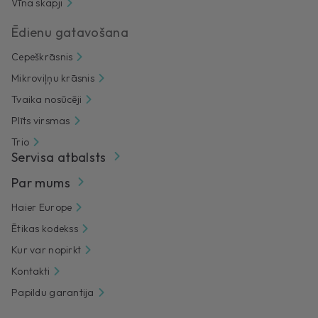
Vīna skapji
Ēdienu gatavošana
Cepeškrāsnis
Mikroviļņu krāsnis
Tvaika nosūcēji
Plīts virsmas
Trio
Servisa atbalsts
Par mums
Haier Europe
Ētikas kodekss
Kur var nopirkt
Kontakti
Papildu garantija