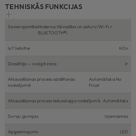
TEHNISKĀS FUNKCIJAS
Savienojamība
Moderna tālvadība un saturs (Wi-Fi +
BLUETOOTH®)
IoT lietotne
hOn
Dzesētājs — svaigā zona
Ir
Atkausēšanas process saldētavas
Automātiska No
nodalījumā
Frost
Atkausēšanas process ledusskapja nodalījumā
Automātisks
Durvju gumijas
Izņemamas
Apgaismojums
LED