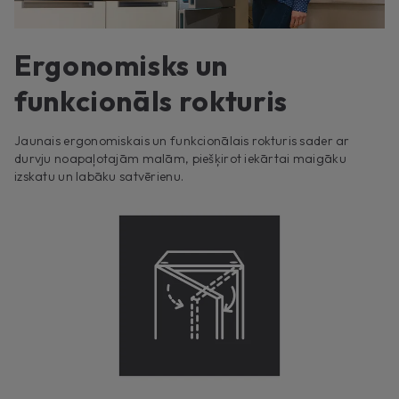
Ergonomisks un
funkcionāls rokturis
Jaunais ergonomiskais un funkcionālais rokturis sader ar
durvju noapaļotajām malām, piešķirot iekārtai maigāku
izskatu un labāku satvērienu.