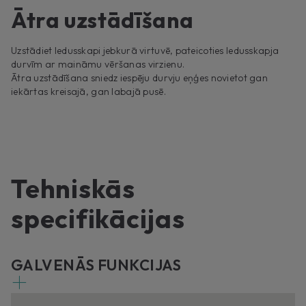
Ātra uzstādīšana
Uzstādiet ledusskapi jebkurā virtuvē, pateicoties ledusskapja
durvīm ar maināmu vēršanas virzienu.
Ātra uzstādīšana sniedz iespēju durvju eņģes novietot gan
iekārtas kreisajā, gan labajā pusē.
Tehniskās
specifikācijas
GALVENĀS FUNKCIJAS