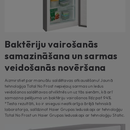
Baktēriju vairošanās
samazināšana un sarmas
veidošanās novēršana
Aizmirstiet par manuālu saldētavas atkausēšanu! Jaunā
tehnoloģija Total No Frost nepieļauj sarmas un ledus
veidošanos saldētavas atvilktnēs un uz tās sienām, kā arī
samazina pelējuma un baktēriju vairošanos līdz pat 94%.
*Testa rezultāti, ko ir sniegusi neatkarīga ārējā tehniskā
laboratorija, salīdzinot Haier Grupas ledusskapi ar tehnoloģiju
Total No Frost un Haier Grupas ledusskapi ar tehnoloģiju Static.