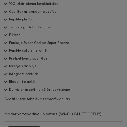
100 izkārtojuma kombinācijas
Cool Box ar svaiguma vadību
Papildu platība
Tehnoloģija Total No Frost
E klase
Funkcija Super Cool un Super Freeze
Papildu saturs lietotnē
Pretpelējuma apstrāde
Iekšējais displejs
Integrēts rokturis
Eleganti plaukti
Durvis ar maināmu vēršanas virzienu
Skatīt visas tehniskās specifikācijas
Moderna tālvadība un saturs (Wi-Fi + BLUETOOTH®)