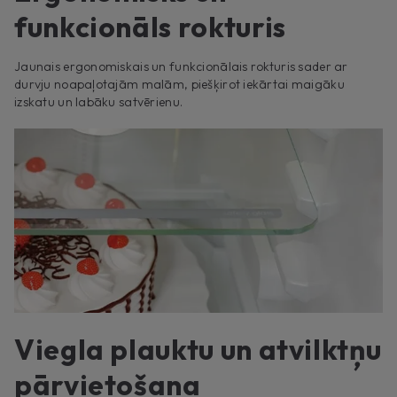
funkcionāls rokturis
Jaunais ergonomiskais un funkcionālais rokturis sader ar
durvju noapaļotajām malām, piešķirot iekārtai maigāku
izskatu un labāku satvērienu.
Viegla plauktu un atvilktņu
pārvietošana