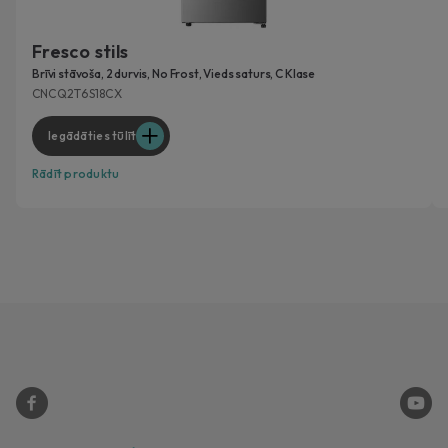
Fresco stils
Brīvi stāvoša, 2 durvis, No Frost, Vieds saturs, C Klase
CNCQ2T6S18CX
Iegādāties tūlīt
Rādīt produktu