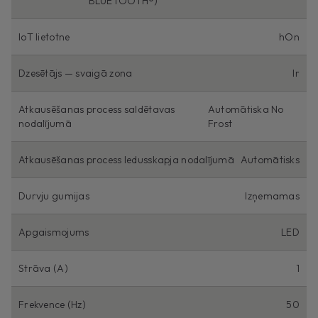
BLUETOOTH®)
IoT lietotne
hOn
Dzesētājs — svaigā zona
Ir
Atkausēšanas process saldētavas
Automātiska No
nodalījumā
Frost
Atkausēšanas process ledusskapja nodalījumā
Automātisks
Durvju gumijas
Izņemamas
Apgaismojums
LED
Strāva (A)
1
Frekvence (Hz)
50