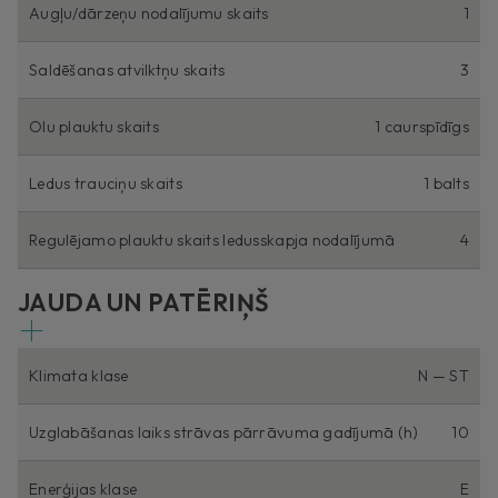
Augļu/dārzeņu nodalījumu skaits
1
Saldēšanas atvilktņu skaits
3
Olu plauktu skaits
1 caurspīdīgs
Ledus trauciņu skaits
1 balts
Regulējamo plauktu skaits ledusskapja nodalījumā
4
JAUDA UN PATĒRIŅŠ
Klimata klase
N — ST
Uzglabāšanas laiks strāvas pārrāvuma gadījumā (h)
10
Enerģijas klase
E