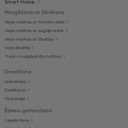
Smart Home
Mazgāšana un žāvēšana
Veļas mašīnas ar frontālo ielādi
Veļas mašīnas ar augšējo ielādi
Veļas mašīnas ar žāvētāju
Veļas žāvētāji
Trauku mazgājamās mašīnas
Dzesēšana
Ledusskapji
Saldētavas
Vīna skapji
Ēdienu gatavošana
Cepeškrāsnis