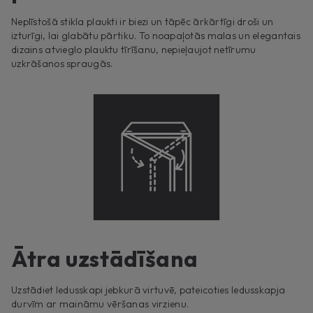
Neplīstošā stikla plaukti ir biezi un tāpēc ārkārtīgi droši un
izturīgi, lai glabātu pārtiku. To noapaļotās malas un elegantais
dizains atvieglo plauktu tīrīšanu, nepieļaujot netīrumu
uzkrāšanos spraugās.
Ātra uzstādīšana
Uzstādiet ledusskapi jebkurā virtuvē, pateicoties ledusskapja
durvīm ar maināmu vēršanas virzienu.