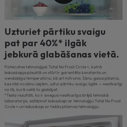
Uzturiet pārtiku svaigu
pat par 40%* ilgāk
jebkurā glabāšanas vietā.
Pateicoties tehnoloģijai Total No Frost Circle +, katrā
ledusskapja plauktā un stūrī ir garantēta konstanta un
viendabīga temperatūra, kā arī mitrums. Sānu gaisa plūsma,
kas nāk no sānu izejām, uztur pārtiku svaigu ilgāk — neatkarīgi
no tā, kurā vietā to glabājat.
*Testa rezultāti, ko ir sniegusi neatkarīga ārējā tehniskā
laboratorija, salīdzinot ledusskapi ar tehnoloģiju Total No Frost
Circle + un ledusskapi ar tiešās plūsmas tehnoloģiju.