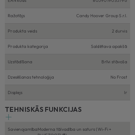
EAN kods
8059019035796
Ražotājs
Candy Hoover Group S.r.l.
Produkta veids
2 durvis
Produkta kategorija
Saldētava apakšā
Uzstādīšana
Brīvi stāvoša
Dzesēšanas tehnoloģija
No Frost
Displejs
Ir
TEHNISKĀS FUNKCIJAS
Savienojamība
Moderna tālvadība un saturs (Wi-Fi +