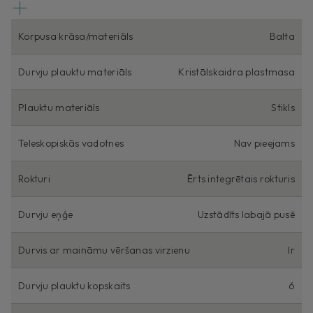
Korpusa krāsa/materiāls
Balta
Durvju plauktu materiāls
Kristālskaidra plastmasa
Plauktu materiāls
Stikls
Teleskopiskās vadotnes
Nav pieejams
Rokturi
Ērts integrētais rokturis
Durvju eņģe
Uzstādīts labajā pusē
Durvis ar maināmu vēršanas virzienu
Ir
Durvju plauktu kopskaits
6