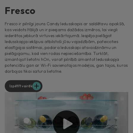
Fresco
Fresco ir pilnīgi jauns Candy ledusskapis ar saldētavu apakšā,
kas veidots Itālijā un ir pieejams dažādos izmēros, lai viegli
iederētos jebkurā virtuves iekārtojumā. Iespēja pielāgot
ledusskapja iekšpusi atbilstoši jūsu vajadzībām, pateicoties
elastīgajai sistēmai, padara ledusskapi atsvaidzināmu un
pielāgojamu, kad vien rodas nepieciešamība. Turklāt,
izmantojot lietotni hOn, varat pilnībā izmantot ledusskapja
potenciālu gan ar Wi-Fi savienotajos modeļos, gan tajos, kuros
darbojas tikai satura lietotne.
Izpētīt vairāk