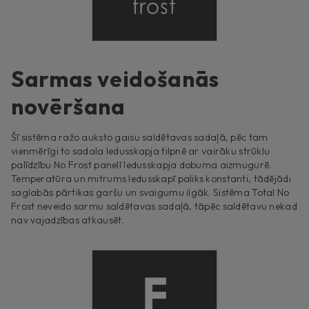
Sarmas veidošanās
novēršana
Šī sistēma ražo auksto gaisu saldētavas sadaļā, pēc tam
vienmērīgi to sadala ledusskapja tilpnē ar vairāku strūklu
palīdzību No Frost panelī ledusskapja dobuma aizmugurē.
Temperatūra un mitrums ledusskapī paliks konstanti, tādējādi
saglabās pārtikas garšu un svaigumu ilgāk. Sistēma Total No
Frost neveido sarmu saldētavas sadaļā, tāpēc saldētavu nekad
nav vajadzības atkausēt.