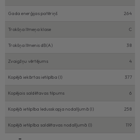
Gada enerģijas patēriņš
264
Trokšņa līmeņa klase
C
Trokšņa līmenis dB(A)
38
Zvaigžņu vērtējums
4
Kopējā iekārtas ietilpība (l)
377
Kopējais saldētavas tilpums
6
Kopējā ietilpība ledusskapja nodalījumā (l)
258
Kopējā ietilpība saldētavas nodalījumā (l)
119