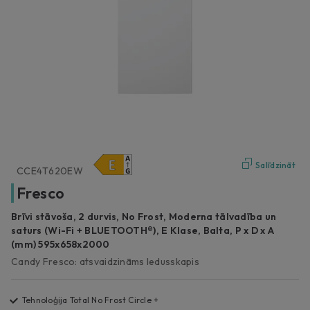
Salīdzināt
CCE4T620EW
Fresco
Brīvi stāvoša, 2 durvis, No Frost, Moderna tālvadība un
saturs (Wi-Fi + BLUETOOTH®), E Klase, Balta, P x D x A
(mm) 595x658x2000
Candy Fresco: atsvaidzināms ledusskapis
Tehnoloģija Total No Frost Circle +