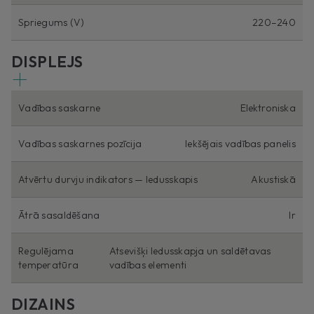
Spriegums (V)
220–240
DISPLEJS
Vadības saskarne
Elektroniska
Vadības saskarnes pozīcija
Iekšējais vadības panelis
Atvērtu durvju indikators — ledusskapis
Akustiskā
Ātrā sasaldēšana
Ir
Regulējama
Atsevišķi ledusskapja un saldētavas
temperatūra
vadības elementi
DIZAINS