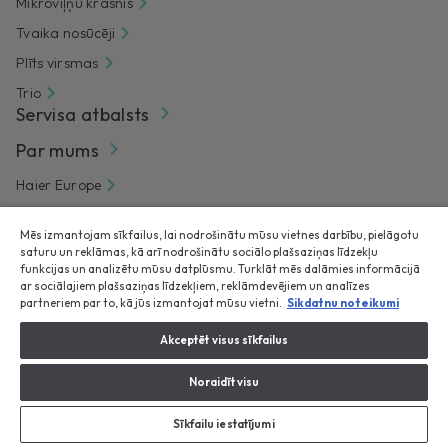
Mikroviļņu krāsnis
Tvaika nosūcēji
Plīts virsmas
Trio
Servisa atbalsts
Par mums
Haier Europe
Ētikas kodekss
Mēs izmantojam sīkfailus, lai nodrošinātu mūsu vietnes darbību, pielāgotu
Kur var nopirkt
saturu un reklāmas, kā arī nodrošinātu sociālo plašsaziņas līdzekļu
funkcijas un analizētu mūsu datplūsmu. Turklāt mēs dalāmies informācijā
Kontakti
ar sociālajiem plašsaziņas līdzekļiem, reklāmdevējiem un analīzes
partneriem par to, kā jūs izmantojat mūsu vietni.
Sikdatnu noteikumi
Papildu garantija
Akceptēt visus sīkfailus
Noraidīt visu
Sīkfailu iestatījumi