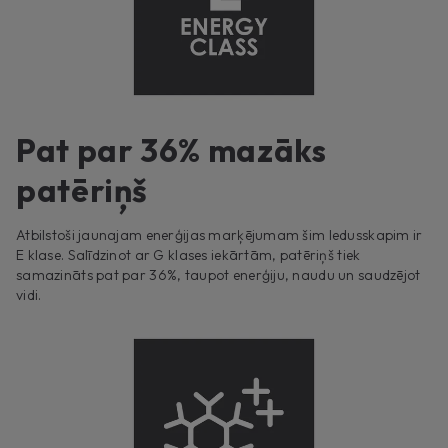
Pat par 36% mazāks
patēriņš
Atbilstoši jaunajam enerģijas marķējumam šim ledusskapim ir
E klase. Salīdzinot ar G klases iekārtām, patēriņš tiek
samazināts pat par 36%, taupot enerģiju, naudu un saudzējot
vidi.