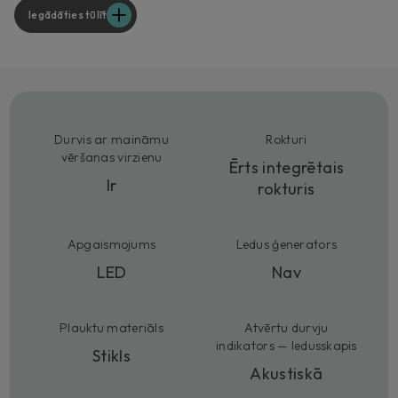
Iegādāties tūlīt
Durvis ar maināmu
Rokturi
vēršanas virzienu
Ērts integrētais
Ir
rokturis
Apgaismojums
Ledus ģenerators
LED
Nav
Plauktu materiāls
Atvērtu durvju
indikators — ledusskapis
Stikls
Akustiskā