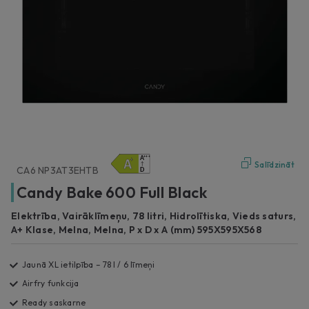
Salīdzināt
CA6 NP3AT3EHTB
Candy Bake 600 Full Black
Elektrība, Vairāklīmeņu, 78 litri, Hidrolītiska, Vieds saturs,
A+ Klase, Melna, Melna, P x D x A (mm) 595X595X568
Jaunā XL ietilpība – 78 l / 6 līmeņi
Airfry funkcija
Ready saskarne