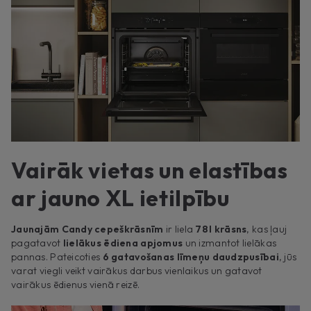
Vairāk vietas un elastības
ar jauno XL ietilpību
Jaunajām Candy cepeškrāsnīm
ir liela
78 l krāsns
, kas ļauj
pagatavot
lielākus ēdiena apjomus
un izmantot lielākas
pannas. Pateicoties
6 gatavošanas līmeņu
daudzpusībai
, jūs
varat viegli veikt vairākus darbus vienlaikus un gatavot
vairākus ēdienus vienā reizē.