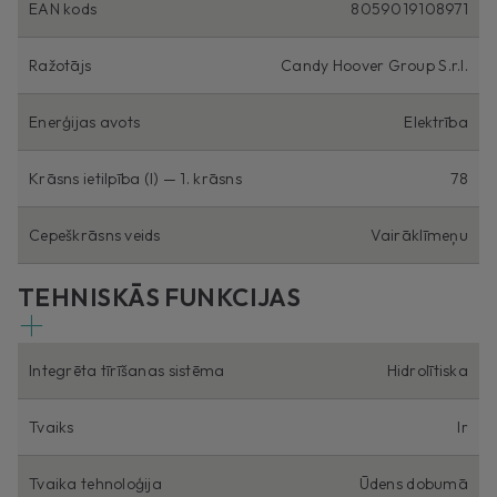
EAN kods
8059019108971
Ražotājs
Candy Hoover Group S.r.l.
Enerģijas avots
Elektrība
Krāsns ietilpība (l) — 1. krāsns
78
Cepeškrāsns veids
Vairāklīmeņu
TEHNISKĀS FUNKCIJAS
Integrēta tīrīšanas sistēma
Hidrolītiska
Tvaiks
Ir
Tvaika tehnoloģija
Ūdens dobumā