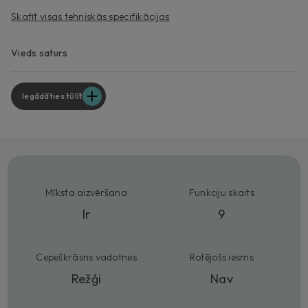
Skatīt visas tehniskās specifikācijas
Vieds saturs
Iegādāties tūlīt
Mīksta aizvēršana
Funkciju skaits
Ir
9
Cepeškrāsns vadotnes
Rotējošs iesms
Režģi
Nav