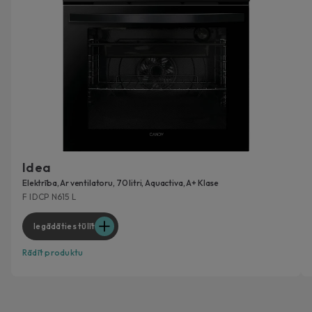
Idea
Elektrība, Ar ventilatoru, 70 litri, Aquactiva, A+ Klase
F IDCP N615 L
Iegādāties tūlīt
Rādīt produktu