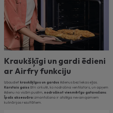
Kraukšķīgi un gardi ēdieni
ar Airfry funkciju
Izbaudiet
kraukšķīgus un gardus
ēdienus bez liekas eļļas.
Karstais gaiss
ātri cirkulē, ko nodrošina ventilators, un apņem
ēdienu no visām pusēm,
nodrošinot vienmērīgu gatavošanu
.
Īpašs aksesuāra
izmantošana ir atslēga nevainojamiem
kulinārijas rezultātiem.