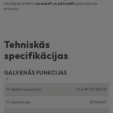
lietotājiem efektīvi
uzraudzīt un pārvaldīt
gatavošanas
procesus.
Tehniskās
specifikācijas
GALVENĀS FUNKCIJAS
Produkta nosaukums
CA6 NP3AT3EHTB
Produkta kods
33704395