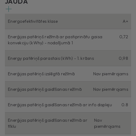
JAUDA
Energoefektivitātes klase
A+
Enerģijas patēriņš režīmā ar pastiprinātu gaisa
0,72
konvekciju (kWhy) - nodalījumā 1
Energy patēriņš parastais (kWh) - 1. krāsns
0,98
Enerģijas patēriņš izslēgtā režīmā
Nav piemērojams
Enerģijas patēriņš gaidīšanas režīmā
Nav piemērojams
Enerģijas patēriņš gaidīšanas režīmā ar info displeju
0.8
Enerģijas patēriņš gaidīšanas režīmā ar
Nav
tīklu
piemērojams