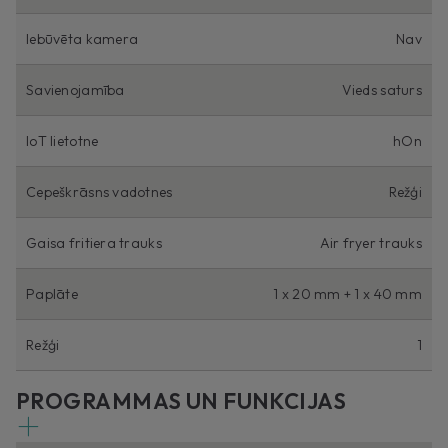
Iebūvēta kamera
Nav
Savienojamība
Vieds saturs
IoT lietotne
hOn
Cepeškrāsns vadotnes
Režģi
Gaisa fritiera trauks
Air fryer trauks
Paplāte
1 x 20 mm + 1 x 40 mm
Režģi
1
PROGRAMMAS UN FUNKCIJAS