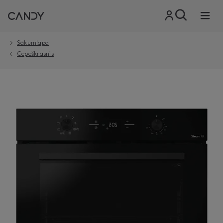
Sākumlapa
Cepeškrāsnis