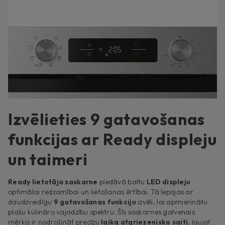
Izvēlieties 9 gatavošanas
funkcijas ar Ready displeju
un taimeri
Ready lietotāja saskarne
piedāvā baltu
LED displeju
optimālai redzamībai un lietošanas ērtībai. Tā lepojas ar
daudzveidīgu
9 gatavošanas funkciju
izvēli, lai apmierinātu
plašu kulināro vajadzību spektru. Šīs saskarnes galvenais
mērķis ir nodrošināt precīzu
laika atgriezenisko saiti
, ļaujot