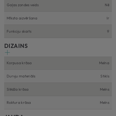
Gaļas zondes veids
Nē
Mīksta aizvēršana
Ir
Funkciju skaits
9
DIZAINS
Korpusa krāsa
Melna
Durvju materiāls
Stikls
Slēdža krāsa
Melns
Roktura krāsa
Melns