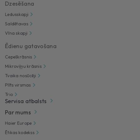
Dzesēšana
Ledusskapji
Saldētavas
Vīna skapji
Ēdienu gatavošana
Cepeškrāsnis
Mikroviļņu krāsnis
Tvaika nosūcēji
Plīts virsmas
Trio
Servisa atbalsts
Par mums
Haier Europe
Ētikas kodekss