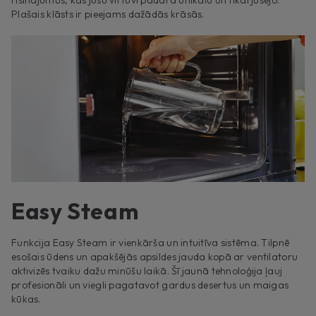
Plašais klāsts ir pieejams dažādās krāsās.
Easy Steam
Funkcija Easy Steam ir vienkārša un intuitīva sistēma. Tilpnē
esošais ūdens un apakšējās apsildes jauda kopā ar ventilatoru
aktivizēs tvaiku dažu minūšu laikā. Šī jaunā tehnoloģija ļauj
profesionāli un viegli pagatavot gardus desertus un maigas
kūkas.