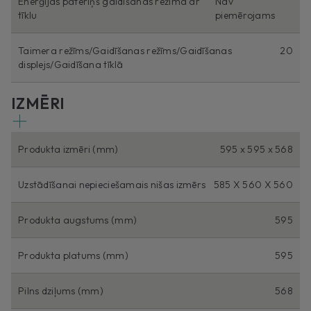
Enerģijas patēriņš gaidīšanas režīmā ar
Nav
tīklu
piemērojams
Taimera režīms/Gaidīšanas režīms/Gaidīšanas
20
displejs/Gaidīšana tīklā
IZMĒRI
Produkta izmēri (mm)
595 x 595 x 568
Uzstādīšanai nepieciešamais nišas izmērs
585 X 560 X 560
Produkta augstums (mm)
595
Produkta platums (mm)
595
Pilns dziļums (mm)
568