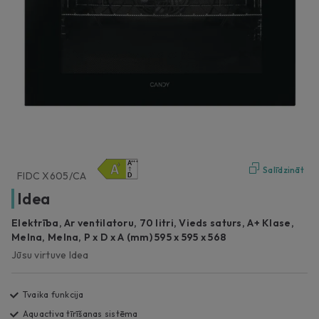
Salīdzināt
FIDC X605/CA
Idea
Elektrība, Ar ventilatoru, 70 litri, Vieds saturs, A+ Klase,
Melna, Melna, P x D x A (mm) 595 x 595 x 568
Jūsu virtuve Idea
Tvaika funkcija
Aquactiva tīrīšanas sistēma