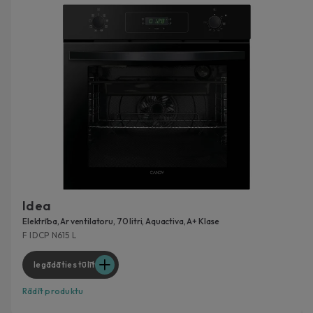
Idea
Elektrība, Ar ventilatoru, 70 litri, Aquactiva, A+ Klase
F IDCP N615 L
Iegādāties tūlīt
Rādīt produktu