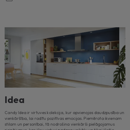
Idea
Candy Idea ir virtuves kolekcija, kur apvienojas daudzpusība un
vienkāršība, lai radītu pozitīvas emocijas. Piemērota ikvienam
stilam un personībai, tā nodrošina vienkārši pielāgojamus
risinājumus, kas jūsu virtuvi padara unikālu un tikai jūsējo.