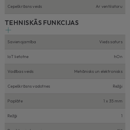
Cepeškrāsns veids
Ar ventilatoru
TEHNISKĀS FUNKCIJAS
Savienojamība
Vieds saturs
IoT lietotne
hOn
Vadības veids
Mehānisks un elektronisks
Cepeškrāsns vadotnes
Režģi
Paplāte
1 x 35 mm
Režģi
1