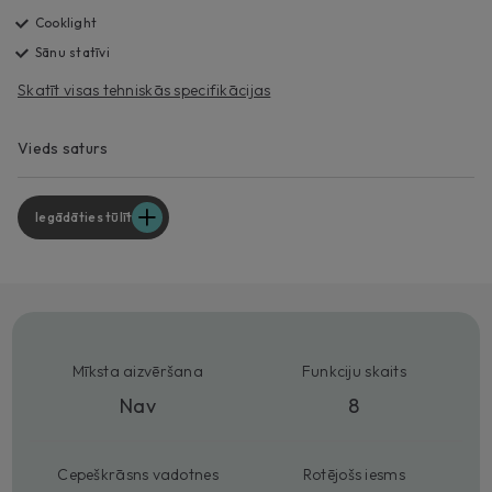
Cooklight
Sānu statīvi
Skatīt visas tehniskās specifikācijas
Vieds saturs
Iegādāties tūlīt
Mīksta aizvēršana
Funkciju skaits
Nav
8
Cepeškrāsns vadotnes
Rotējošs iesms