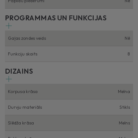
Papildu piederumi
Nē
PROGRAMMAS UN FUNKCIJAS
Gaļas zondes veids
Nē
Funkciju skaits
8
DIZAINS
Korpusa krāsa
Melna
Durvju materiāls
Stikls
Slēdža krāsa
Melns