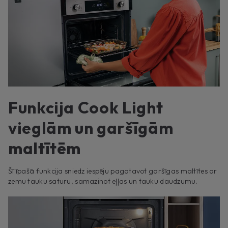
Funkcija Cook Light
vieglām un garšīgām
maltītēm
Šī īpašā funkcija sniedz iespēju pagatavot garšīgas maltītes ar
zemu tauku saturu, samazinot eļļas un tauku daudzumu.