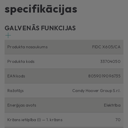
specifikācijas
GALVENĀS FUNKCIJAS
Produkta nosaukums
FIDC X605/CA
Produkta kods
33704050
EAN kods
8059019096735
Ražotājs
Candy Hoover Group S.r.l.
Enerģijas avots
Elektrība
Krāsns ietilpība (l) — 1. krāsns
70