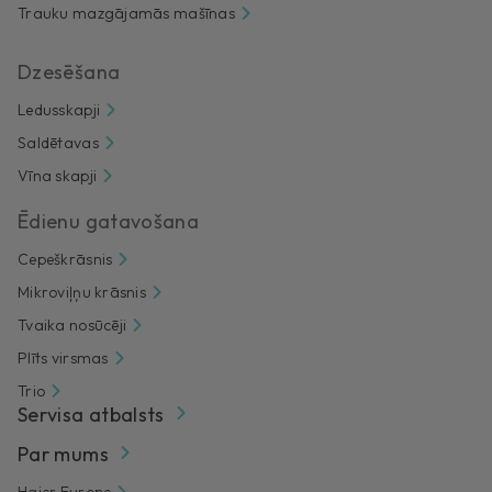
Trauku mazgājamās mašīnas
Dzesēšana
Ledusskapji
Saldētavas
Vīna skapji
Ēdienu gatavošana
Cepeškrāsnis
Mikroviļņu krāsnis
Tvaika nosūcēji
Plīts virsmas
Trio
Servisa atbalsts
Par mums