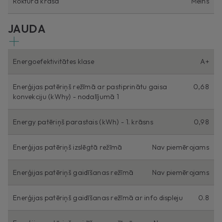
Roktura krāsa
Melns
JAUDA
Energoefektivitātes klase
A+
Enerģijas patēriņš režīmā ar pastiprinātu gaisa
0,68
konvekciju (kWhy) - nodalījumā 1
Energy patēriņš parastais (kWh) - 1. krāsns
0,98
Enerģijas patēriņš izslēgtā režīmā
Nav piemērojams
Enerģijas patēriņš gaidīšanas režīmā
Nav piemērojams
Enerģijas patēriņš gaidīšanas režīmā ar info displeju
0.8