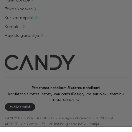
Haier Europe
Ētikas kodekss
Kur var nopirkt
Kontakti
Papildu garantija
Privatuma noteikumi
Sikdatnu noteikumi
Konfidencialitātes iestatījumu centrs
Paziņojums par piekļūstamību
Data Act Policy
Izvēlies valsti
CANDY HOOVER GROUP S.r.I. - vienīgais akcionārs - JURIDISKĀ
ADRESE: Via Comolli, 57 - 20861 Brugherio (MB) - Itālija -
ADMINISTRATĪVIE BIROJI: Via Privata Eden Fumagalli snc - 20861