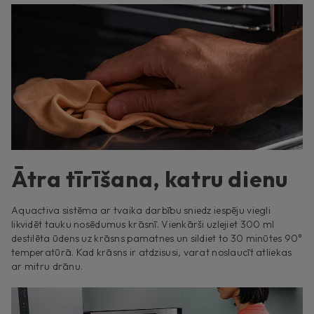
Ātra tīrīšana, katru dienu
Aquactiva sistēma ar tvaika darbību sniedz iespēju viegli
likvidēt tauku nosēdumus krāsnī. Vienkārši uzlejiet 300 ml
destilēta ūdens uz krāsns pamatnes un sildiet to 30 minūtes 90°
temperatūrā. Kad krāsns ir atdzisusi, varat noslaucīt atliekas
ar mitru drānu.