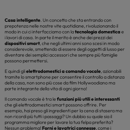
Casa intelligente
. Un concetto che sta entrando con
prepotenza nelle nostre vite quotidiane, rivoluzionando il
modo in cui ci interfacciamo con la
tecnologia domestica
e
i lavori di casa. In parte il merito è anche dei prezzi dei
dispositivi smart
, che negli ultimi anni sono scesi in modo
considerevole, smettendo di essere degli oggetti di lusso per
diventare dei semplici accessori che sempre più famiglie
possono permettersi.
E quindi gli
elettrodomestici a comando vocale
, azionabili
tramite lo smartphone per consentire il controllo a distanza
della casa, non sono più cose da film Hollywoodiano ma
parte integrante della vita di ogni giorno!
Il comando vocale è tra le
funzioni più utili e interessanti
che gli elettrodomestici smart possono offrire. Per
esempio, hai preso gli ingredienti per la cena di stasera ma
non ricordi più tutti i passaggi? Un dubbio su quale sia il
programma migliore per lavare la tua felpa preferita?
Nessun problema!
Forni e lavatrici connesse
, come i