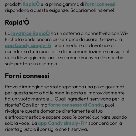
prodotti
RapidÓ
e la prima gamma di
forni connessi
,
rispondono a queste esigenze. Scopriamoli insieme!
Rapid’Ó
La
lavatrice RapidÓ
ha un sistema di connettività con Wi-
Fi che la rende ancora più semplice da usare. Grazie alla
app Candy simply-Fi
, puoi chiedere alla lavatrice di
accedere a tutta una serie di raccomandazioni e consigli sul
ciclo di lavaggio migliore o su come rimuovere le macchie,
solo per fare un esempio.
Forni connessi
Prova a immaginare: stai preparando una pizza gourmet
per questa sera o hai le mani in pasta e improvvisamente
hai un vuoto mentale... Quali ingredienti servivano per la
ricetta? Con il primo
forno connesso di Candy
, puoi
rivolgere queste domande direttamente al tuo
elettrodomestico e sapere cosa (e come) cucinare usando
solo la voce. La
app Candy simply-Fi
risponderà con la
ricetta giusta o il consiglio che ti serviva.