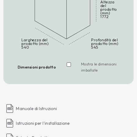
Altezza
del
prodotto
(mm)
1772
Larghezza del
Profondità del
prodotto (mm)
prodotto (mm)
540
545
Mostra le dimensioni
Dimensioni prodotto
imballate
Manuale di Istruzioni
Istruzioni per l'installazione