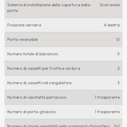
Sistema di installazione della copertura della
Scorrevole
porta
Posizione cerniera
A destra
Porta reversibile
Sì
Numero totale di balconcini
5
Numero di cassetti per frutta e verdura
2
Numero di cassetti nel congelatore
3
Numero di vaschette partauovo
1 trasparente
Numero di porta-ghiaccio
1 trasparente
Numero di ripiani regolabili nello scomparto frigorifero
2+1