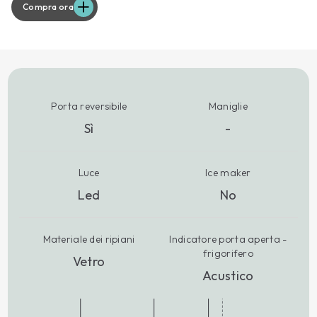
Compra ora
Porta reversibile
Maniglie
Sì
-
Luce
Ice maker
Led
No
Materiale dei ripiani
Indicatore porta aperta -
frigorifero
Vetro
Acustico