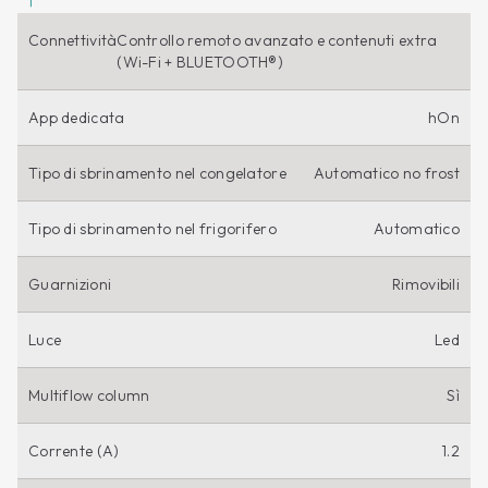
Connettività
Controllo remoto avanzato e contenuti extra
(Wi-Fi + BLUETOOTH®)
App dedicata
hOn
Tipo di sbrinamento nel congelatore
Automatico no frost
Tipo di sbrinamento nel frigorifero
Automatico
Guarnizioni
Rimovibili
Luce
Led
Multiflow column
Sì
Corrente (A)
1.2