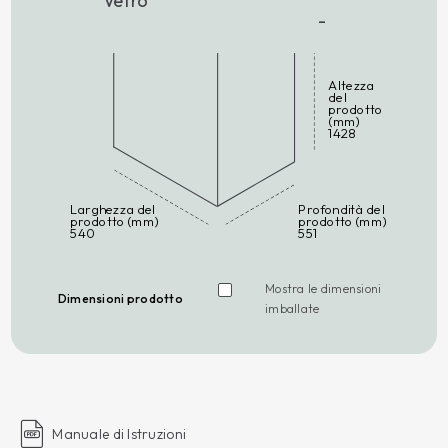
Vetro
-
Altezza
del
prodotto
(mm)
1428
Larghezza del
Profondità del
prodotto (mm)
prodotto (mm)
540
551
Mostra le dimensioni
Dimensioni prodotto
imballate
Manuale di Istruzioni