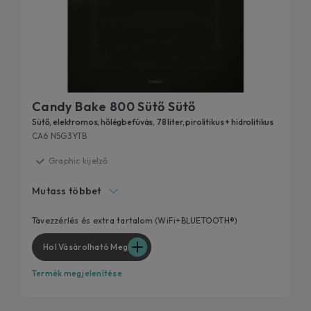
Candy Bake 800 Sütő Sütő
Sütő, elektromos, hőlégbefúvás, 78 liter, pirolitikus + hidrolitikus
CA6 N5G3YTB
Graphic kijelző
hOn alkalmazás
Mutass többet
Előmelegítés nélküli programok
FullMenu - Akár 4 fogás egyszerre
Távezzérlés és extra tartalom (WiFi+BLUETOOTH®)
XL sütőtér: 78l, 6 sütési szint
Hol Vásárolható Meg
Termék megjelenítése