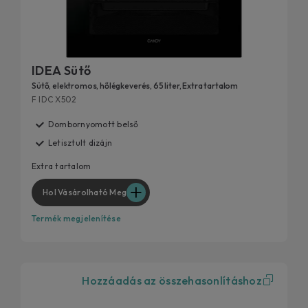
IDEA Sütő
Sütő, elektromos, hőlégkeverés, 65 liter, Extra tartalom
F IDC X502
Dombornyomott belső
Letisztult dizájn
Extra tartalom
Hol Vásárolható Meg
Termék megjelenítése
Hozzáadás az összehasonlításhoz