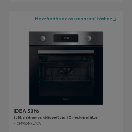
Hozzáadás az összehasonlításhoz
IDEA Sütő
Sütő, elektromos, hőlégbefúvás, 70 liter, hidrolitikus
F CM955NRL/CA