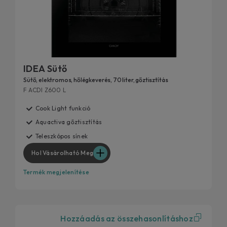
IDEA Sütő
Sütő, elektromos, hőlégkeverés, 70 liter, gőztisztítás
F ACDI Z600 L
Cook Light funkció
Aquactiva gőztisztítás
Teleszkópos sínek
Hol Vásárolható Meg
Termék megjelenítése
Hozzáadás az összehasonlításhoz