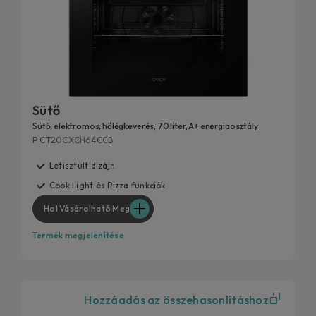
Sütő
Sütő, elektromos, hőlégkeverés, 70 liter, A+ energiaosztály
P CT20CXCH64CCB
Letisztult dizájn
Cook Light és Pizza funkciók
Hol Vásárolható Meg
Termék megjelenítése
Hozzáadás az összehasonlításhoz