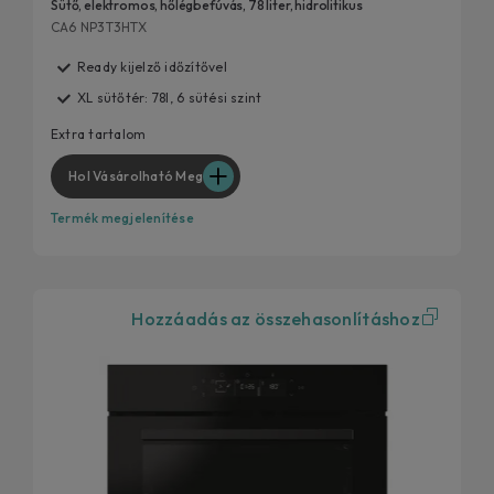
Sütő, elektromos, hőlégbefúvás, 78 liter, hidrolitikus
CA6 NP3T3HTX
Ready kijelző időzítővel
XL sütőtér: 78l, 6 sütési szint
Extra tartalom
Hol Vásárolható Meg
Termék megjelenítése
Hozzáadás az összehasonlításhoz