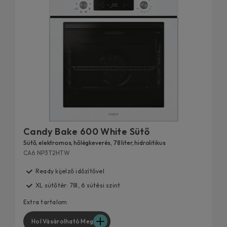
Candy Bake 600 White Sütő
Sütő, elektromos, hőlégkeverés, 78 liter, hidrolitikus
CA6 NP3T2HTW
Ready kijelző időzítővel
XL sütőtér: 78l, 6 sütési szint
Extra tartalom
Hol Vásárolható Meg