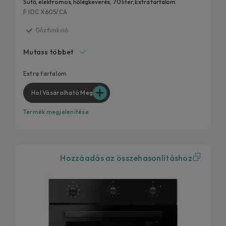
Sütő, elektromos, hőlégkeverés, 70 liter, Extra tartalom
F IDC X605/CA
Gőzfunkció
Aquactiva gőztisztítás
Mutass többet
Cook Light funkció
Oldalsó sínek
Extra tartalom
Hol Vásárolható Meg
Termék megjelenítése
Hozzáadás az összehasonlításhoz