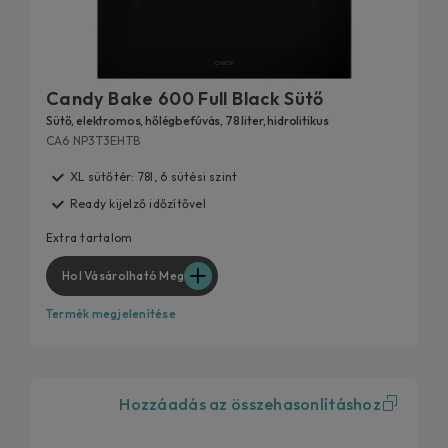
Candy Bake 600 Full Black Sütő
Sütő, elektromos, hőlégbefúvás, 78 liter, hidrolitikus
CA6 NP3T3EHTB
XL sütőtér: 78l, 6 sütési szint
Ready kijelző időzítővel
Extra tartalom
Hol Vásárolható Meg
Termék megjelenítése
Hozzáadás az összehasonlításhoz