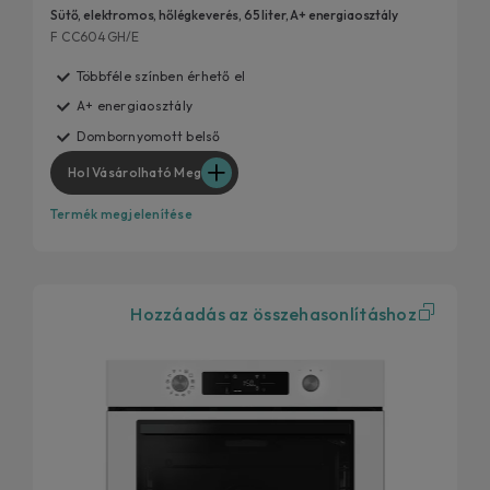
Sütő, elektromos, hőlégkeverés, 65 liter, A+ energiaosztály
F CC604GH/E
Többféle színben érhető el
A+ energiaosztály
Dombornyomott belső
Hol Vásárolható Meg
Termék megjelenítése
Hozzáadás az összehasonlításhoz