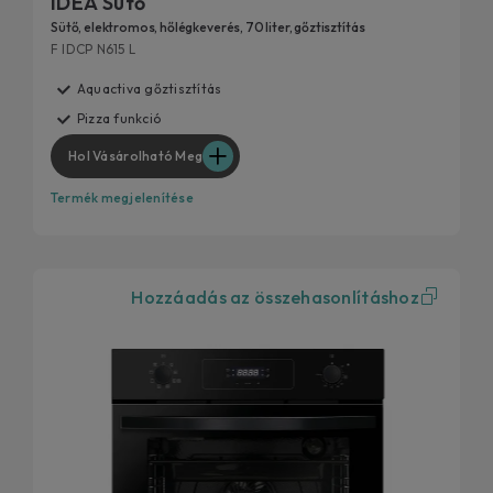
IDEA Sütő
Sütő, elektromos, hőlégkeverés, 70 liter, gőztisztítás
F IDCP N615 L
Aquactiva gőztisztítás
Pizza funkció
Hol Vásárolható Meg
Termék megjelenítése
Hozzáadás az összehasonlításhoz