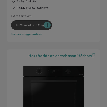
Airfry funkció
Ready kijelző időzítővel
Extra tartalom
Hol Vásárolható Meg
Termék megjelenítése
Hozzáadás az összehasonlításhoz