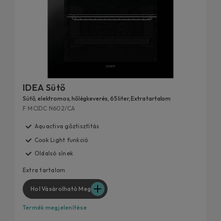
IDEA Sütő
Sütő, elektromos, hőlégkeverés, 65 liter, Extra tartalom
F MCIDC N602/CA
Aquactiva gőztisztítás
Cook Light funkció
Oldalsó sínek
Extra tartalom
Hol Vásárolható Meg
Termék megjelenítése