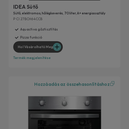
IDEA Sütő
Sütő, elektromos, hőlégkeverés, 70 liter, A+ energiaosztály
P CI 27BCH64CCB
Aquactiva gőztisztítás
Pizza funkció
Hol Vásárolható Meg
Termék megjelenítése
Hozzáadás az összehasonlításhoz