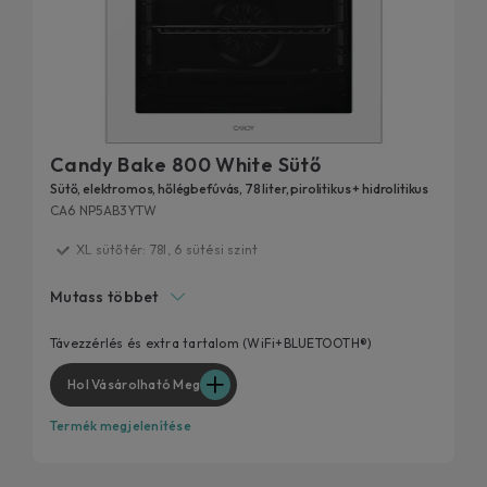
Candy Bake 800 White Sütő
Sütő, elektromos, hőlégbefúvás, 78 liter, pirolitikus + hidrolitikus
CA6 NP5AB3YTW
XL sütőtér: 78l, 6 sütési szint
A++ Energia osztály
Mutass többet
Airfry funkció
Smart View okos digitális kijelző
Távezzérlés és extra tartalom (WiFi+BLUETOOTH®)
Hol Vásárolható Meg
Termék megjelenítése