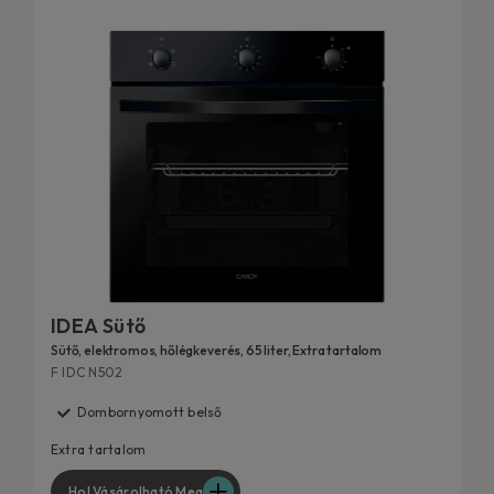
IDEA Sütő
Sütő, elektromos, hőlégkeverés, 65 liter, Extra tartalom
F IDC N502
Dombornyomott belső
Extra tartalom
Hol Vásárolható Meg