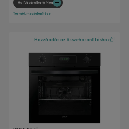
Hol Vásárolható Meg
Termék megjelenítése
Hozzáadás az összehasonlításhoz