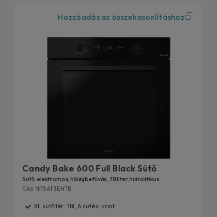
Hozzáadás az összehasonlításhoz
Candy Bake 600 Full Black Sütő
Sütő, elektromos, hőlégbefúvás, 78 liter, hidrolitikus
CA6 NP3AT3EHTB
XL sütőtér: 78l, 6 sütési szint