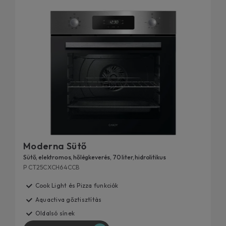
Moderna Sütő
Sütő, elektromos, hőlégkeverés, 70 liter, hidrolitikus
P CT25CXCH64CCB
Cook Light és Pizza funkciók
Aquactiva gőztisztítás
Oldalsó sínek