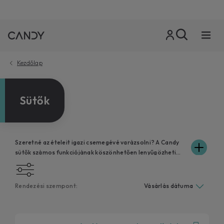
Kezdőlap
Sütők
Szeretné az ételeit igazi csemegévé varázsolni? A Candy
sütők számos funkciójának köszönhetően lenyűgözheti
vendégeit, és minden ételt ugyanolyan profin készíthet el,
mint egy képzett séf. Készítsen pizzát vagy süteményt
családjának gyorsan és egyszerűen. A lineáris formák
Rendezési szempont:
harmóniája és a részletekre való odafigyelés teszi a Candy
sütőket ideálissá bármilyen stílusú konyhához. Az
innovatív hidrolitikus és pirolitikus tisztítóprogramoknak
köszönhetően csak néhány lépésre van szükség ahhoz,