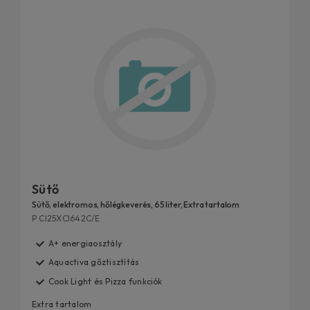
Sütő
Sütő, elektromos, hőlégkeverés, 65 liter, Extra tartalom
P CI25XCI642C/E
A+ energiaosztály
Aquactiva gőztisztítás
Cook Light és Pizza funkciók
Extra tartalom