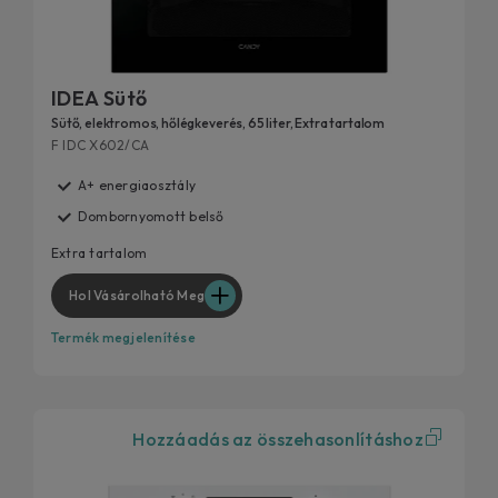
IDEA Sütő
Sütő, elektromos, hőlégkeverés, 65 liter, Extra tartalom
F IDC X602/CA
A+ energiaosztály
Dombornyomott belső
Extra tartalom
Hol Vásárolható Meg
Termék megjelenítése
Hozzáadás az összehasonlításhoz