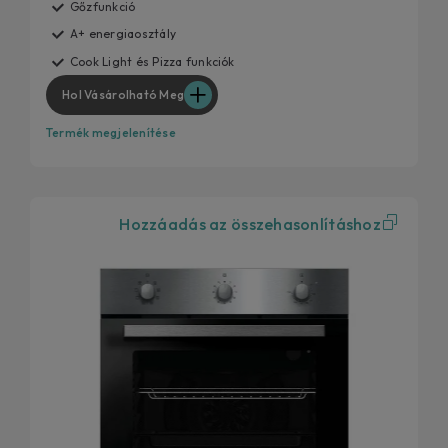
Gőzfunkció
A+ energiaosztály
Cook Light és Pizza funkciók
Hol Vásárolható Meg
Termék megjelenítése
Hozzáadás az összehasonlításhoz