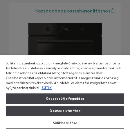
Hozzáadás az összehasonlításhoz
Sütiket használunk az oldalunk megfelelő működésének biztosításához, a
tartalmak és hirdetések személyre szabásához, közösségi média funkciók
felkínálásához és az oldalunk látogatottságának elemzéséhez.
Oldalhasználattal kapcsolatos információkat is megosztunk a közösségi
média területén tevékenykedő, a hirdetési és elemzési szolgáltatásokat
nyújtó partnereinkkel.
SÜTIK
Összes süti elfogadása
Candy Bake 800 Sütő Sütő
Sütő, elektromos, hőlégbefúvás, 78 liter, pirolitikus + hidrolitikus
Összes elutasítása
CA6 NP5B3YTB
Sütik beállítása
Smart View okos digitális kijelző