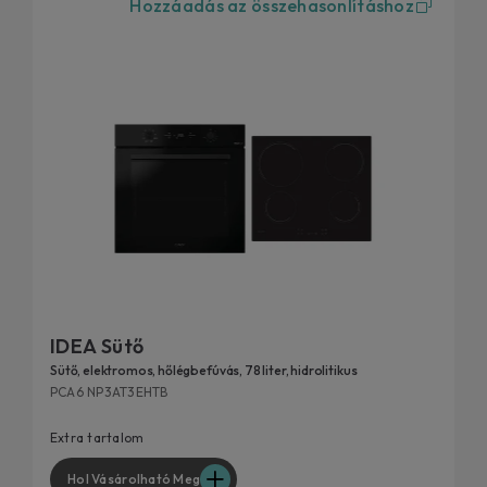
Hozzáadás az összehasonlításhoz
hogy a sütő rövid időn belül újra tiszta és használatra kész
legyen.
IDEA Sütő
Sütő, elektromos, hőlégbefúvás, 78 liter, hidrolitikus
PCA6 NP3AT3EHTB
Extra tartalom
Hol Vásárolható Meg