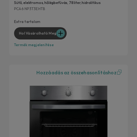
Sütő, elektromos, hőlégbefúvás, 78 liter, hidrolitikus
PCA6 NP3T3EHTB
Extra tartalom
Hol Vásárolható Meg
Termék megjelenítése
Hozzáadás az összehasonlításhoz