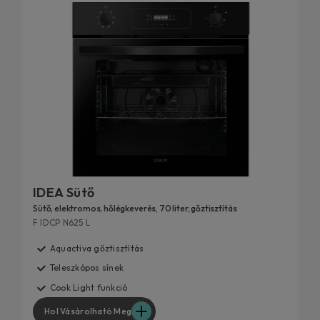
IDEA Sütő
Sütő, elektromos, hőlégkeverés, 70 liter, gőztisztítás
F IDCP N625 L
Aquactiva gőztisztítás
Teleszkópos sínek
Cook Light funkció
Hol Vásárolható Meg