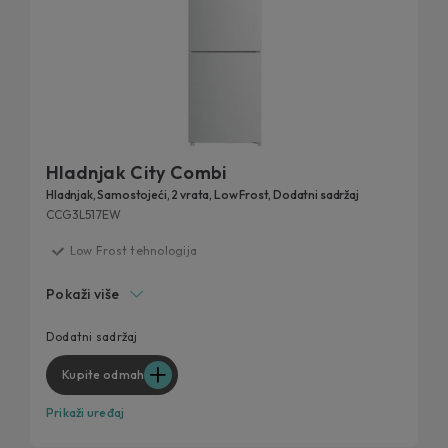
Hladnjak City Combi
Hladnjak, Samostojeći, 2 vrata, Low Frost, Dodatni sadržaj
CCG3L517EW
Low Frost tehnologija
Inverter tehnologija
Pokaži više
Unutrašnji zaslon
Ergonomska i funkcionalna ručka
Dodatni sadržaj
Dodatni sadržaj putem hOn aplikacije
Kupite odmah
Prikaži uređaj