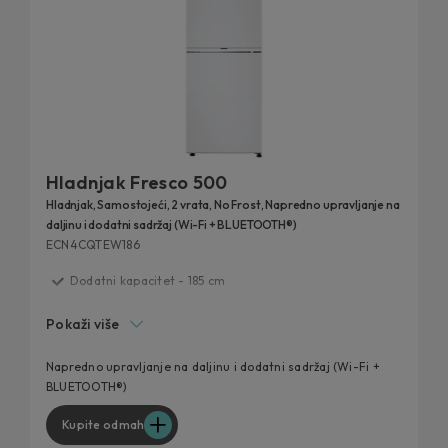
Hladnjak Fresco 500
Hladnjak, Samostojeći, 2 vrata, No Frost, Napredno upravljanje na
daljinu i dodatni sadržaj (Wi-Fi + BLUETOOTH®)
ECN4CQTEW186
Dodatni kapacitet - 185 cm
Fresh 0°C zona za ribu i meso
Pokaži više
Humidity Zona
Dizajniran za svaku kuhinju
Napredno upravljanje na daljinu i dodatni sadržaj (Wi-Fi +
BLUETOOTH®)
Panorama Light
Kupite odmah