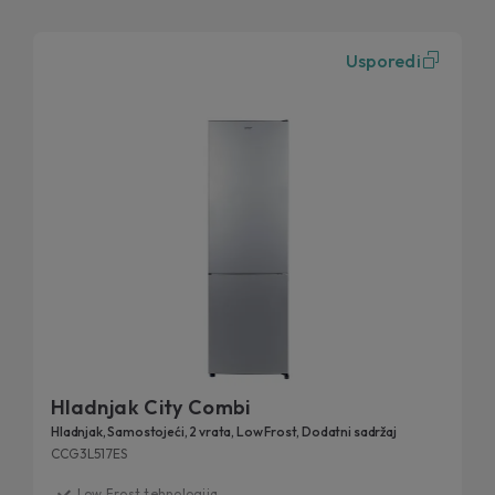
Usporedi
Hladnjak City Combi
Hladnjak, Samostojeći, 2 vrata, Low Frost, Dodatni sadržaj
CCG3L517ES
Low Frost tehnologija