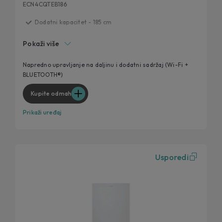
ECN4CQTEB186
Dodatni kapacitet - 185 cm
Fresh 0°C zona za ribu i meso
Pokaži više
Humidity Zona
Dizajniran za svaku kuhinju
Napredno upravljanje na daljinu i dodatni sadržaj (Wi-Fi +
BLUETOOTH®)
Panorama Light
Kupite odmah
Prikaži uređaj
Usporedi