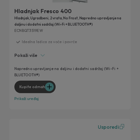
Hladnjak Fresco 400
Hladnjak, Ugradbeni, 2 vrata, No Frost, Napredno upravljanje na
daljinu i dodatni sadržaj (Wi-Fi + BLUETOOTH®)
ECNBQT3519EW
Idealna ladica za voće i povrće
Zajamčena svježina vaše hrane
Pokaži više
15% extra storage capacity
Fridge Blackout Alert / Upozorenje na nestanak struje
Napredno upravljanje na daljinu i dodatni sadržaj (Wi-Fi +
BLUETOOTH®)
Total No Frost tehnologija
Kupite odmah
Prikaži uređaj
Usporedi