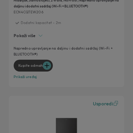
Hladnjak, Samostojeći, 2 vrata, No Frost, Napredno upravljanje na
daljinu i dodatni sadržaj (Wi-Fi + BLUETOOTH®)
ECN4CQTEW206
Dodatni kapacitet - 2m
Funkcija Auto Set - hOn aplikacija
Pokaži više
Circle Fresh tehnologija
Fresh 0°C zona za ribu i meso
Napredno upravljanje na daljinu i dodatni sadržaj (Wi-Fi +
BLUETOOTH®)
Humidity Zona
Kupite odmah
Prikaži uređaj
Usporedi