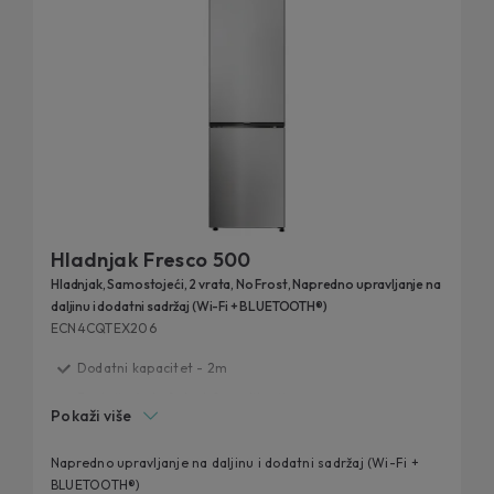
Hladnjak Fresco 500
Hladnjak, Samostojeći, 2 vrata, No Frost, Napredno upravljanje na
daljinu i dodatni sadržaj (Wi-Fi + BLUETOOTH®)
ECN4CQTEX206
Dodatni kapacitet - 2m
Funkcija Auto Set - hOn aplikacija
Pokaži više
Circle Fresh tehnologija
Fresh 0°C zona za ribu i meso
Napredno upravljanje na daljinu i dodatni sadržaj (Wi-Fi +
BLUETOOTH®)
Humidity Zona