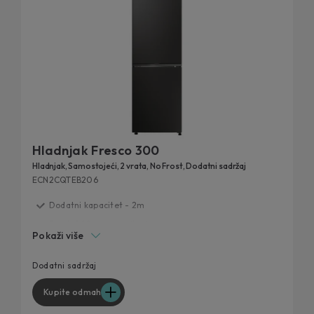
Hladnjak Fresco 300
Hladnjak, Samostojeći, 2 vrata, No Frost, Dodatni sadržaj
ECN2CQTEB206
Dodatni kapacitet - 2m
Fresh 0°C zona za ribu i meso
Pokaži više
Humidity Zona
Dizajniran za svaku kuhinju
Dodatni sadržaj
Circle Fresh tehnologija
Kupite odmah