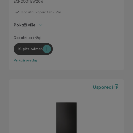
ECN2CQTEW206
Dodatni kapacitet - 2m
Fresh 0°C zona za ribu i meso
Pokaži više
Humidity Zona
Dizajniran za svaku kuhinju
Dodatni sadržaj
Circle Fresh tehnologija
Kupite odmah
Prikaži uređaj
Usporedi