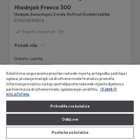
Hladnjak Fresco 300
Hladnjak, Samostojeći, 2 vrata, No Frost, Dodatni sadržaj
ECN2CQTEX206
Dodatni kapacitet - 2m
Fresh 0°C zona za ribu i meso
Pokaži više
Humidity Zona
Dizajniran za svaku kuhinju
Dodatni sadržaj
Circle Fresh tehnologija
Kupite odmah
Kolačićima osiguravamo pravilan rad web-mjesta, prilagodbu sadržaja i
oglasa, pružanje značajki za društvene mreže te analizu prometa.
Prikaži uređaj
Informacije o načinu na koji upotrebljavate naše web-mjesto dijelimo s
partnerima za društvene mreže, oglašavanje i analitiku.
IZJAVA O
KOLAČIĆIMA
Prihvatite sve kolačiće
Usporedi
Odbij sve
Postavke za kolačiće