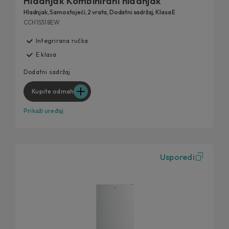
Hladnjak Kombinirani hladnjak
Hladnjak, Samostojeći, 2 vrata, Dodatni sadržaj, Klasa E
CCH1S518EW
Integrirana ručka
E klasa
Dodatni sadržaj
Kupite odmah
Prikaži uređaj
Usporedi