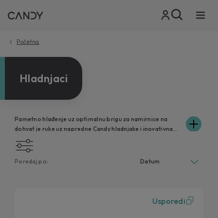
Početna
Hladnjaci
Pametno hlađenje uz optimalnu brigu za namirnice na
dohvat je ruke uz napredne Candy hladnjake i inovativna
rješenja poput automatskog odmrzavanja uz pametan
senzorski sustav ili fleksibilnost kombinacije polica i ladica
za praktičnu prilagodbu zahtjevima svakog korisnika.
Poredaj po:
Upoznajte širok raspon Candy hladnjaka, u samostojećoj
ili ugradbenoj izvedbi, mnoštvu dostupnih veličina, boja,
tehnologija upravljanja i povezivanja. Candy hladnjaci
sinonim su bezbrižnog uživanja u savršenoj svježini, aromi i
Usporedi
okusu namirnica, bez kompromisa po pitanju
učinkovitosti i pouzdanosti uz nenadmašne tehnologije