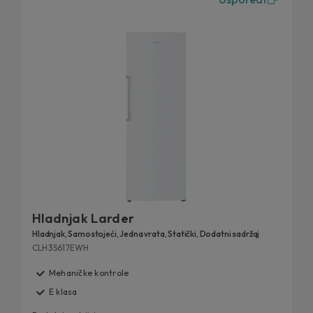
Hladnjak Larder
Hladnjak, Samostojeći, Jedna vrata, Statički, Dodatni sadržaj
CLH3S617EWH
Mehaničke kontrole
E klasa