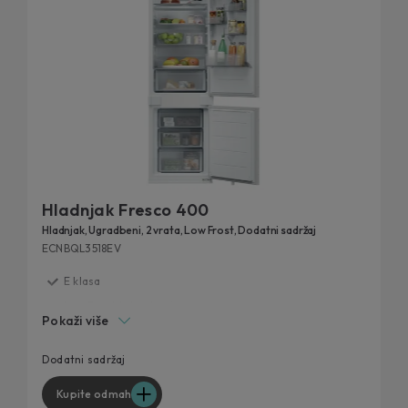
Hladnjak Fresco 400
Hladnjak, Ugradbeni, 2 vrata, Low Frost, Dodatni sadržaj
ECNBQL3518EV
E klasa
Low Frost tehnologija
Pokaži više
Dodatan sadržaj putem hOn aplikacije
Funkcije: Super Cool, Super Freeze
Dodatni sadržaj
Kupite odmah