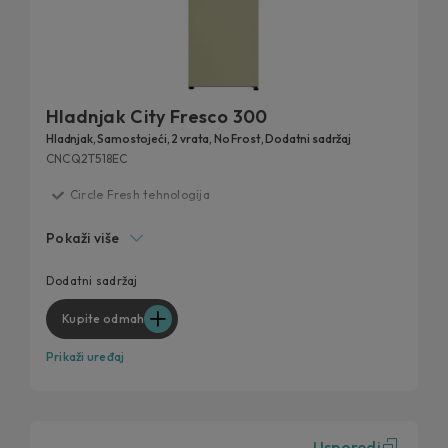
Hladnjak City Fresco 300
Hladnjak, Samostojeći, 2 vrata, No Frost, Dodatni sadržaj
CNCQ2T518EC
Circle Fresh tehnologija
Fresh 0°C zona za ribu i meso
Pokaži više
Dodatni kapacitet - 55 cm širine
Pladanj za zamrzavanje
Dodatni sadržaj
Dizajniran za svaku kuhinju
Kupite odmah
Prikaži uređaj
Usporedi