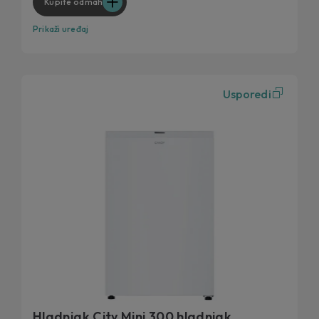
Kupite odmah
Prikaži uređaj
Usporedi
Hladnjak City Mini 300 hladnjak