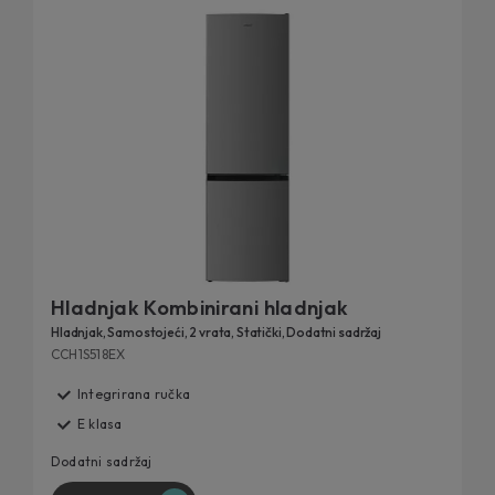
koje nikoga neće ostaviti ravnodušnim.
Hladnjak Kombinirani hladnjak
Hladnjak, Samostojeći, 2 vrata, Statički, Dodatni sadržaj
CCH1S518EX
Integrirana ručka
E klasa
Dodatni sadržaj