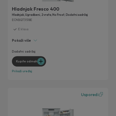
Hladnjak Fresco 400
Hladnjak, Ugradbeni, 2 vrata, No Frost, Dodatni sadržaj
ECNBQT3518E
E klasa
Zajamčena svježina vaše hrane
Pokaži više
Dodatan sadržaj putem hOn aplikacije
Idealna ladica za voće i povrće
Dodatni sadržaj
Total No Frost tehnologija
Kupite odmah
Prikaži uređaj
Usporedi