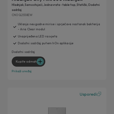
Hladnjak, Samostojeći, Jedna vrata - table top, Statički, Dodatni
sadržaj
CNOQ2S58EW
Uklanja neugodne mirise i sprječava nastanak bakterija
- Aria Clear modul
Unaprijeđena LED rasvjeta
Dodatni sadržaj putem hOn aplikacije
Dodatni sadržaj
Kupite odmah
Prikaži uređaj
Usporedi