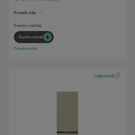
Inverter tehnologija
Pokaži više
Unutrašnji zaslon
Ergonomska i funkcionalna ručka
Dodatni sadržaj
Dodatni sadržaj putem hOn aplikacije
Kupite odmah
Prikaži uređaj
Usporedi