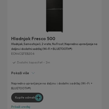
Hladnjak Fresco 500
Hladnjak, Samostojeći, 2 vrata, No Frost, Napredno upravljanje na
daljinu i dodatni sadržaj (Wi-Fi + BLUETOOTH®)
ECN4CQTEB206
Dodatni kapacitet - 2m
Funkcija Auto Set - hOn aplikacija
Pokaži više
Circle Fresh tehnologija
Fresh 0°C zona za ribu i meso
Napredno upravljanje na daljinu i dodatni sadržaj (Wi-Fi +
BLUETOOTH®)
Humidity Zona
Kupite odmah
Prikaži uređaj