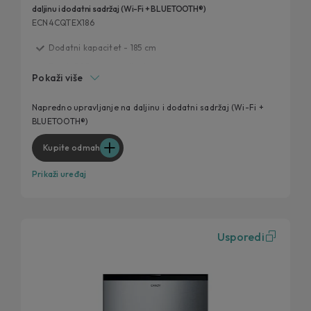
daljinu i dodatni sadržaj (Wi-Fi + BLUETOOTH®)
ECN4CQTEX186
Dodatni kapacitet - 185 cm
Fresh 0°C zona za ribu i meso
Pokaži više
Humidity Zona
Dizajniran za svaku kuhinju
Napredno upravljanje na daljinu i dodatni sadržaj (Wi-Fi +
BLUETOOTH®)
Panorama Light
Kupite odmah
Prikaži uređaj
Usporedi