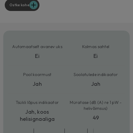
Ostke kohe
Automaatselt avanev uks
Kolmas sahtel
Ei
Ei
Pool koormust
Soolatulede indikaator
Jah
Jah
Tsükli lõpus indikaator
Müratase (dB (A) re 1 pW -
helivõimsus)
Jah, koos
49
helisignaaliga