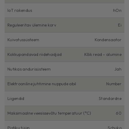
IoT rakendus
hOn
Reguleeritav ülemine korv
Ei
Kuivatussüsteem
Kondensaator
Kokkupandavad riidehoidjad
Kõik read – alumine
Nutikas andurisüsteem
Jah
Elektrooniline juhtimine nuppude abil
Number
Liigendid
Standardne
Maksimaalne veesissevõtu temperatuur (°C)
60
Pistiku tüüp
Schuko