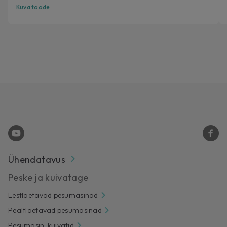
Kuva toode
Ühendatavus
Peske ja kuivatage
Eestlaetavad pesumasinad
Pealtlaetavad pesumasinad
Pesumasin-kuivatid