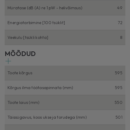
Müratase (dB (A) re 1 pW - helivõimsus)
49
Energiatarbimine [100 tsüklit]
72
Veekulu [tsükli kohta]
8
MÕÕDUD
Toote kõrgus
595
Kõrgus ilma töötasapinnata (mm)
595
Toote laius (mm)
550
Täissügavus, koos ukse ja torudega (mm)
501