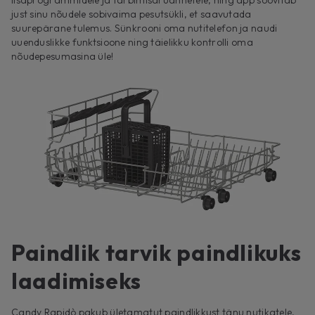
lisaprogrammidele ja tarbimisaruannetele, ning äpp soovitab
just sinu nõudele sobivaima pesutsükli, et saavutada
suurepärane tulemus. Sünkrooni oma nutitelefon ja naudi
uuenduslikke funktsioone ning täielikku kontrolli oma
nõudepesumasina üle!
Paindlik tarvik paindlikuks
laadimiseks
Candy Rapidò pakub ületamatut paindlikkust tänu nutikatele,