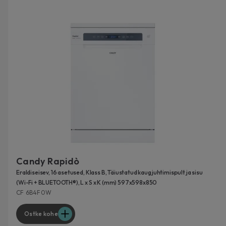
Candy Rapidò
Eraldiseisev, 16 asetused, Klass B, Täiustatud kaugjuhtimispult ja sisu
(Wi-Fi + BLUETOOTH®), L x S x K (mm) 597x598x850
CF 6B4F0W
Ostke kohe