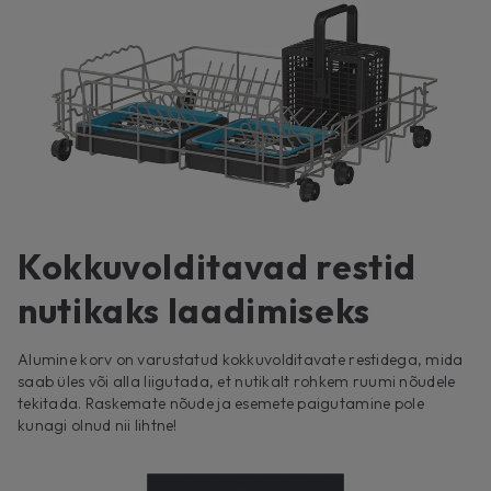
Kokkuvolditavad restid
nutikaks laadimiseks
Alumine korv on varustatud kokkuvolditavate restidega, mida
saab üles või alla liigutada, et nutikalt rohkem ruumi nõudele
tekitada. Raskemate nõude ja esemete paigutamine pole
kunagi olnud nii lihtne!