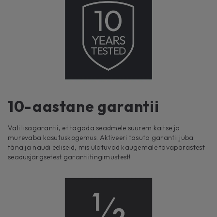
10-aastane garantii
Vali lisagarantii, et tagada seadmele suurem kaitse ja
murevaba kasutuskogemus. Aktiveeri tasuta garantii juba
täna ja naudi eeliseid, mis ulatuvad kaugemale tavapärastest
seadusjärgsetest garantiitingimustest!