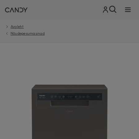
Avaleht
Nõudepesumasinad