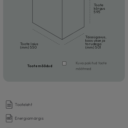
Toote
kõrgus
595
Täissügavus,
koos ukse ja
Toote laius
torudega
(mm) 550
(mm) 501
Kuva pakitud toote
Toote mõõdud
mõõtmed
Tooteleht
Energiamärgis