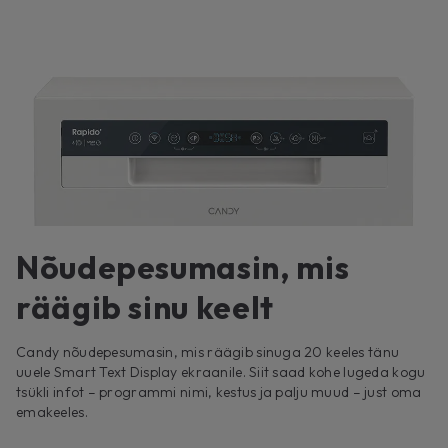
Nõudepesumasin, mis
räägib sinu keelt
Candy nõudepesumasin, mis räägib sinuga 20 keeles tänu
uuele Smart Text Display ekraanile. Siit saad kohe lugeda kogu
tsükli infot – programmi nimi, kestus ja palju muud – just oma
emakeeles.