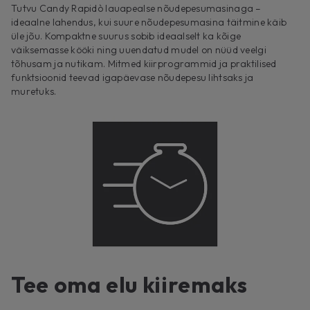
Tutvu Candy Rapidò lauapealse nõudepesumasinaga –
ideaalne lahendus, kui suure nõudepesumasina täitmine käib
üle jõu. Kompaktne suurus sobib ideaalselt ka kõige
väiksemasse kööki ning uuendatud mudel on nüüd veelgi
tõhusam ja nutikam. Mitmed kiirprogrammid ja praktilised
funktsioonid teevad igapäevase nõudepesu lihtsaks ja
muretuks.
Tee oma elu kiiremaks