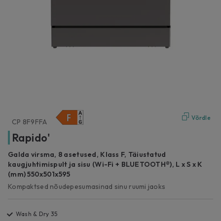
Võrdle
CP 8F9FFA
Rapido'
Galda virsma, 8 asetused, Klass F, Täiustatud
kaugjuhtimispult ja sisu (Wi-Fi + BLUETOOTH®), L x S x K
(mm) 550x501x595
Kompaktsed nõudepesumasinad sinu ruumi jaoks
Wash & Dry 35