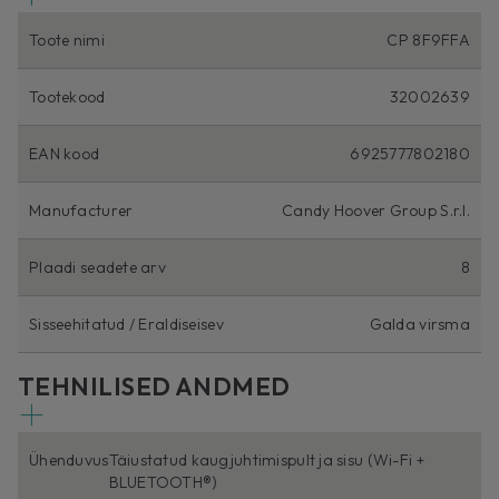
Toote nimi
CP 8F9FFA
Tootekood
32002639
EAN kood
6925777802180
Manufacturer
Candy Hoover Group S.r.l.
Plaadi seadete arv
8
Sisseehitatud / Eraldiseisev
Galda virsma
TEHNILISED ANDMED
Ühenduvus
Täiustatud kaugjuhtimispult ja sisu (Wi-Fi +
BLUETOOTH®)