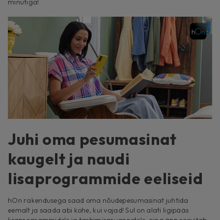
minutiga!
Juhi oma pesumasinat
kaugelt ja naudi
lisaprogrammide eeliseid
hOn rakendusega saad oma nõudepesumasinat juhtida
eemalt ja saada abi kohe, kui vajad! Sul on alati ligipääs