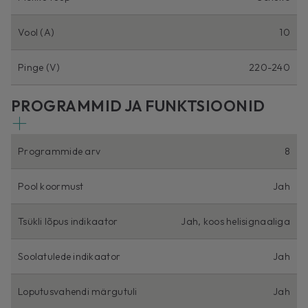
Vool (A)
10
Pinge (V)
220-240
PROGRAMMID JA FUNKTSIOONID
Programmide arv
8
Pool koormust
Jah
Tsükli lõpus indikaator
Jah, koos helisignaaliga
Soolatulede indikaator
Jah
Loputusvahendi märgutuli
Jah