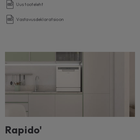
Uus tooteleht
Vastavusdeklaratsioon
Rapido'