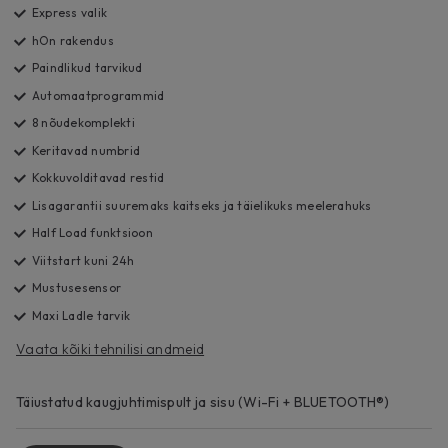
Express valik
hOn rakendus
Paindlikud tarvikud
Automaatprogrammid
8 nõudekomplekti
Keritavad numbrid
Kokkuvolditavad restid
Lisagarantii suuremaks kaitseks ja täielikuks meelerahuks
Half Load funktsioon
Viitstart kuni 24h
Mustusesensor
Maxi Ladle tarvik
Vaata kõiki tehnilisi andmeid
Täiustatud kaugjuhtimispult ja sisu (Wi-Fi + BLUETOOTH®)