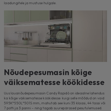
laadungitele ja mustuse hulgale.
Nõudepesumasin kõige
väiksematesse köökidesse
Uus lauanõudepesumasin Candy Rapidò on ideaalne lahendus
ka kõige väiksematesse köökidesse: kuigi selle mõõdud on vaid
595K*550L*501S mm, mahutab see kuni 35 klaasi, 44 tassi või
7 potti ja 3 panni – ning tagab suurepärased pesutulemused.