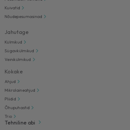
Kuivatid
Nõudepesumasinad
Jahutage
Külmikud
Sügavkülmikud
Veinikülmikud
Kokake
Ahjud
Mikrolaineahjud
Pliidid
Õhupuhastid
Trio
Tehniline abi