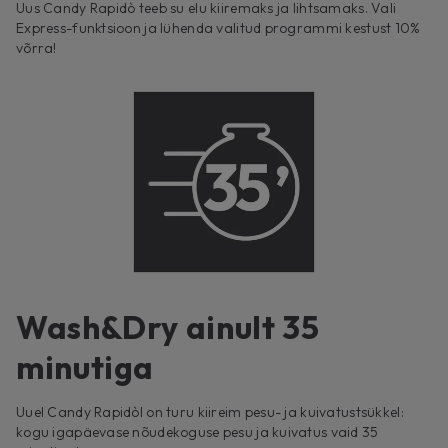
Uus Candy Rapidò teeb su elu kiiremaks ja lihtsamaks. Vali
Express-funktsioon ja lühenda valitud programmi kestust 10%
võrra!
Wash&Dry ainult 35
minutiga
Uuel Candy Rapidòl on turu kiireim pesu- ja kuivatustsükkel:
kogu igapäevase nõudekoguse pesu ja kuivatus vaid 35