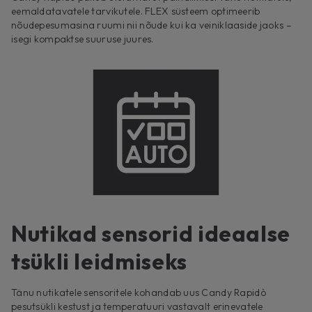
eemaldatavatele tarvikutele. FLEX süsteem optimeerib
nõudepesumasina ruumi nii nõude kui ka veiniklaaside jaoks –
isegi kompaktse suuruse juures.
Nutikad sensorid ideaalse
tsükli leidmiseks
Tänu nutikatele sensoritele kohandab uus Candy Rapidò
pesutsükli kestust ja temperatuuri vastavalt erinevatele