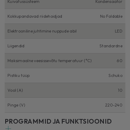
Kuivatussüsteem
Kondensaator
Kokkupandavad riidehoidjad
No Foldable
Elektrooniline juhtimine nuppude abil
LED
Liigendid
Standardne
Maksimaalne veesissevõtu temperatuur (°C)
60
Pistiku tüüp
Schuko
Vool (A)
10
Pinge (V)
220-240
PROGRAMMID JA FUNKTSIOONID