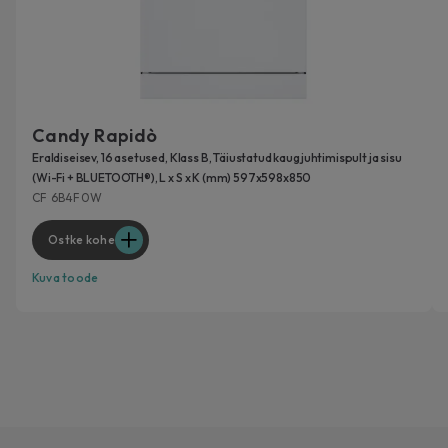
Candy Rapidò
Eraldiseisev, 16 asetused, Klass B, Täiustatud kaugjuhtimispult ja sisu
(Wi-Fi + BLUETOOTH®), L x S x K (mm) 597x598x850
CF 6B4F0W
Ostke kohe
Kuva toode