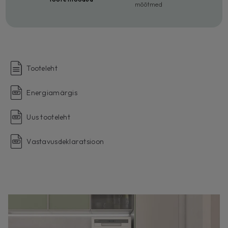
mõõtmed
Tooteleht
Energiamärgis
Uus tooteleht
Vastavusdeklaratsioon