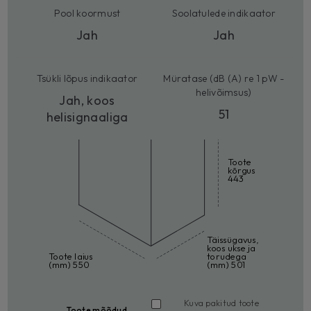
Pool koormust
Soolatulede indikaator
Jah
Jah
Tsükli lõpus indikaator
Müratase (dB (A) re 1 pW -
helivõimsus)
Jah, koos
51
helisignaaliga
Toote
kõrgus
443
Täissügavus,
koos ukse ja
Toote laius
torudega
(mm) 550
(mm) 501
Kuva pakitud toote
Toote mõõdud