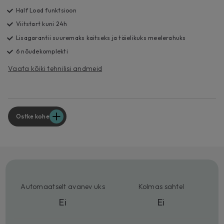
Half Load funktsioon
Viitstart kuni 24h
Lisagarantii suuremaks kaitseks ja täielikuks meelerahuks
6 nõudekomplekti
Vaata kõiki tehnilisi andmeid
Ostke kohe
Automaatselt avanev uks
Kolmas sahtel
Ei
Ei