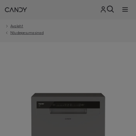
Avaleht
Nõudepesumasinad