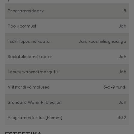
Programmide arv
5
Pool koormust
Jah
Tsükli lõpus indikaator
Jah, koos helisignaaliga
Soolatulede indikaator
Jah
Loputusvahendi märgutuli
Jah
Viitstardi võimalused
3-6-9 tundi
Standard Water Protection
Jah
Programmi kestus [hh:mm]
3:32