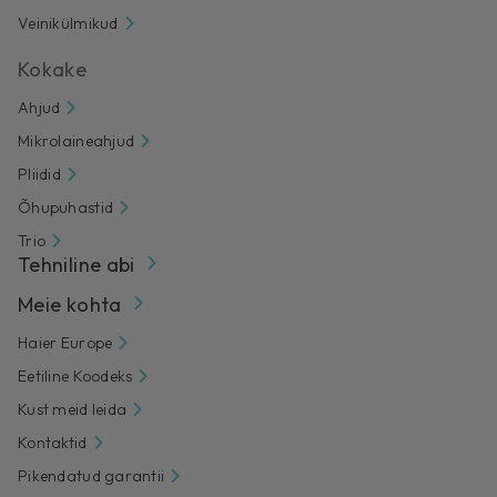
Veinikülmikud
Kokake
Ahjud
Mikrolaineahjud
Pliidid
Õhupuhastid
Trio
Tehniline abi
Meie kohta
Haier Europe
Eetiline Koodeks
Kust meid leida
Kontaktid
Pikendatud garantii