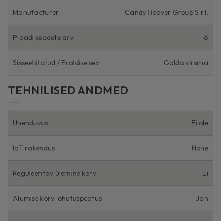
Manufacturer
Candy Hoover Group S.r.l.
Plaadi seadete arv
6
Sisseehitatud / Eraldiseisev
Galda virsma
TEHNILISED ANDMED
Ühenduvus
Ei ole
IoT rakendus
None
Reguleeritav ülemine korv
Ei
Alumise korvi ohutuspeatus
Jah