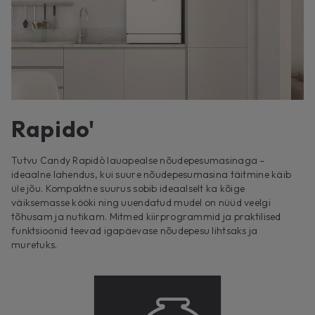
Rapido'
Tutvu Candy Rapidò lauapealse nõudepesumasinaga –
ideaalne lahendus, kui suure nõudepesumasina täitmine käib
üle jõu. Kompaktne suurus sobib ideaalselt ka kõige
väiksemasse kööki ning uuendatud mudel on nüüd veelgi
tõhusam ja nutikam. Mitmed kiirprogrammid ja praktilised
funktsioonid teevad igapäevase nõudepesu lihtsaks ja
muretuks.