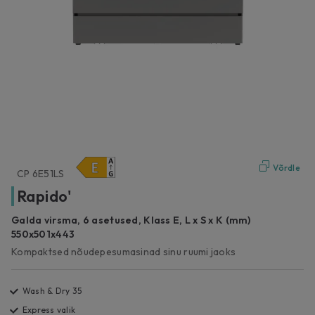
Võrdle
CP 6E51LS
Rapido'
Galda virsma, 6 asetused, Klass E, L x S x K (mm)
550x501x443
Kompaktsed nõudepesumasinad sinu ruumi jaoks
Wash & Dry 35
Express valik