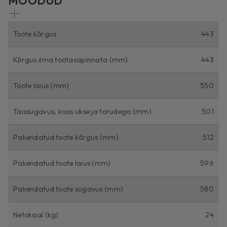
MÕÕDUD
Toote kõrgus
443
Kõrgus ilma töötasapinnata (mm)
443
Toote laius (mm)
550
Täissügavus, koos ukse ja torudega (mm)
501
Pakendatud toote kõrgus (mm)
512
Pakendatud toote laius (mm)
596
Pakendatud toote sügavus (mm)
580
Netokaal (kg)
24