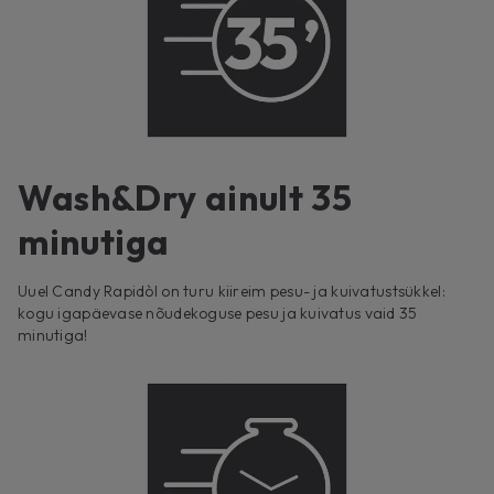
Wash&Dry ainult 35
minutiga
Uuel Candy Rapidòl on turu kiireim pesu- ja kuivatustsükkel:
kogu igapäevase nõudekoguse pesu ja kuivatus vaid 35
minutiga!