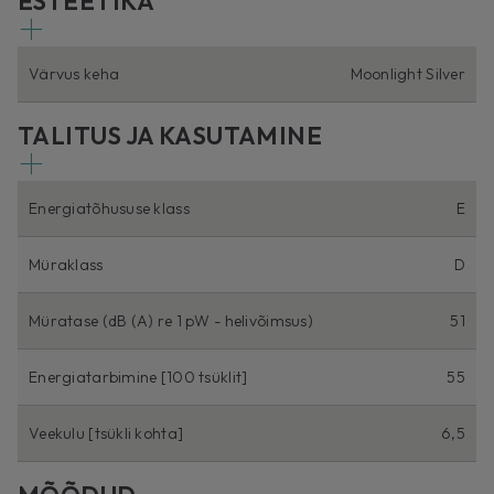
ESTEETIKA
Värvus keha
Moonlight Silver
TALITUS JA KASUTAMINE
Energiatõhususe klass
E
Müraklass
D
Müratase (dB (A) re 1 pW - helivõimsus)
51
Energiatarbimine [100 tsüklit]
55
Veekulu [tsükli kohta]
6,5