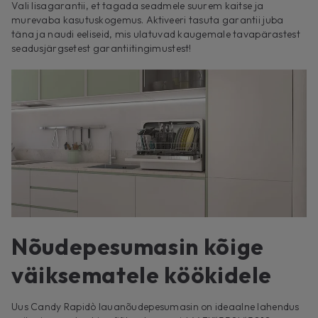
Vali lisagarantii, et tagada seadmele suurem kaitse ja
murevaba kasutuskogemus. Aktiveeri tasuta garantii juba
täna ja naudi eeliseid, mis ulatuvad kaugemale tavapärastest
seadusjärgsetest garantiitingimustest!
Nõudepesumasin kõige
väiksematele köökidele
Uus Candy Rapidò lauanõudepesumasin on ideaalne lahendus