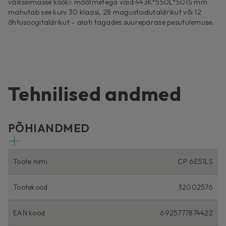
väikseimasse kööki: mõõtmetega vaid 443K*550L*501S mm
mahutab see kuni 30 klaasi, 28 magustoidutaldrikut või 12
õhtusöögitaldrikut – alati tagades suurepärase pesutulemuse.
Tehnilised andmed
PÕHIANDMED
Toote nimi
CP 6E51LS
Tootekood
32002576
EAN kood
6925777874422