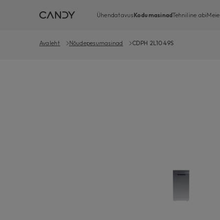
Ühendatavus
Kodumasinad
Tehniline abi
Meie
Avaleht
Nõudepesumasinad
CDPH 2L1049S