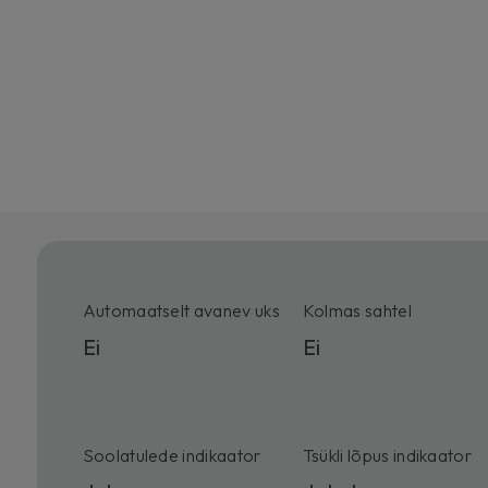
Automaatselt avanev uks
Kolmas sahtel
Ei
Ei
Soolatulede indikaator
Tsükli lõpus indikaator