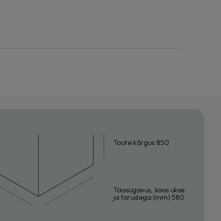
Toote kõrgus 850
Täissügavus, koos ukse
ja torudega (mm) 580