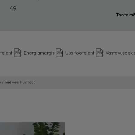
49
Toote m
teleht
Energiamärgis
Uus tooteleht
Vastavusdekl
ks Teid veel huvitada