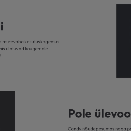
i
e ja murevaba kasutuskogemus.
, mis ulatuvad kaugemale
!
Pole ülevool
Candy nõudepesumasinaga pol