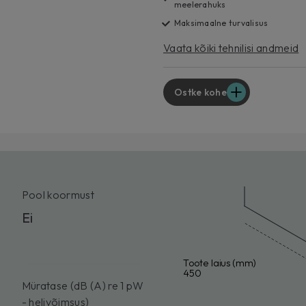
meelerahuks
Maksimaalne turvalisus
Vaata kõiki tehnilisi andmeid
Ostke kohe
Pool koormust
Ei
Toote laius (mm)
450
Müratase (dB (A) re 1 pW
- helivõimsus)