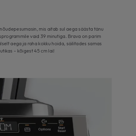
nõudepesumasin, mis aitab sul aega säästa tänu
tusprogrammile vaid 39 minutiga. Brava on parim
selt aega ja raha kokku hoida, säilitades samas
nutikas – kõigest 45 cm lai!