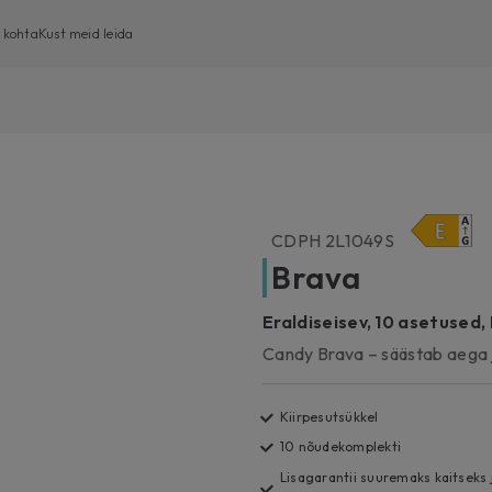
 kohta
Kust meid leida
Eestlaetavad pesumasinad
Pealtlaetavad pesumasinad
Pesumasin-kuivatid
CDPH 2L1049S
Kuivatid
Brava
Nõudepesumasinad
Eraldiseisev, 10 asetused,
Candy Brava – säästab aega 
Kiirpesutsükkel
10 nõudekomplekti
Lisagarantii suuremaks kaitseks j