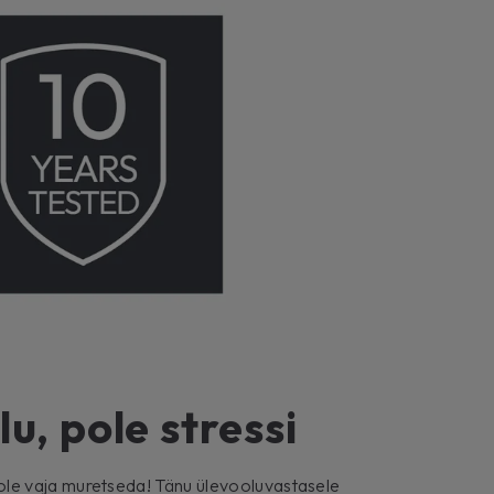
u, pole stressi
e vaja muretseda! Tänu ülevooluvastasele