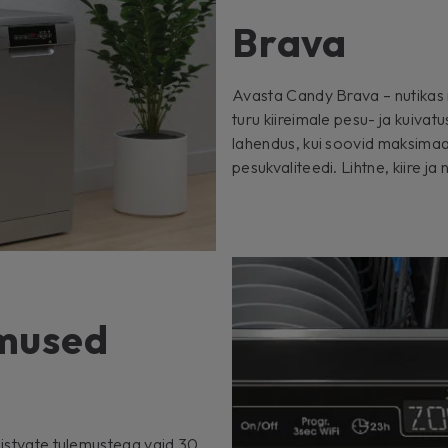
Brava
Avasta Candy Brava – nutikas 
turu kiireimale pesu- ja kuiva
lahendus, kui soovid maksimaal
pesukvaliteedi. Lihtne, kiire ja 
emused
paistvate tulemustega vaid 30