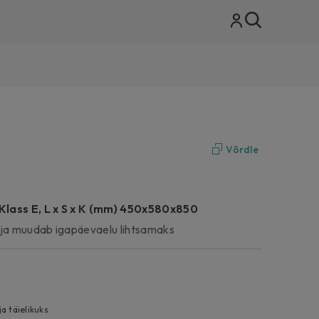
Võrdle
 Klass E, L x S x K (mm) 450x580x850
ja muudab igapäevaelu lihtsamaks
a täielikuks