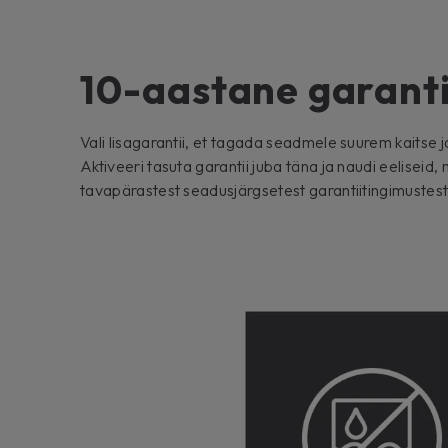
10-aastane garanti
Vali lisagarantii, et tagada seadmele suurem kaits
Aktiveeri tasuta garantii juba täna ja naudi eeliseid
tavapärastest seadusjärgsetest garantiitingimustest