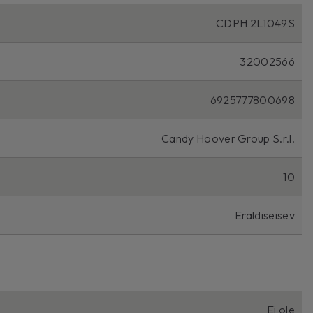
CDPH 2L1049S
32002566
6925777800698
Candy Hoover Group S.r.l.
10
Eraldiseisev
Ei ole