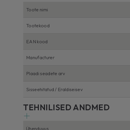
Toote nimi
Tootekood
EAN kood
Manufacturer
Plaadi seadete arv
Sisseehitatud / Eraldiseisev
TEHNILISED ANDMED
Ühenduvus