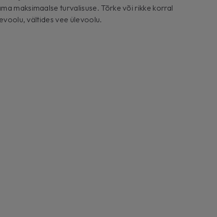
ma maksimaalse turvalisuse. Tõrke või rikke korral
eevoolu, vältides vee ülevoolu.