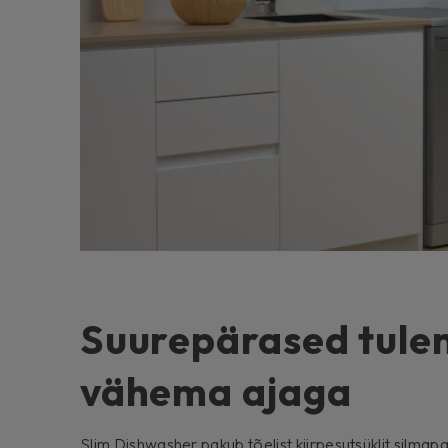
Suurepärased tul
vähema ajaga
Slim Dishwasher pakub tõelist kiirpesutsüklit silma