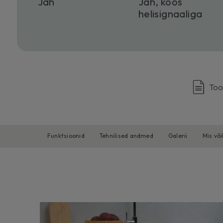
Jah
Jah, koos
helisignaaliga
Too
Funktsioonid
Tehnilised andmed
Galerii
Mis või