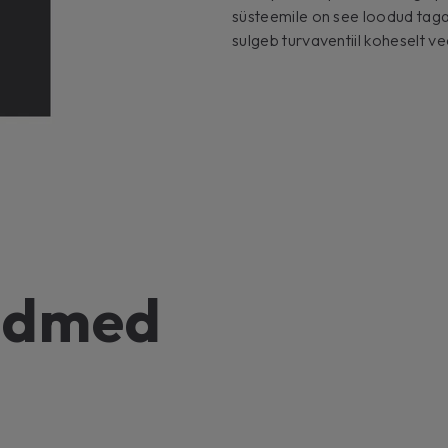
süsteemile on see loodud taga
sulgeb turvaventiil koheselt v
andmed