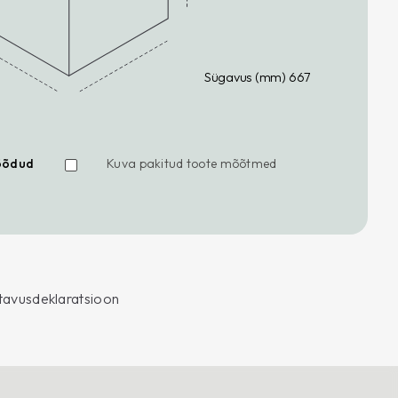
Sügavus (mm) 667
õõdud
Kuva pakitud toote mõõtmed
tavusdeklaratsioon