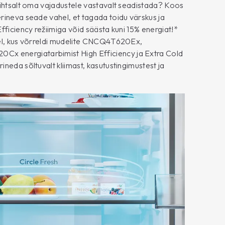
lihtsalt oma vajadustele vastavalt seadistada? Koos
rineva seade vahel, et tagada toidu värskus ja
fficiency režiimiga võid säästa kuni 15% energiat!*
tel, kus võrreldi mudelite CNCQ4T620Ex,
energiatarbimist High Efficiency ja Extra Cold
neda sõltuvalt kliimast, kasutustingimustest ja