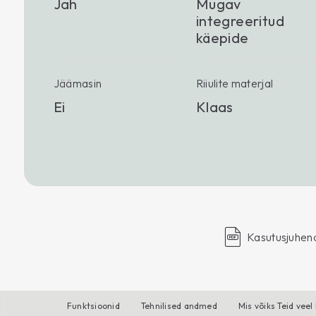
Jah
Mugav
integreeritud
käepide
Jäämasin
Riiulite materjal
Ei
Klaas
Kasutusjuhen
Funktsioonid
Tehnilised andmed
Mis võiks Teid veel