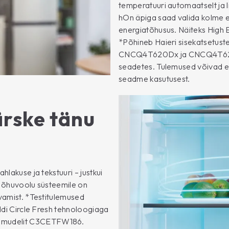
temperatuuri automaatselt ja 
hOn äpiga saad valida kolme e
energiatõhusus. Näiteks High E
*Põhineb Haieri sisekatsetus
CNCQ4T620Dx ja CNCQ4T620Cx 
seadetes. Tulemused võivad eri
seadme kasutusest.
ärske tänu
hlakuse ja tekstuuri – justkui
e õhuvoolu süsteemile on
ivamist. *Testitulemused
eldi Circle Fresh tehnoloogiaga
a mudelit C3CETFW186.