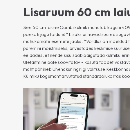
Lisaruum 60 cm lai
See 60 cm laiune Combi külmik mahutab koguni 409 liit
poekoti jagu toidule!* Lisaks annavad suured sügavk
mahukamate esemete jaoks. *Võrdlus on mõeldud t
paremini mõistmiseks, arvestades keskmise suuruse
eeldades, et nende sisu saab paigutada külmiku er
Ületäitmine pole soovitatav – kasuta toodet vastava
maht põhineb Ühendkuningriigi valitsuse Keskkonna
Külmiku kogumaht arvutatud standardolukorras koos kõ