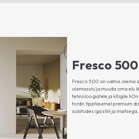
Fresco 500
Fresco 500 on valmis olema s
olemasolu ja muuda oma elu lih
tehnoloogiatele ja kõigile hO
tordil: tipptasemel premium dis
sobitudes iga stiili ja maitsega.