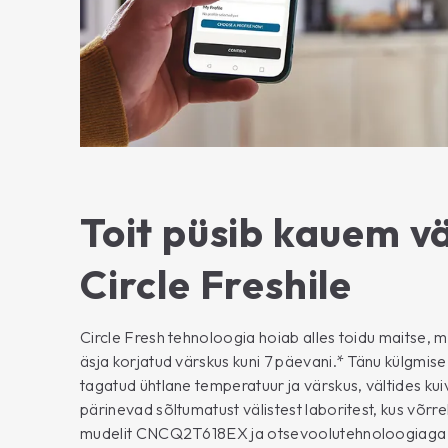
Toit püsib kauem v
Circle Freshile
Circle Fresh tehnoloogia hoiab alles toidu maitse, ma
äsja korjatud värskus kuni 7 päevani.* Tänu külgmis
tagatud ühtlane temperatuur ja värskus, vältides ku
pärinevad sõltumatust välistest laboritest, kus võrr
mudelit CNCQ2T618EX ja otsevoolutehnoloogiag