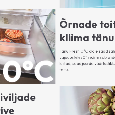
Õrnade toi
kliima tänu
Tänu Fresh 0°C alale saad sah
vajadustele: 0° režiim sobib idea
lülitad, saad juurde väärtuslik
toitu.
iviljade
ive