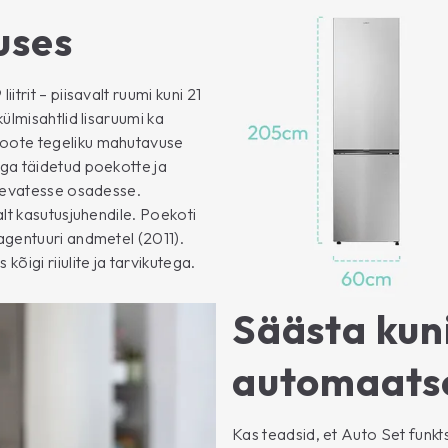
uses
rit – piisavalt ruumi kuni 21
ülmisahtlid lisaruumi ka
oote tegeliku mahutavuse
ga täidetud poekotte ja
inevatesse osadesse.
lt kasutusjuhendile. Poekoti
agentuuri andmetel (2011).
igi riiulite ja tarvikutega.
Säästa kuni
automaatse
Kas teadsid, et Auto Set funkt