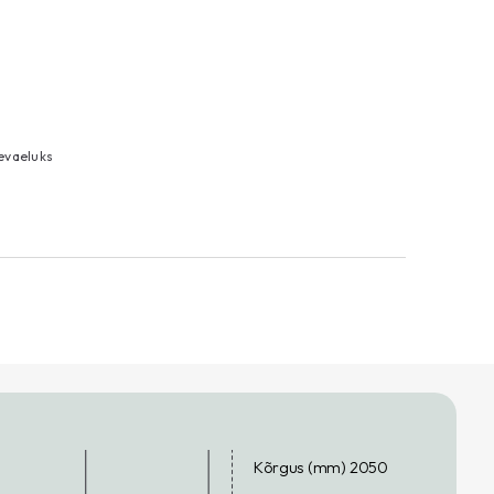
evaeluks
Kõrgus (mm) 2050