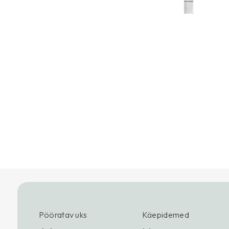
Pööratav uks
Käepidemed