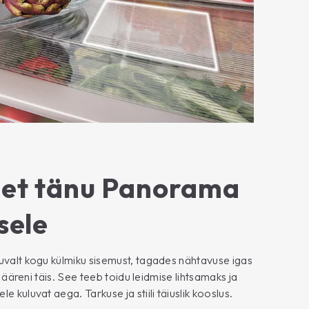
det tänu Panorama
sele
uvalt kogu külmiku sisemust, tagades nähtavuse igas
on ääreni täis. See teeb toidu leidmise lihtsamaks ja
 kuluvat aega. Tarkuse ja stiili täiuslik kooslus.