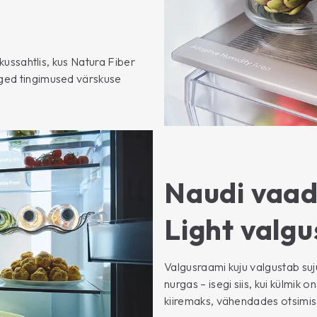
skussahtlis, kus Natura Fiber
iged tingimused värskuse
Naudi vaa
Light valgu
Valgusraami kuju valgustab suj
nurgas – isegi siis, kui külmik 
kiiremaks, vähendades otsimisele