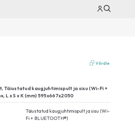
Võrdle
st, Täiustatud kaugjuhtimispult ja sisu (Wi-Fi +
x, L x S x K (mm) 595x667x2050
Täiustatud kaugjuhtimispult ja sisu (Wi-
Fi + BLUETOOTH®)