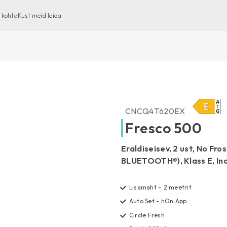
 kohta
Kust meid leida
Eestlaetavad pesumasinad
Pealtlaetavad pesumasinad
Pesumasin-kuivatid
CNCQ4T620EX
Kuivatid
Fresco 500
Nõudepesumasinad
Eraldiseisev, 2 ust, No Fro
BLUETOOTH®), Klass E, Ino
Lisamaht – 2 meetrit
Auto Set - hOn App
Circle Fresh