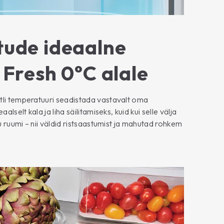
tude ideaalne
 Fresh 0°C alale
tli temperatuuri seadistada vastavalt oma
alselt kala ja liha säilitamiseks, kuid kui selle välja
ku ruumi – nii väldid ristsaastumist ja mahutad rohkem