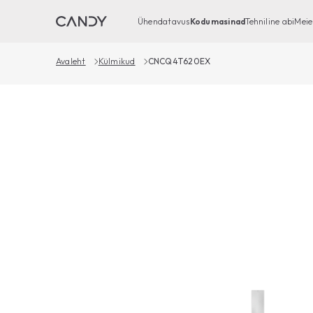
Ühendatavus
Kodumasinad
Tehniline abi
Meie
Avaleht
Külmikud
CNCQ4T620EX