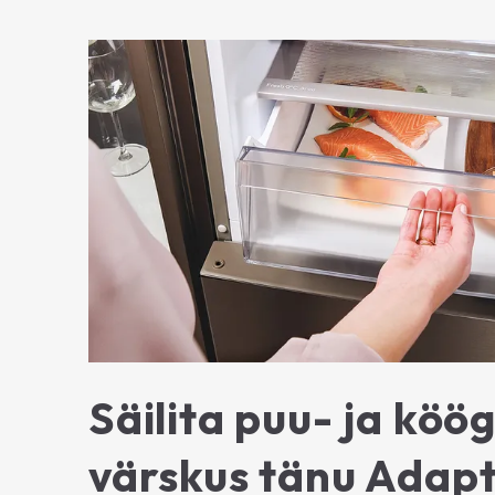
Säilita puu- ja köög
värskus tänu Adapt