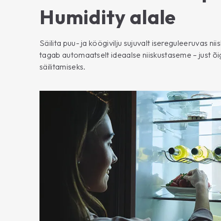
Humidity alale
Säilita puu- ja köögivilju sujuvalt isereguleeruvas nii
tagab automaatselt ideaalse niiskustaseme – just õ
säilitamiseks.