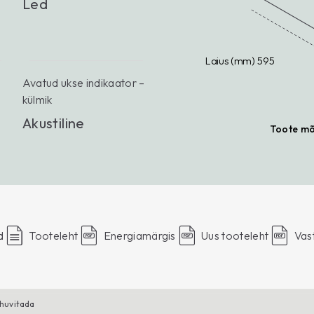
Led
Laius (mm) 595
Avatud ukse indikaator –
külmik
Akustiline
Toote m
d
Tooteleht
Energiamärgis
Uus tooteleht
Vas
 huvitada