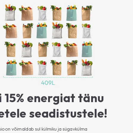
 15% energiat tänu
tele seadistustele!
sioon võimaldab sul külmiku ja sügavkülma