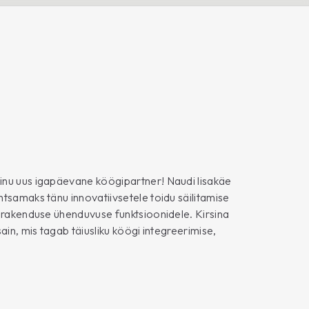
inu uus igapäevane köögipartner! Naudi lisakäe
tsamaks tänu innovatiivsetele toidu säilitamise
n rakenduse ühenduvuse funktsioonidele. Kirsina
ain, mis tagab täiusliku köögi integreerimise,