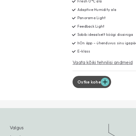
Fresh 0°C ala
Adaptive Humidity ala
Panorama Light
Feedback Light
Sobib ideaalselt köögi disainiga
hOn äpp – ühenduvus sinu igapä
E-klass
Vaata kõiki tehnilisi andmeid
Ostke kohe
Valgus