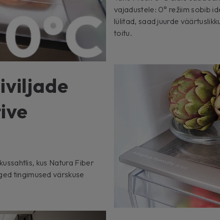
vajadustele: 0° režiim sobib idea
lülitad, saad juurde väärtuslik
toitu.
iviljade
ive
skussahtlis, kus Natura Fiber
iged tingimused värskuse