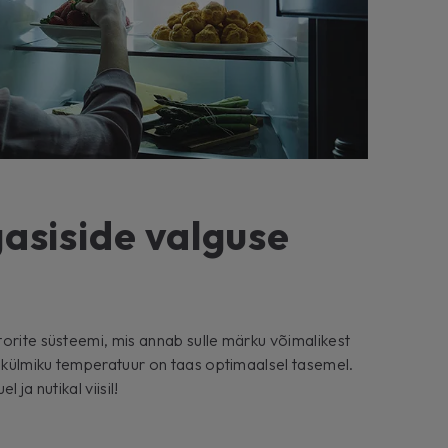
asiside valguse
orite süsteemi, mis annab sulle märku võimalikest
i külmiku temperatuur on taas optimaalsel tasemel.
 ja nutikal viisil!