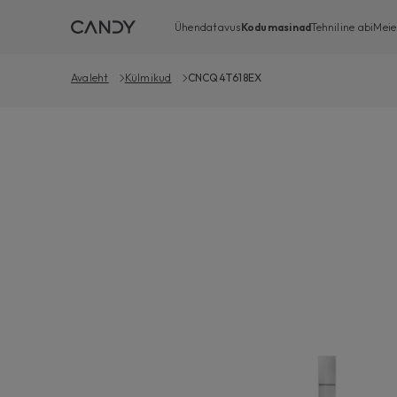
Ühendatavus
Kodumasinad
Tehniline abi
Meie
Avaleht
Külmikud
CNCQ4T618EX