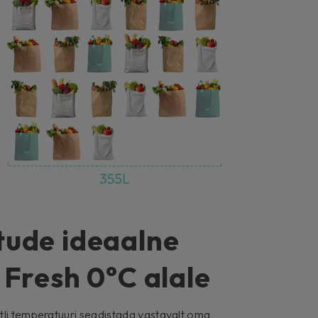
tude ideaalne
 Fresh 0°C alale
tli temperatuuri seadistada vastavalt oma