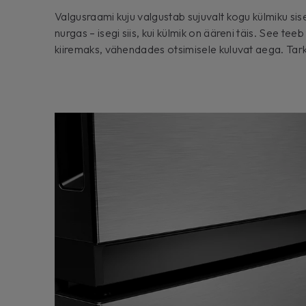
Valgusraami kuju valgustab sujuvalt kogu külmiku si
nurgas – isegi siis, kui külmik on ääreni täis. See tee
kiiremaks, vähendades otsimisele kuluvat aega. Tarkuse