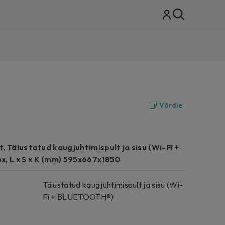
Võrdle
st, Täiustatud kaugjuhtimispult ja sisu (Wi-Fi +
x, L x S x K (mm) 595x667x1850
Täiustatud kaugjuhtimispult ja sisu (Wi-
Fi + BLUETOOTH®)