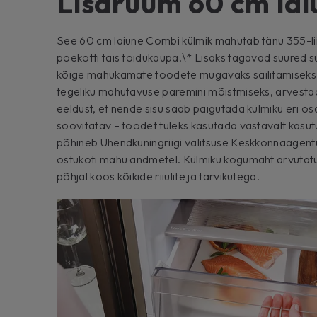
Lisaruum 60 cm lai
See 60 cm laiune Combi külmik mahutab tänu 355-lii
poekotti täis toidukaupa.\* Lisaks tagavad suured s
kõige mahukamate toodete mugavaks säilitamiseks
tegeliku mahutavuse paremini mõistmiseks, arvesta
eeldust, et nende sisu saab paigutada külmiku eri os
soovitatav – toodet tuleks kasutada vastavalt kasut
põhineb Ühendkuningriigi valitsuse Keskkonnaagent
ostukoti mahu andmetel. Külmiku kogumaht arvutat
põhjal koos kõikide riiulite ja tarvikutega.