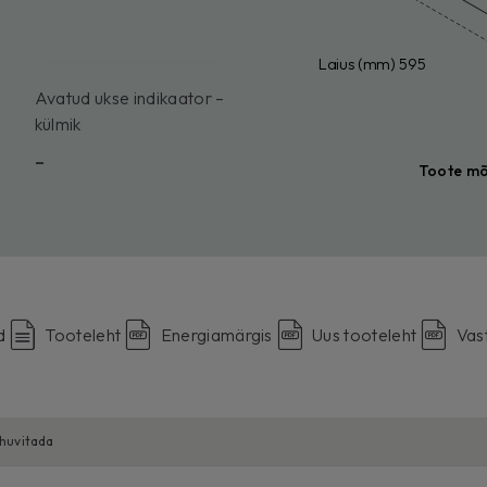
Laius (mm) 595
Avatud ukse indikaator –
külmik
-
Toote m
d
Tooteleht
Energiamärgis
Uus tooteleht
Vas
 huvitada