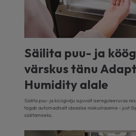
Säilita puu- ja köög
värskus tänu Adapt
Humidity alale
Säilita puu- ja köögivilju sujuvalt isereguleeruvas nii
tagab automaatselt ideaalse niiskustaseme – just õ
säilitamiseks.