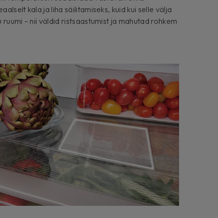
alselt kala ja liha säilitamiseks, kuid kui selle välja
ku ruumi – nii väldid ristsaastumist ja mahutad rohkem