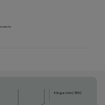
evaeluks
Kõrgus (mm) 1850