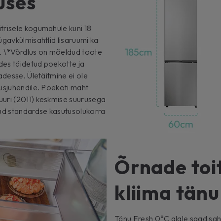
uses
trisele kogumahule kuni 18
ügavkülmisahtlid lisaruumi ka
. \*Võrdlus on mõeldud toote
des täidetud poekotte ja
adesse. Ületäitmine ei ole
usjuhendile. Poekoti maht
uuri (2011) keskmise suurusega
ud standardse kasutusolukorra
Õrnade toi
kliima tänu
Tänu Fresh 0°C alale saad sah