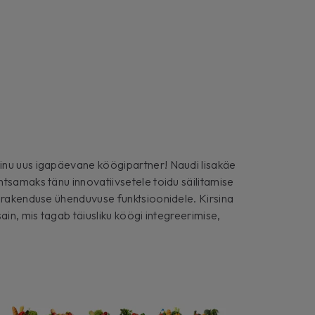
inu uus igapäevane köögipartner! Naudi lisakäe
tsamaks tänu innovatiivsetele toidu säilitamise
n rakenduse ühenduvuse funktsioonidele. Kirsina
ain, mis tagab täiusliku köögi integreerimise,