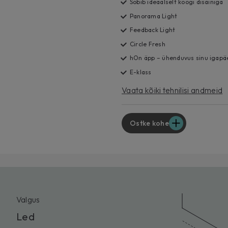
Sobib ideaalselt köögi disainiga
Panorama Light
Feedback Light
Circle Fresh
hOn äpp – ühenduvus sinu igapä
E-klass
Vaata kõiki tehnilisi andmeid
Ostke kohe
Valgus
Led