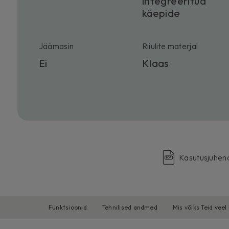
integreeritud
käepide
Jäämasin
Riiulite materjal
Ei
Klaas
Kasutusjuhen
Funktsioonid
Tehnilised andmed
Mis võiks Teid veel