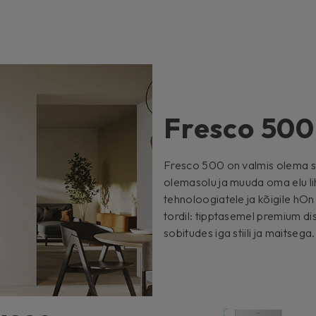
Fresco 500
Fresco 500 on valmis olema s
olemasolu ja muuda oma elu lih
tehnoloogiatele ja kõigile hO
tordil: tipptasemel premium dis
sobitudes iga stiili ja maitsega.