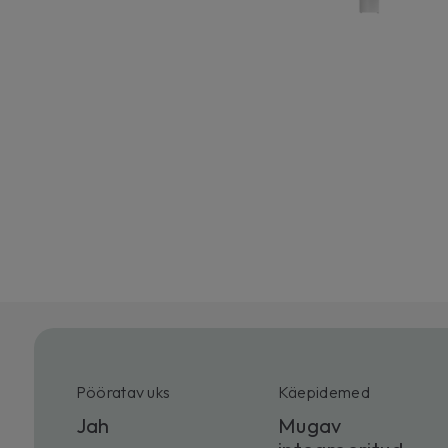
Pööratav uks
Käepidemed
Jah
Mugav