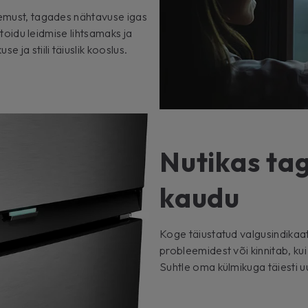
semust, tagades nähtavuse igas
b toidu leidmise lihtsamaks ja
 ja stiili täiuslik kooslus.
Nutikas tag
kaudu
Koge täiustatud valgusindikaat
probleemidest või kinnitab, ku
Suhtle oma külmikuga täiesti uuel