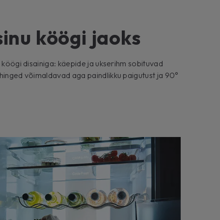
sinu köögi jaoks
u köögi disainiga: käepide ja ukserihm sobituvad
 hinged võimaldavad aga paindlikku paigutust ja 90°