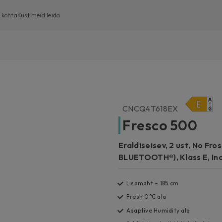
 kohta
Kust meid leida
Eestlaetavad pesumasinad
Pealtlaetavad pesumasinad
Pesumasin-kuivatid
CNCQ4T618EX
Kuivatid
Fresco 500
Nõudepesumasinad
Eraldiseisev, 2 ust, No Fro
BLUETOOTH®), Klass E, Ino
Lisamaht – 185 cm
Fresh 0°C ala
Adaptive Humidity ala