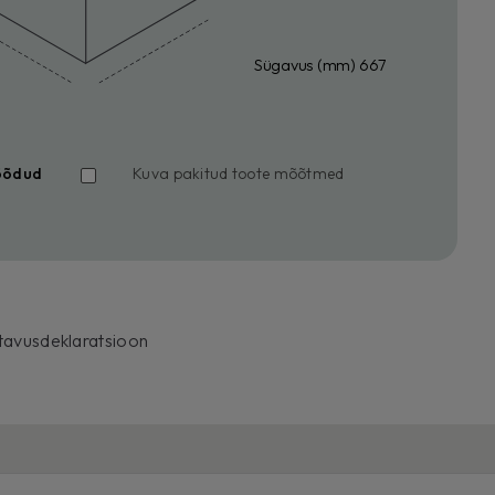
Sügavus (mm) 667
õõdud
Kuva pakitud toote mõõtmed
tavusdeklaratsioon