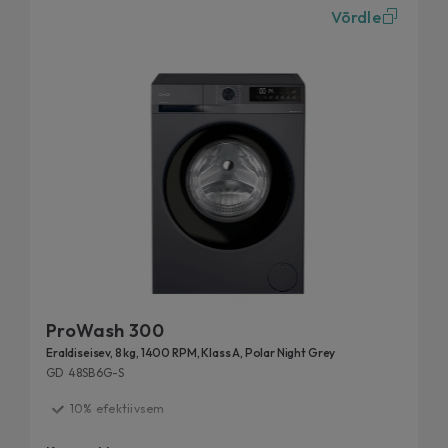
Võrdle
ProWash 300
Eraldiseisev, 8 kg, 1400 RPM, Klass A, Polar Night Grey
GD 48SB6G-S
10% efektiivsem
Kiirpesutsüklid