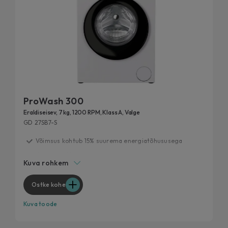
ProWash 300
Eraldiseisev, 7 kg, 1200 RPM, Klass A, Valge
GD 27SB7-S
Võimsus kohtub 15% suurema energiatõhususega
Kiirpesutsüklid
Kuva rohkem
20 aasta jooksul testitud
Eemalda 99% igapäevastest plekkidest
Ostke kohe
Hügieenilised funktsioonid
Kuva toode