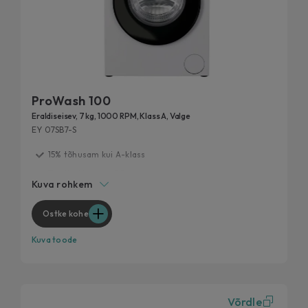
ProWash 100
Eraldiseisev, 7 kg, 1000 RPM, Klass A, Valge
EY 07SB7-S
15% tõhusam kui A-klass
Testitud kestma 20 aastat
Kuva rohkem
Mitmekülgne kiirus
Maksimaalne jõudlus, minimaalne müra
Ostke kohe
Eemalda 99% igapäevastest plekkidest
Kuva toode
Võrdle