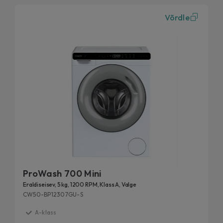
Võrdle
ProWash 700 Mini
Eraldiseisev, 5 kg, 1200 RPM, Klass A, Valge
CW50-BP12307GU-S
A-klass