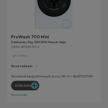
ProWash 700 Mini
Eraldiseisev, 5 kg, 1200 RPM, Klass A, Valge
CW50-BP12307U1-S
A-klass
Smart Spray
Kuva rohkem
Antibakteriaalne töötlus
Soft Drum
Täiustatud kaugjuhtimispult ja sisu (Wi-Fi + BLUETOOTH®)
Inverter-mootor
Ostke kohe
Kuva toode