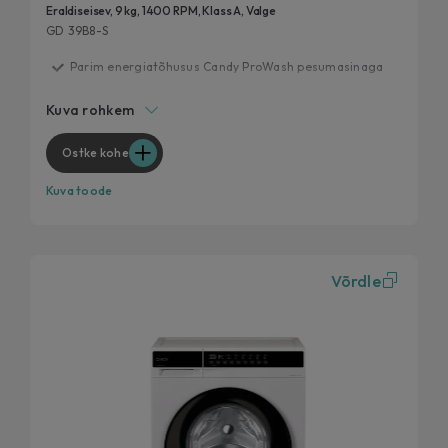
Eraldiseisev, 9 kg, 1400 RPM, Klass A, Valge
GD 39B8-S
Parim energiatõhusus Candy ProWash pesumasinaga
20 aasta jooksul testitud
Kuva rohkem
Kiirpesutsüklid
Eemalda 99% igapäevastest plekkidest
Ostke kohe
Hügieenilised funktsioonid
Kuva toode
Võrdle