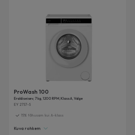
ProWash 100
Eraldiseisev, 7 kg, 1200 RPM, Klass A, Valge
EY 27S7-S
15% tõhusam kui A-klass
Testitud kestma 20 aastat
Kuva rohkem
Mitmekülgne kiirus