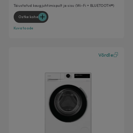
Pese pesu nutikamalt, mitte raskemalt
Täiustatud kaugjuhtimispult ja sisu (Wi-Fi + BLUETOOTH®)
Optimeeri iga masinatäit
Ostke kohe
Kuva toode
Võrdle