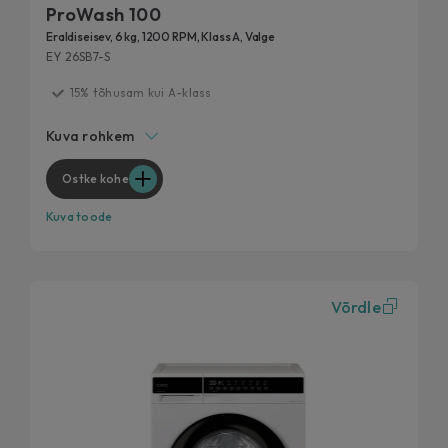
ProWash 100
Eraldiseisev, 6 kg, 1200 RPM, Klass A, Valge
EY 26SB7-S
15% tõhusam kui A-klass
Testitud kestma 20 aastat
Kuva rohkem
Mitmekülgne kiirus
Maksimaalne jõudlus, minimaalne müra
Ostke kohe
Eemalda 99% igapäevastest plekkidest
Kuva toode
Võrdle