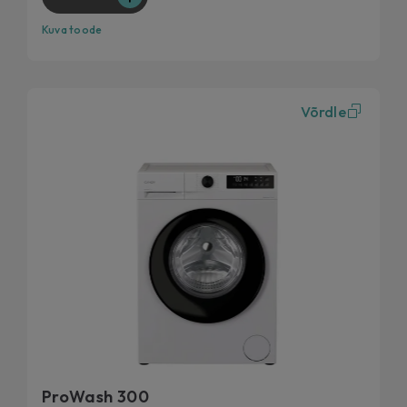
Täiuslik stabiilsus, sosinvaikne pesu
Kuva toode
Võrdle
ProWash 300