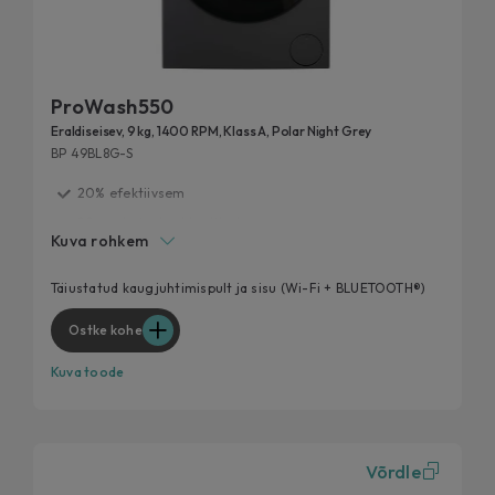
ProWash550
Eraldiseisev, 9 kg, 1400 RPM, Klass A, Polar Night Grey
BP 49BL8G-S
20% efektiivsem
20 aasta jooksul testitud
Kuva rohkem
Eemalda 99% igapäevastest plekkidest
Nutikam Candy – parem kasutuskogemus
Täiustatud kaugjuhtimispult ja sisu (Wi-Fi + BLUETOOTH®)
Tõsta oma pesumasina hügieenitaset
Ostke kohe
Kuva toode
Võrdle