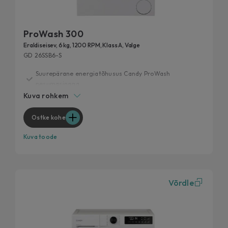
ProWash 300
Eraldiseisev, 6 kg, 1200 RPM, Klass A, Valge
GD 26SSB6-S
Suurepärane energiatõhusus Candy ProWash
pesumasinaga
Kuva rohkem
20 aasta jooksul testitud
Extra Slim, maksimaalne pesujõudlus
Ostke kohe
Kiirpesutsüklid
Kuva toode
Eemalda 99% igapäevastest plekkidest
Võrdle