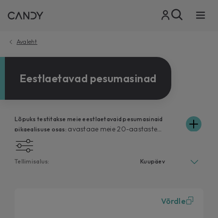
Avaleht
Eestlaetavad pesumasinad
Lõpuks testitakse meie eestlaetavaid pesumasinaid
avastage meie 20-aastaste
pikaealisuse osas:
vastupidavustestide üksikasjad.
Tellimisalus:
Võrdle