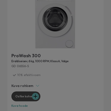
ProWash 300
Eraldiseisev, 6 kg, 1000 RPM, Klass A, Valge
GD 06SS6-S
10% efektiivsem
Extra Slim, maksimaalne pesujõudlus
Kuva rohkem
Kiirpesutsüklid
20 aasta jooksul testitud
Ostke kohe
Eemalda 99% igapäevastest plekkidest
Kuva toode