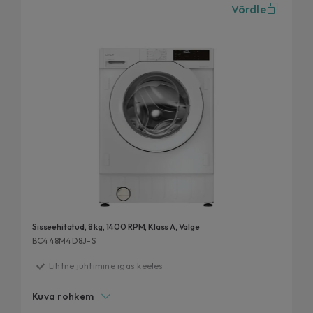
Võrdle
Sisseehitatud, 8 kg, 1400 RPM, Klass A, Valge
BC448M4D8J-S
Lihtne juhtimine igas keeles
Loodud sobituma sinu ruumiga
Kuva rohkem
20% efektiivsem