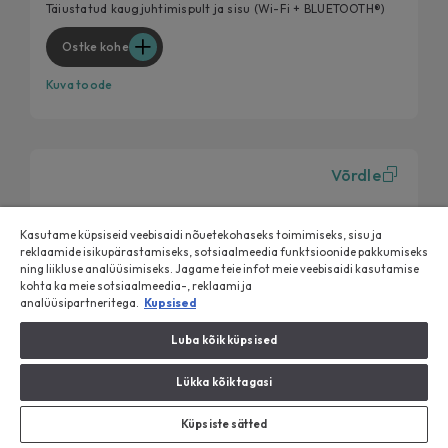
Nutikam Candy – parem kasutuskogemus
Täiustatud kaugjuhtimispult ja sisu (Wi-Fi + BLUETOOTH®)
Tõsta oma pesumasina hügieenitaset
Ostke kohe
Kuva toode
Võrdle
Kasutame küpsiseid veebisaidi nõuetekohaseks toimimiseks, sisu ja
reklaamide isikupärastamiseks, sotsiaalmeedia funktsioonide pakkumiseks
ning liikluse analüüsimiseks. Jagame teie infot meie veebisaidi kasutamise
kohta ka meie sotsiaalmeedia-, reklaami ja
analüüsipartneritega.
Kupsised
Luba kõik küpsised
Lükka kõik tagasi
Küpsiste sätted