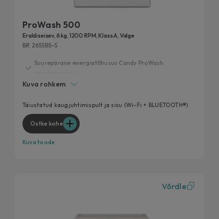
ProWash 500
Eraldiseisev, 6 kg, 1200 RPM, Klass A, Valge
BR 26SSB5-S
Suurepärane energiatõhusus Candy ProWash
pesumasinaga
Kuva rohkem
20 aasta jooksul testitud
Extra Slim, maksimaalne pesujõudlus
Täiustatud kaugjuhtimispult ja sisu (Wi-Fi + BLUETOOTH®)
Sinu lemmikpesutsükkel, nüüd veelgi tõhusam
Ostke kohe
Eemalda 99% igapäevastest plekkidest
Kuva toode
Võrdle