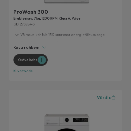
ProWash 300
Eraldiseisev, 7 kg, 1200 RPM, Klass A, Valge
GD 27SSB7-S
Võimsus kohtub 15% suurema energiatõhususega
Extra Slim, maksimaalne pesujõudlus
Kuva rohkem
Kiirpesutsüklid
20 aasta jooksul testitud
Ostke kohe
Eemalda 99% igapäevastest plekkidest
Kuva toode
Võrdle