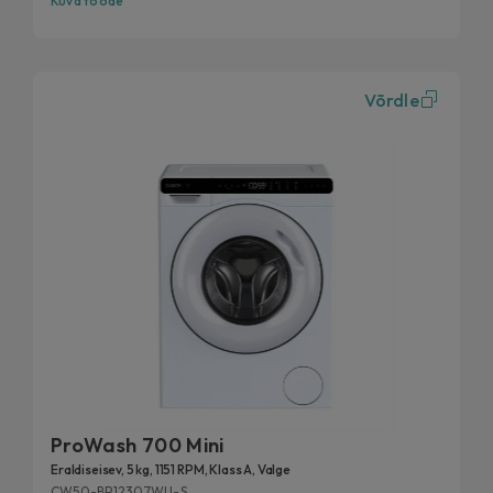
Kuva toode
Võrdle
ProWash 700 Mini
Eraldiseisev, 5 kg, 1151 RPM, Klass A, Valge
CW50-BP12307WU-S