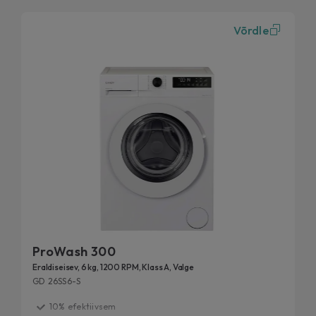
Võrdle
ProWash 300
Eraldiseisev, 6 kg, 1200 RPM, Klass A, Valge
GD 26SS6-S
10% efektiivsem