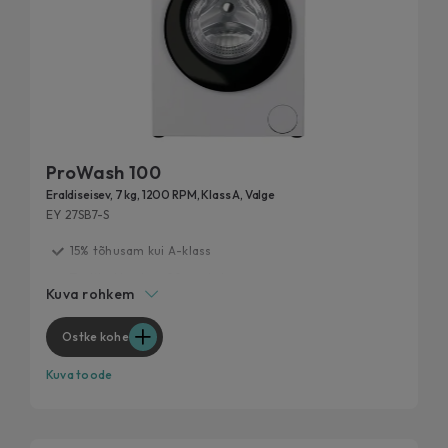
ProWash 100
Eraldiseisev, 7 kg, 1200 RPM, Klass A, Valge
EY 27SB7-S
15% tõhusam kui A-klass
Testitud kestma 20 aastat
Kuva rohkem
Mitmekülgne kiirus
Eemalda 99% igapäevastest plekkidest
Ostke kohe
Maksimaalne jõudlus, minimaalne müra
Kuva toode