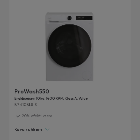
ProWash550
Eraldiseisev, 10 kg, 1400 RPM, Klass A, Valge
BP 410BL8-S
20% efektiivsem
20 aasta jooksul testitud
Kuva rohkem
Eemalda 99% igapäevastest plekkidest