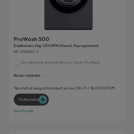
ProWash 500
Eraldiseisev, 6 kg, 1200 RPM, Klass A, 16 programmid
BR 26SSB6G-S
Suurepärane energiatõhusus Candy ProWash
pesumasinaga
Kuva rohkem
20 aasta jooksul testitud
Extra Slim, maksimaalne pesujõudlus
Täiustatud kaugjuhtimispult ja sisu (Wi-Fi + BLUETOOTH®)
Sinu lemmikpesutsükkel, nüüd veelgi tõhusam
Ostke kohe
Eemalda 99% igapäevastest plekkidest
Kuva toode