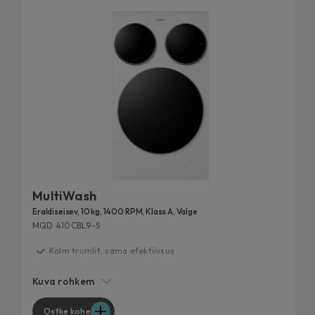
MultiWash
Eraldiseisev, 10 kg, 1400 RPM, Klass A, Valge
MQD 410CBL9-S
Kolm trumlit, sama efektiivsus
Vähenda pesemisele kuluvat aega poole võrra
Kuva rohkem
Pesumasin, mis sobib kõigile
Tipptasemel pesutulemus lühema ajaga
Ostke kohe