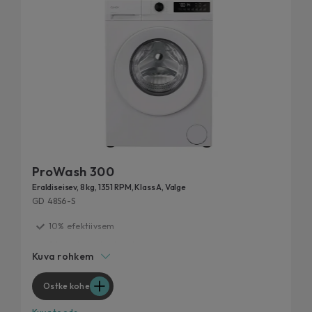
ProWash 300
Eraldiseisev, 8 kg, 1351 RPM, Klass A, Valge
GD 48S6-S
10% efektiivsem
20 aasta jooksul testitud
Kuva rohkem
Kiirpesutsüklid
Eemalda 99% igapäevastest plekkidest
Ostke kohe
Hügieenilised funktsioonid