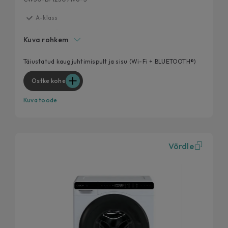
A-klass
Smart Spray
Kuva rohkem
Antibakteriaalne töötlus
Soft Drum
Täiustatud kaugjuhtimispult ja sisu (Wi-Fi + BLUETOOTH®)
Kiire 15-minutiline programm
Ostke kohe
Kuva toode
Võrdle