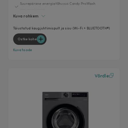
Suurepärane energiatõhusus Candy ProWash
pesumasinaga
Kuva rohkem
20 aasta jooksul testitud
Extra Slim, maksimaalne pesujõudlus
Täiustatud kaugjuhtimispult ja sisu (Wi-Fi + BLUETOOTH®)
Sinu lemmikpesutsükkel, nüüd veelgi tõhusam
Ostke kohe
Eemalda 99% igapäevastest plekkidest
Kuva toode
Võrdle