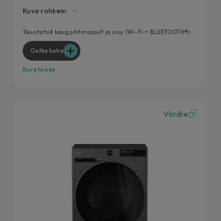
Smart Spray
Kuva rohkem
Antibakteriaalne töötlus
Soft Drum
Täiustatud kaugjuhtimispult ja sisu (Wi-Fi + BLUETOOTH®)
Inverter-mootor
Ostke kohe
Kuva toode
Võrdle