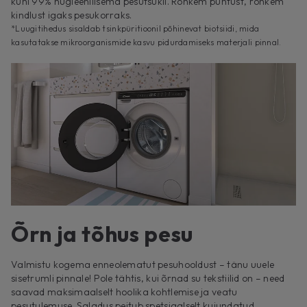
kuni 99% hügieenilisema pesutsükli. Rohkem puhtust, rohkem
kindlust igaks pesukorraks.
*Luugitihedus sisaldab tsinkpüritioonil põhinevat biotsiidi, mida
kasutatakse mikroorganismide kasvu pidurdamiseks materjali pinnal.
Õrn ja tõhus pesu
Valmistu kogema enneolematut pesuhooldust – tänu uuele
sisetrumli pinnale! Pole tähtis, kui õrnad su tekstiilid on – need
saavad maksimaalselt hoolika kohtlemise ja veatu
pesutulemuse. Saladus peitub spetsiaalselt kujundatud