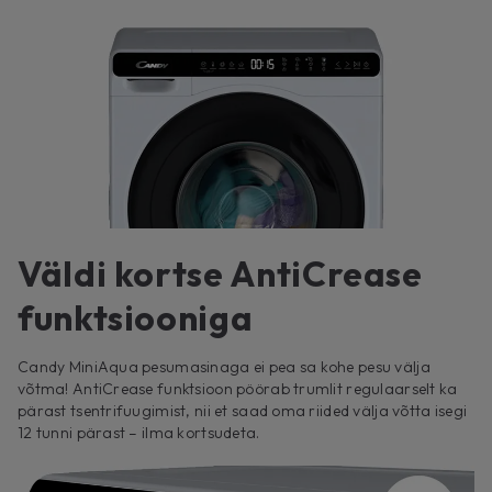
Väldi kortse AntiCrease
funktsiooniga
Candy MiniAqua pesumasinaga ei pea sa kohe pesu välja
võtma! AntiCrease funktsioon pöörab trumlit regulaarselt ka
pärast tsentrifuugimist, nii et saad oma riided välja võtta isegi
12 tunni pärast – ilma kortsudeta.