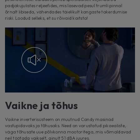
padjakujulistes reljeefides, mis lasevad pesul trumli pinnal
õrnalt libiseda, vähendades täielikult kangaste takerdumise
riski. Loodud selleks, et su rõivaid kaitsta!
Vaikne ja tõhus
Vaikne inverterisüsteem on muutnud Candy masinad
vastupidavaks ja tõhusaks. Need on varustatud pikaealiste,
väga tõhusate uue põlvkonna mootoritega, mis võimaldavad
neil töötada vaikselt, ainult 51 dBA juures.