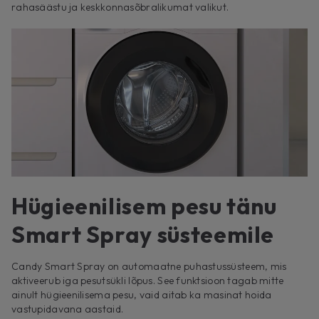
rahasäästu ja keskkonnasõbralikumat valikut.
Hügieenilisem pesu tänu
Smart Spray süsteemile
Candy Smart Spray on automaatne puhastussüsteem, mis
aktiveerub iga pesutsükli lõpus. See funktsioon tagab mitte
ainult hügieenilisema pesu, vaid aitab ka masinat hoida
vastupidavana aastaid.