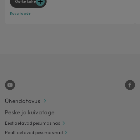
Ostke kohe
Kuva toode
Ühendatavus
Peske ja kuivatage
Eestlaetavad pesumasinad
Pealtlaetavad pesumasinad