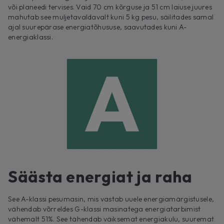
või planeedi tervises. Vaid 70 cm kõrguse ja 51 cm laiuse juures
mahutab see muljetavaldavalt kuni 5 kg pesu, säilitades samal
ajal suurepärase energiatõhususe, saavutades kuni A-
energiaklassi.
Säästa energiat ja raha
See A-klassi pesumasin, mis vastab uuele energiamärgistusele,
vähendab võrreldes G-klassi masinatega energiatarbimist
vähemalt 51%. See tähendab väiksemat energiakulu, suuremat