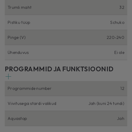
Trumli maht
32
Pistiku tüüp
Schuko
Pinge (V)
220-240
Ühenduvus
Ei ole
PROGRAMMID JA FUNKTSIOONID
Programmide number
12
Viivitusega stardi valikud
Jah (kuni 24 tundi)
Aquastop
Jah