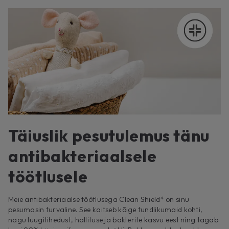
Täiuslik pesutulemus tänu
antibakteriaalsele
töötlusele
Meie antibakteriaalse töötlusega Clean Shield* on sinu
pesumasin turvaline. See kaitseb kõige tundlikumaid kohti,
nagu luugitihedust, hallituse ja bakterite kasvu eest ning tagab