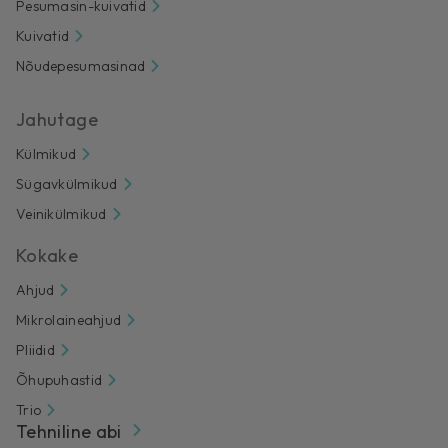
Pesumasin-kuivatid
Kuivatid
Nõudepesumasinad
Jahutage
Külmikud
Sügavkülmikud
Veinikülmikud
Kokake
Ahjud
Mikrolaineahjud
Pliidid
Õhupuhastid
Trio
Tehniline abi