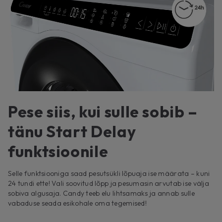
Pese siis, kui sulle sobib –
tänu Start Delay
funktsioonile
Selle funktsiooniga saad pesutsükli lõpuaja ise määrata – kuni
24 tundi ette! Vali soovitud lõpp ja pesumasin arvutab ise välja
sobiva algusaja. Candy teeb elu lihtsamaks ja annab sulle
vabaduse seada esikohale oma tegemised!