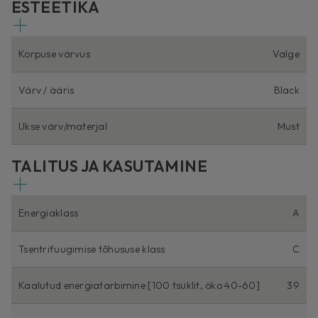
ESTEETIKA
Korpuse värvus
Valge
Värv / ääris
Black
Ukse värv/materjal
Must
TALITUS JA KASUTAMINE
Energiaklass
A
Tsentrifuugimise tõhususe klass
C
Kaalutud energiatarbimine [100 tsüklit, öko 40-60]
39