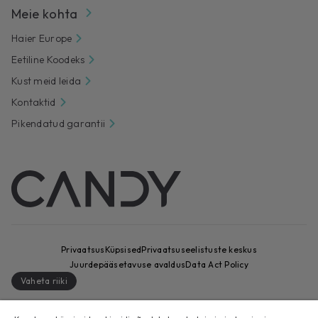
Meie kohta
Haier Europe
Eetiline Koodeks
Kust meid leida
Kontaktid
Pikendatud garantii
Privaatsus
Küpsised
Privaatsuseelistuste keskus
Juurdepääsetavuse avaldus
Data Act Policy
Vaheta riiki
CANDY HOOVER GROUP S.r.I. - ainuosanik - REGISTRIJÄRGNE