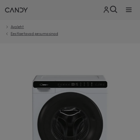
Avaleht
Eestlaetavad pesumasinad