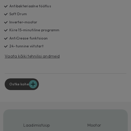
Antibakteriaalne töötlus
Soft Drum
Inverter-mootor
Kiire 15-minutiline programm
AntiCrease funktsioon
24-tunnine viitstart
Vaata kõiki tehnilisi andmeid
Ostke kohe
Laadimistüüp
Mootor