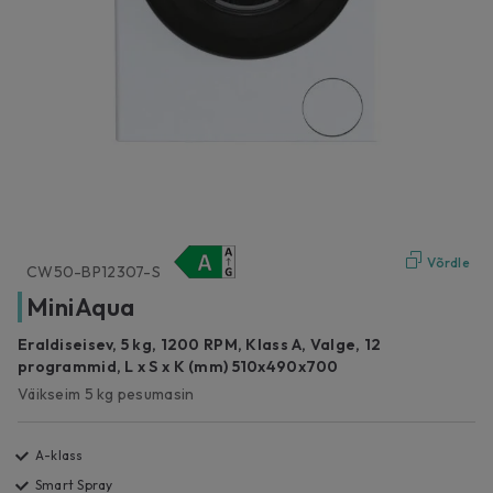
Võrdle
CW50-BP12307-S
MiniAqua
Eraldiseisev, 5 kg, 1200 RPM, Klass A, Valge, 12
programmid, L x S x K (mm) 510x490x700
Väikseim 5 kg pesumasin
A-klass
Smart Spray