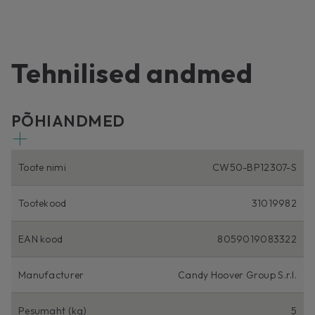
Tehnilised andmed
PÕHIANDMED
Toote nimi
CW50-BP12307-S
Tootekood
31019982
EAN kood
8059019083322
Manufacturer
Candy Hoover Group S.r.l.
Pesumaht (kg)
5