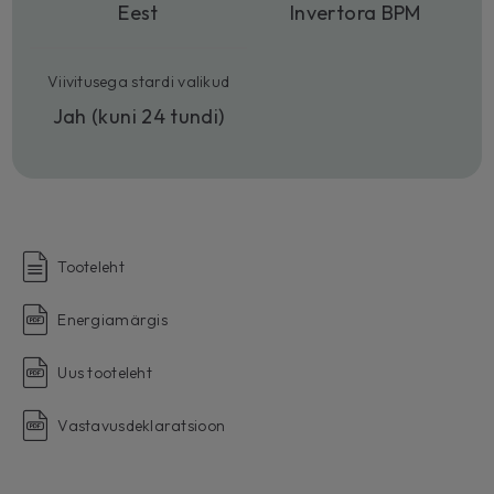
Eest
Invertora BPM
Viivitusega stardi valikud
Jah (kuni 24 tundi)
Tooteleht
Energiamärgis
Uus tooteleht
Vastavusdeklaratsioon