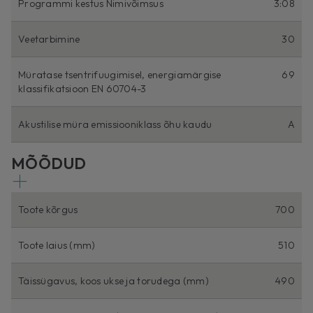
Programmi kestus Nimivõimsus
3:08
Veetarbimine
30
Müratase tsentrifuugimisel, energiamärgise
69
klassifikatsioon EN 60704-3
Akustilise müra emissiooniklass õhu kaudu
A
MÕÕDUD
Toote kõrgus
700
Toote laius (mm)
510
Täissügavus, koos ukse ja torudega (mm)
490