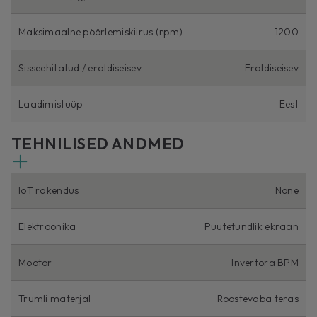
Maksimaalne pöörlemiskiirus (rpm)
1200
Sisseehitatud / eraldiseisev
Eraldiseisev
Laadimistüüp
Eest
TEHNILISED ANDMED
IoT rakendus
None
Elektroonika
Puutetundlik ekraan
Mootor
Invertora BPM
Trumli materjal
Roostevaba teras