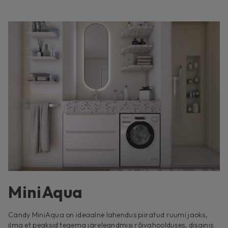
MiniAqua
Candy MiniAqua on ideaalne lahendus piiratud ruumi jaoks,
ilma et peaksid tegema järeleandmisi rõivahoolduses, disainis