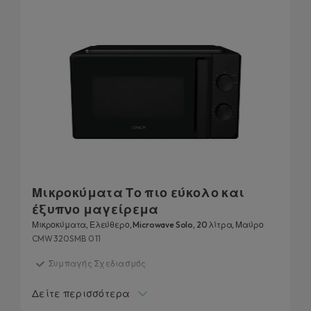
smartphone σας. Το μαγείρεμα δεν ήταν ποτέ τόσο
εύκολο, νόστιμο και διασκεδαστικό: επιλέξτε την
αγαπημένη σας συνταγή και ο φούρνος μικροκυμάτων
θα μαγειρέψει για εσάς!
Μικροκύματα Το πιο εύκολο και
έξυπνο μαγείρεμα
Μικροκύματα, Ελεύθερο, Microwave Solo, 20 λίτρα, Μαύρο
CMW320SMB 011
Συμπαγής Σχεδιασμός
Καθάρισμα χωρίς προσπάθεια
Δείτε περισσότερα
Μαγειρική Ευελιξία