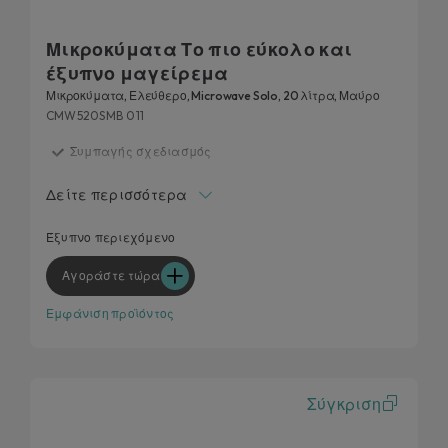
Μικροκύματα Το πιο εύκολο και
έξυπνο μαγείρεμα
Μικροκύματα, Ελεύθερο, Microwave Solo, 20 λίτρα, Μαύρο
CMW520SMB 011
Συμπαγής σχεδιασμός
Μαγειρική Ευελιξία
Δείτε περισσότερα
Καθάρισμα χωρίς προσπάθεια
Ανακαλύψτε νέες συνταγές στην εφαρμογή hOn
Έξυπνο περιεχόμενο
Γυαλί υψηλής ποιότητας.
Αγοράστε τώρα
Εμφάνιση προϊόντος
Σύγκριση