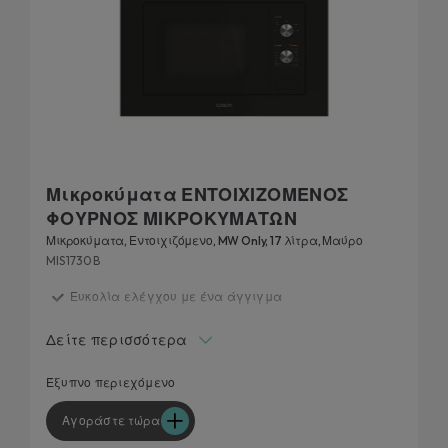
Μικροκύματα ΕΝΤΟΙΧΙΖΟΜΕΝΟΣ
ΦΟΥΡΝΟΣ ΜΙΚΡΟΚΥΜΑΤΩΝ
Μικροκύματα, Εντοιχιζόμενο, MW Only, 17 λίτρα, Μαύρο
MIS1730B
Ευκολία ελέγχου με ένα άγγιγμα
Αυτόματα προγράμματα μαγειρέματος
Δείτε περισσότερα
Πρόγραμμα Απόψυξης
Παιδικό Κλείδωμα
Έξυπνο περιεχόμενο
Λειτουργία START Express
Αγοράστε τώρα