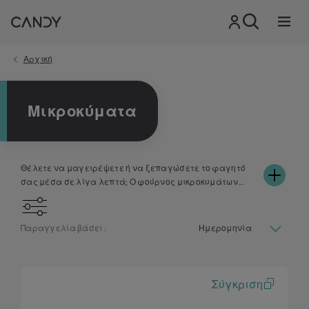
Αρχική
Μικροκύματα
Θέλετε να μαγειρέψετε ή να ξεπαγώσετε το φαγητό
σας μέσα σε λίγα λεπτά; Ο φούρνος μικροκυμάτων
Candy είναι η απάντηση. Μικροί και συμπαγείς, με
κομψό σχεδιασμό και διαθέσιμοι σε ποικιλία
χρωμάτων, οι φούρνοι μικροκυμάτων Candy κάνουν τη
Παραγγελία βάσει :
μέρα σας πιο εύκολη. Με ρυθμιζόμενο χρονοδιακόπτη
και κλείδωμα ασφαλείας για παιδιά, τα μικροκύματα
της Candy είναι, πάνω απ' όλα, έξυπνα. Χάρη στην
εφαρμογή simply-Fi, μπορείτε να ενεργοποιήσετε ένα
Σύγκριση
από τα πολλά διαθέσιμα προγράμματα μαγειρέματος
και να ελέγχετε τη συσκευή απευθείας από το