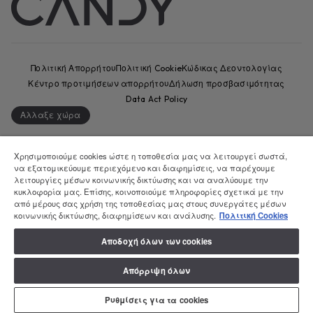
Πολιτική Απορρήτου
Πολιτική Cookie
Κώδικας Δεοντολογίας
Κέντρο προτιμήσεων απορρήτου
Δήλωση προσβασιμότητας
Data Act Policy
Αλλαξε χώρα
CANDY HOOVER GROUP S.r.I. - Μοναδικός Μέτοχος - ΕΔΡΑ: Via
Comolli, 57 - 20861 Brugherio (MB) - Ιταλία - ΔΙΟΙΚΗΤΙΚΑ ΓΡΑΦΕΙΑ: Via
Χρησιμοποιούμε cookies ώστε η τοποθεσία μας να λειτουργεί σωστά,
να εξατομικεύουμε περιεχόμενο και διαφημίσεις, να παρέχουμε
Privata Eden Fumagalli snc - 20861 Brugherio (MB) και Via Trento n.
λειτουργίες μέσων κοινωνικής δικτύωσης και να αναλύουμε την
20/A-22 - 20871 Vimercate (MB) - Ιταλία - Τηλ.: +39.039.2086.1 - Φαξ:
κυκλοφορία μας. Επίσης, κοινοποιούμε πληροφορίες σχετικά με την
+39.039.2086.237 - Μετοχικό κεφάλαιο 35.000.000,00 € iv - ΑΦΜ. και
από μέρους σας χρήση της τοποθεσίας μας στους συνεργάτες μέσων
αριθμός εγγραφής στο Μητρώο Επιχειρήσεων Μιλάνου-Μόντσα-
κοινωνικής δικτύωσης, διαφημίσεων και ανάλυσης.
Πολιτική Cookies
Μπριάντσα-Λόντι 04666310158 - Αριθμός φορολογικού μητρώου
ΦΠΑ 00786860965 - Αριθμός REA: MB-1033934 - Άδεια IT AEOF
Αποδοχή όλων των cookies
211870 - Εταιρεία που υπόκειται σε δραστηριότητες διαχείρισης
και συντονισμού της Candy S.p.A.
Απόρριψη όλων
Ρυθμίσεις για τα cookies