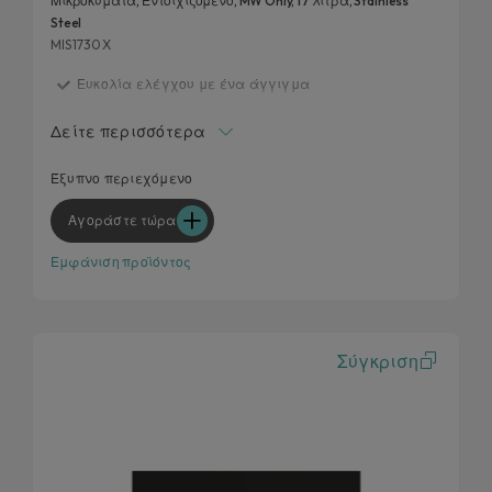
Μικροκύματα, Εντοιχιζόμενο, MW Only, 17 λίτρα, Stainless
Steel
MIS1730X
Ευκολία ελέγχου με ένα άγγιγμα
Αυτόματα προγράμματα μαγειρέματος
Δείτε περισσότερα
Πρόγραμμα Απόψυξης
Παιδικό Κλείδωμα
Έξυπνο περιεχόμενο
Λειτουργία START Express
Αγοράστε τώρα
Εμφάνιση προϊόντος
Σύγκριση